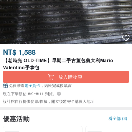
NT$ 1,588
【老時光 OLD-TIME】早期二手古董包義大利Mario
Valentino手拿包
放入購物車
免費贈送
電子賀卡
，結帳完成後填寫
現在下單預估 8/9~8/11 到貨。
設計館自行提供發票/收據，開立後將寄至購買人地址
優惠活動
看全部 (3)