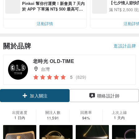
【七夕情人節快閃】8
Pinkoi 幫你付運費！新會員 7 天內
用 APP 購買任一
於 APP 下單滿 NT$ 500 最高可折
滿 NT$ 2,500 現
00 現折 NT$100
運費 NT$ 100
活動詳情
活動詳
關於品牌
逛設計品牌
老時光 OLD-TIME
台灣
5
(829)
加入關注
聯絡設計師
出貨速度
關注人數
回應率
上次上線
1 日內
1 天內
11,591
94%