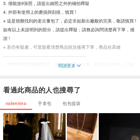
3. 僅能放9張照，請提出細照之外的補拍釋疑
4. 外部有使用上的磨損與刮痕，慎買 !
※ 這是很難找到的老古董包了，必定非如新出廠般的完美，敬請慎買 !
如有以上未說明到的部分，請提出釋疑；請務必詢問清楚再下單，感
謝 !
※ 若仍有疑慮，可當面看清楚商品狀況後再下單，商品在高雄
-----------------------------------------------------
※ 實際商品請以細圖為主，若細圖有不足之處，可以提出補拍，以免
閱讀更多
收到商品有爭議喔
※ 本商店販售之商品皆為早期或二手品，多少有歲月及使用痕跡，不
看過此商品的人也搜尋了
介意再購買，多多詢問商品狀況，清楚後再下標。售出不退喔 !
※ 下標前請先詢問是否有庫存再下標較為保險喔
valentino
手拿包
包包提袋
※ 出貨前會妥善包裝，敬請放心
-----------------------------------------------------
在此懇請各位客倌大德先進，下標商品前一定要先問清楚、想清楚、
看清楚再購買，不要等到收到商品後，對價格、商品色差、商品功能