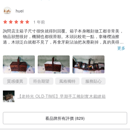
huei
1 年前
詢問店主箱子尺寸很快就得到回覆。箱子本身雕刻做工都非常美，
物品狀態很好，機關也都很滑順。木頭比較乾一點，拿橄欖油擦
過，木頭泛白就都不見了，再拿牙刷沾油把灰塵刷掉，真的美得發
光。
更多
原本手工工具散得到處都是，現在都可以歸整在一起，大剪刀也收
得進去，真的是近期最滿意的一次購物。
質感優異
符合期望
風格獨特
服務貼心
【老時光 OLD-TIME】早期手工雕刻實木裁縫箱
看品牌所有評價 (829)