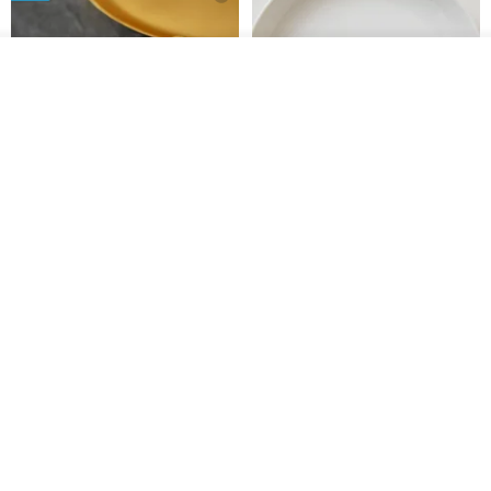
放入購物車
加入收藏
了解品牌
藤花 煌 耳環・耳夾
【繁花計畫】- 清冰
Dip art -nachugo-
紅花 hunghua
NT$ 2,125
NT$ 720
93 折