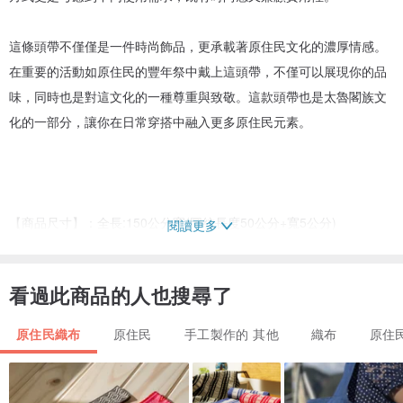
這條頭帶不僅僅是一件時尚飾品，更承載著原住民文化的濃厚情感。
在重要的活動如原住民的豐年祭中戴上這頭帶，不僅可以展現你的品
味，同時也是對這文化的一種尊重與致敬。這款頭帶也是太魯閣族文
化的一部分，讓你在日常穿搭中融入更多原住民元素。
【商品尺寸】：全長:150公分寬(圖紋長度50公分+寬5公分)
閱讀更多
---------------------------------------
● 產品皆為手工編織，手工測量，微誤差請見諒。
看過此商品的人也搜尋了
●因拍攝角度、光線與電腦顯色不同，所產生色差，若有疑慮任何問
題，歡迎站內信聯絡。
原住民織布
原住民
手工製作的 其他
織布
原住
--------------------------------------
***商品包裝外箱和緩充防撞使用可回收等環保材質與節省資源的包裝
方式