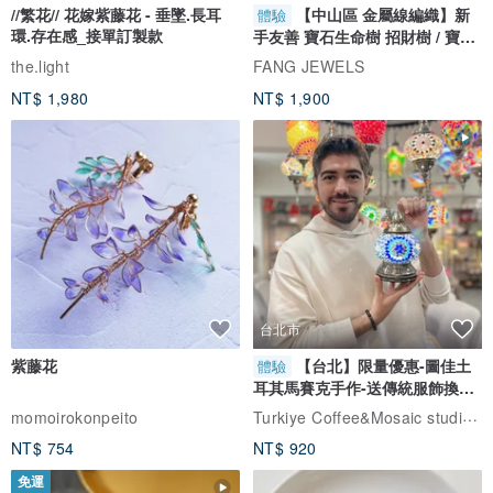
//繁花// 花嫁紫藤花 - 垂墜.長耳
【中山區 金屬線編織】新
體驗
環.存在感_接單訂製款
手友善 寶石生命樹 招財樹 / 寶石
自選
the.light
FANG JEWELS
NT$ 1,980
NT$ 1,900
台北市
紫藤花
【台北】限量優惠-圖佳土
體驗
耳其馬賽克手作-送傳統服飾換裝
體驗
Turkiye Coffee&Mosaic studio土耳其咖啡與馬賽克燈工作坊
momoirokonpeito
NT$ 754
NT$ 920
免運