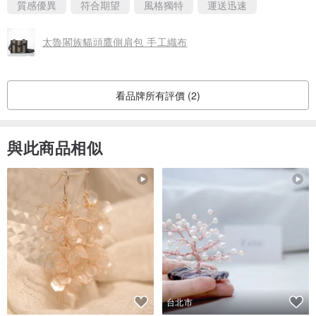
質感優異
符合期望
風格獨特
運送迅速
太魯閣族貓頭鷹側肩包 手工織布
看品牌所有評價 (2)
與此商品相似
台北市