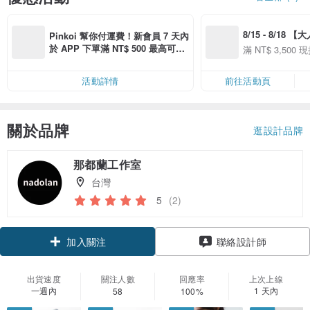
8/15 - 8/18 
Pinkoi 幫你付運費！新會員 7 天內
季】滿 NT$3500
於 APP 下單滿 NT$ 500 最高可折
滿 NT$ 3,500 現
50
運費 NT$ 100
50
活動詳情
前往活動頁
關於品牌
逛設計品牌
那都蘭工作室
台灣
5
(2)
加入關注
聯絡設計師
出貨速度
關注人數
回應率
上次上線
一週內
1 天內
58
100%