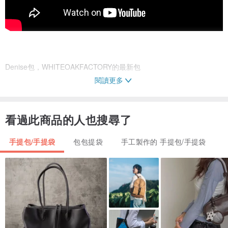
Denise包，WHITEOAKFACTORY的最新包
閱讀更多
這個模型很簡單，但是很有用。裡面有小隔層+拉鍊。並且還具有鑰匙
鉤。無需再查找密鑰^^'
看過此商品的人也搜尋了
能夠放入筆記本或文件的袋子尺寸。可以搬運沉重的東西。硬袋底
座。並且在包的安裝座上有一個磁性按鈕。
手提包/手提袋
包包提袋
手工製作的 手提包/手提袋
🔺尺寸:: 15x11.5x5英寸
inside內部有小口袋（拉鍊隔層）:: 8x8英寸
🔺皮帶長度:: 23英寸。
🔺材料::人造革。 （PU）
🔺5種顏色：：黑色，深橄欖綠色，淺米色，棕褐色，黃色。