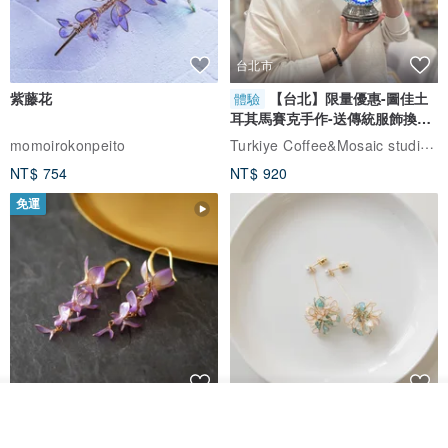
台北市
紫藤花
【台北】限量優惠-圖佳土
體驗
耳其馬賽克手作-送傳統服飾換裝
體驗
Turkiye Coffee&Mosaic studio土耳其咖啡與馬賽克燈工作坊
momoirokonpeito
NT$ 754
NT$ 920
免運
我要排隊
藤花 煌 耳環・耳夾
【繁花計畫】- 清冰
加入收藏
了解品牌