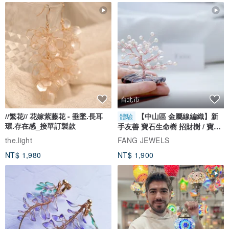
台北市
//繁花// 花嫁紫藤花 - 垂墜.長耳
【中山區 金屬線編織】新
體驗
環.存在感_接單訂製款
手友善 寶石生命樹 招財樹 / 寶石
自選
the.light
FANG JEWELS
NT$ 1,980
NT$ 1,900