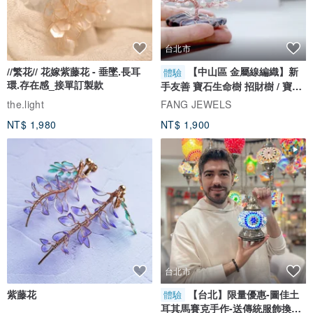
台北市
//繁花// 花嫁紫藤花 - 垂墜.長耳
【中山區 金屬線編織】新
體驗
環.存在感_接單訂製款
手友善 寶石生命樹 招財樹 / 寶石
自選
the.light
FANG JEWELS
NT$ 1,980
NT$ 1,900
台北市
紫藤花
【台北】限量優惠-圖佳土
體驗
耳其馬賽克手作-送傳統服飾換裝