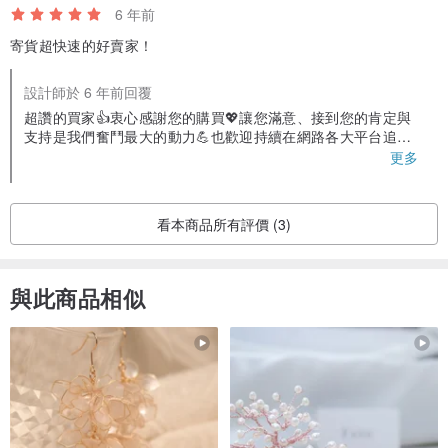
6 年前
寄貨超快速的好賣家！
設計師於 6 年前回覆
超讚的買家👍衷心感謝您的購買💖讓您滿意、接到您的肯定與
支持是我們奮鬥最大的動力💪也歡迎持續在網路各大平台追蹤
【閃物Shinygoods】👀，我們會不定期為您推出驚喜好康、開
更多
箱分享、使用技巧、高品質高顏質的生活美物✨✨✨誠心祝福您
與您的愛人們都擁有充滿活力、燦爛的生活🌈再回來看看我們
喔~(打勾勾)下回見了🤝💖💖💖- 🔰
看本商品所有評價 (3)
與此商品相似