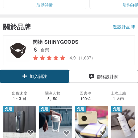
活動詳情
活動詳
關於品牌
逛設計品牌
閃物 SHINYGOODS
台灣
4.9
(1,637)
加入關注
聯絡設計師
出貨速度
關注人數
回應率
上次上線
1～3 日
1 天內
5,150
100%
免運
免運
免運
免運