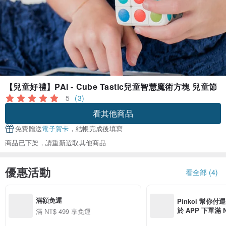
【兒童好禮】PAI - Cube Tastic兒童智慧魔術方塊 兒童節
5
(3)
看其他商品
免費贈送
電子賀卡
，結帳完成後填寫
商品已下架，請重新選取其他商品
優惠活動
看全部 (4)
滿額免運
Pinkoi 幫你付
於 APP 下單滿 
滿 NT$ 499 享免運
運費 NT$ 100