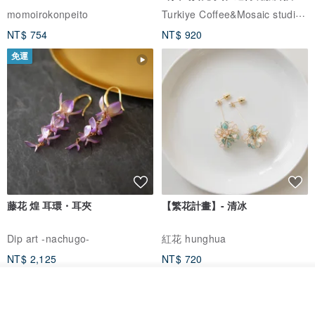
體驗
Turkiye Coffee&Mosaic studio土耳其咖啡與馬賽克燈工作坊
momoirokonpeito
NT$ 754
NT$ 920
免運
藤花 煌 耳環・耳夾
【繁花計畫】- 清冰
Dip art -nachugo-
紅花 hunghua
NT$ 2,125
NT$ 720
93 折
看其他商品
了解品牌