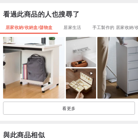
銳物品刷洗，避免刮傷！
看過此商品的人也搜尋了
居家收納/收納盒/儲物盒
居家生活
手工製作的 居家收納/
▒ 給你包牢牢 ▒
第一圈：塑膠套，避免刮花了靠臉吃飯的它（產品表示：爲！我也很
實用好嗎！）
第二圈：紙盒，讓你收到產品也能有開禮物的感覺
第三圈：珍珠棉，緩衝物流運送中可能的碰撞與傷害
第四圈：氣泡紙，再次讓許許多多的空氣泡泡當前鋒抵擋所有運送中
的衝擊
看更多
用四種包材來好好環繞著您的產品，讓它能平安抵達您的手中 ❤️
▒ 產品規格 ▒
與此商品相似