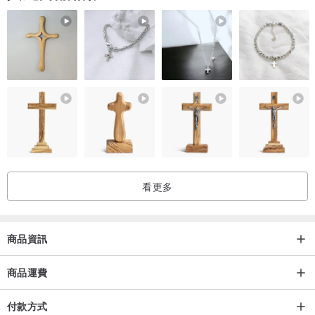
▪ 材質 | 壓克力
▪ 尺寸 | 25 x 8 x 8.2 (高) cm
刷具架大格圓孔直徑2cm，小格圓孔直徑1cm
▪ 重量 | 0.47 kgs
▪ 產地 | 台灣
▪ 商品內容 | 玫瑰金筆刷收納架
▪ 使用方式 | 打開包裝後可直接使用
▒ 退換貨須知 ▒
看更多
本產品為手工製作，因此會有些許黏合不平整之處，此為難以避免的
自然現象，若要求毫無瑕疵完美產品者，請慎思後下單唷！
除產品有明顯的損傷導致無法使用外，其餘售出拆封後恕無法退換貨
商品資訊
唷，還請包涵！><
商品運費
付款方式