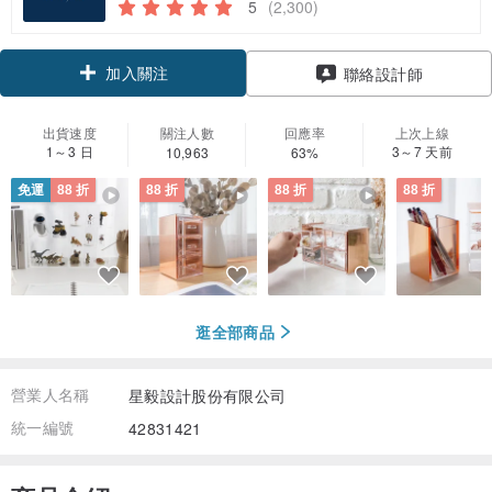
5
(2,300)
加入關注
聯絡設計師
出貨速度
關注人數
回應率
上次上線
1～3 日
3～7 天前
10,963
63%
免運
88 折
88 折
88 折
88 折
逛全部商品
營業人名稱
星毅設計股份有限公司
統一編號
42831421