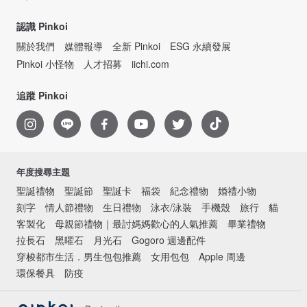
認識 Pinkoi
關於我們
媒體報導
全新 Pinkoi
ESG 永續發展
Pinkoi 小怪物
人才招募
iichi.com
追蹤 Pinkoi
年度搜尋主題
聖誕禮物
聖誕節
聖誕卡
福袋
紀念禮物
婚禮小物
刻字
情人節禮物
生日禮物
泳衣/泳裝
手機殼
旅行
貓
客製化
母親節禮物｜最討媽媽歡心的人氣推薦
畢業禮物
拉長石
黑曜石
月光石
Gogoro 週邊配件
穿梭都市生活．男生包包推薦
女用包包
Apple 周邊
環保餐具
防疫