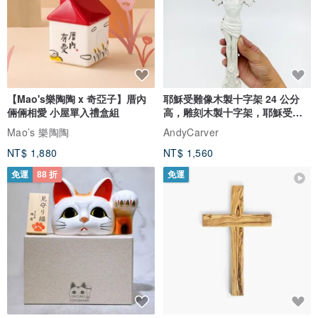
【Mao's樂陶陶 x 奇亞子】厝內
耶穌受難像木製十字架 24 公分
倆倆相愛 小屋單入禮盒組
高，雕刻木製十字架，耶穌受難
像天主教十字架
Mao’s 樂陶陶
AndyCarver
NT$ 1,880
NT$ 1,560
免運
88 折
免運