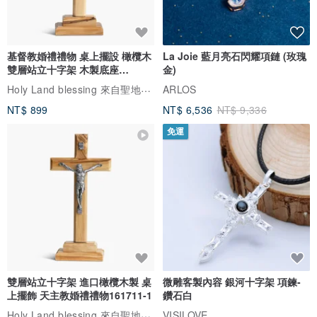
基督教婚禮禮物 桌上擺設 橄欖木
La Joie 藍月亮石閃耀項鏈 (玫瑰
雙層站立十字架 木製底座
金)
161711
Holy Land blessing 來自聖地的祝福
ARLOS
NT$ 899
NT$ 6,536
NT$ 9,336
免運
雙層站立十字架 進口橄欖木製 桌
微雕客製內容 銀河十字架 項鍊-
上擺飾 天主教婚禮禮物161711-1
鑽石白
Holy Land blessing 來自聖地的祝福
VISILOVE