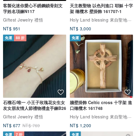
客製化迷你愛心不銹鋼鎖骨刻文
天主教聖物 以色列進口 耶穌 十字
字姓名項鍊N117
架 橄欖木 壁掛飾 161707-1
Holy Land blessing 來自聖地的祝福
Giftest Jewelry 禮悟
NT$ 951
NT$ 3,000
免運
88 折
免運
石榴石/唯一 小王子玫瑰花女生女
牆壁掛飾 Celtic cross 十字架 進
友女朋友情人節禮物禮盒手鍊B26
口橄欖木 161748
Holy Land blessing 來自聖地的祝福
Giftest Jewelry 禮悟
NT$ 677
NT$ 769
NT$ 1,200
免運
7 折
免運