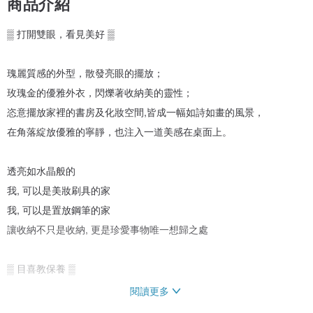
商品介紹
▒ 打開雙眼，看見美好 ▒
瑰麗質感的外型，散發亮眼的擺放；
玫瑰金的優雅外衣，閃爍著收納美的靈性；
恣意擺放家裡的書房及化妝空間,皆成一幅如詩如畫的風景，
在角落綻放優雅的寧靜，也注入一道美感在桌面上。
透亮如水晶般的
我, 可以是美妝刷具的家
我, 可以是置放鋼筆的家
讓收納不只是收納, 更是珍愛事物唯一想歸之處
▒ 目喜教保養 ▒
閱讀更多
本產品可直接沖水手洗或布沾稀釋酒精擦拭，但請勿使用菜瓜布等尖