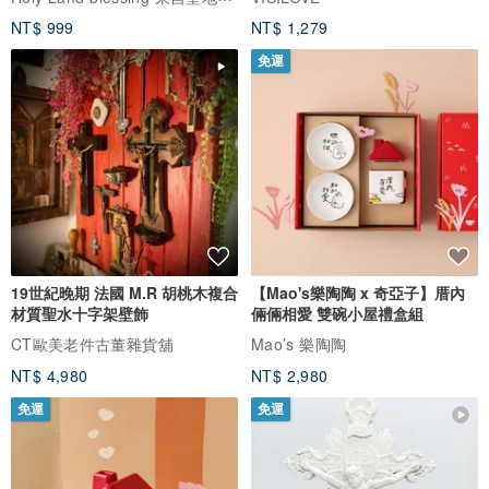
NT$ 999
NT$ 1,279
免運
19世紀晚期 法國 M.R 胡桃木複合
【Mao's樂陶陶 x 奇亞子】厝內
材質聖水十字架壁飾
倆倆相愛 雙碗小屋禮盒組
CT歐美老件古董雜貨舖
Mao’s 樂陶陶
NT$ 4,980
NT$ 2,980
免運
免運