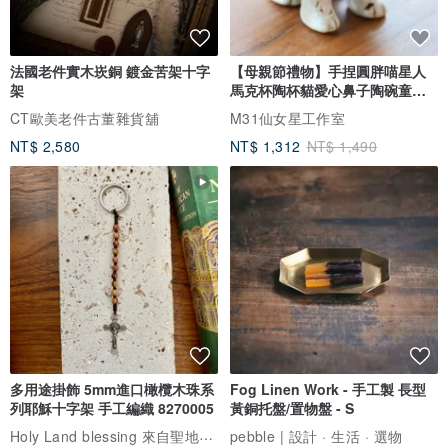
法國老件實木崁銅 鍍金苦架十字
【母親節禮物】手捏圓胖喵星人
架
馬克杯陶杯貓愛心鼻子陶碗童趣
收納
CT歐美老件古董雜貨舖
M31仙女星工作室
NT$ 2,580
NT$ 1,312
NT$ 1,490
多用途掛飾 5mm進口橄欖木珠系
Fog Linen Work - 手工製 長型
列耶穌十字架 手工編織 8270005
黃銅托盤/置物盤 - S
Holy Land blessing 來自聖地的祝福
pebble | 設計 · 生活 · 選物