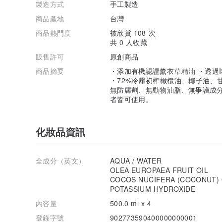
製造方式
手工製造
商品產地
台灣
商品熱門度
被欣賞 108 次
共 0 人收藏
販售許可
原創商品
商品摘要
・添加有機認證薰衣草精油 ・透過I
・72%冷壓初榨橄欖油、椰子油、
無防腐劑、無動物油脂、無爭議成分
者皆可使用。
化妝品資訊
全成分（英文）
AQUA / WATER
OLEA EUROPAEA FRUIT OIL
COCOS NUCIFERA (COCONUT) 
POTASSIUM HYDROXIDE
內容量
500.0 ml x 4
登錄字號
902773590400000000001