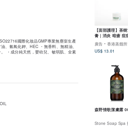
【面部護理】茶樹
膏 | 消炎 暗瘡 痘
SO22716國際化妝品GMP專業無塵室生產
香港蒸餾所
廣告
香港蒸餾所
甘油、氫氧化鉀、HEC ・無香料、無精油、
US$ 13.01
。 ・成分純天然，嬰幼兒、敏弱肌、全素
OIL
森野情歌潔膚露 0