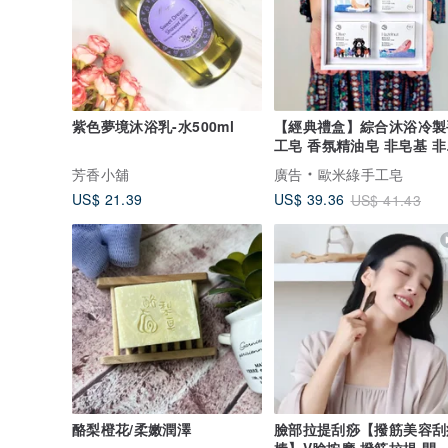
紫色夢境沐浴乳-水500ml
【經典禮盒】綜合沐浴冷製
工皂 香氛精油皂 非皂基 非
工皂
芳香小舖
廣告
歐米綠手工皂
US$ 21.39
US$ 39.36
US$ 41.43
酪梨橙花/柔嫩潤澤
臉部拉提刮痧【撥筋美容刮
棒】V臉按摩 撥筋拉提 開