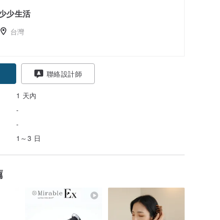
少少生活
台灣
聯絡設計師
1 天內
-
-
1～3 日
薦