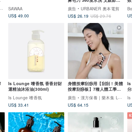
物
1
SAWAA
廣告
URBANER 奧本電剪
B
US$ 49.00
US
US$ 26.19
US$ 29.76
摩
Is Lounge 嗜香氛 香香好財
身體按摩刮痧用【刮刮 ! 美體
I
運精油沐浴油(300ml)
按摩刮痧板】7種人體工學曲
分
線按壓點
Is Lounge 嗜香氛
廣告
漢方保養 | 樂木集 LOMOJI
I
US$ 33.41
US$ 64.15
US
6