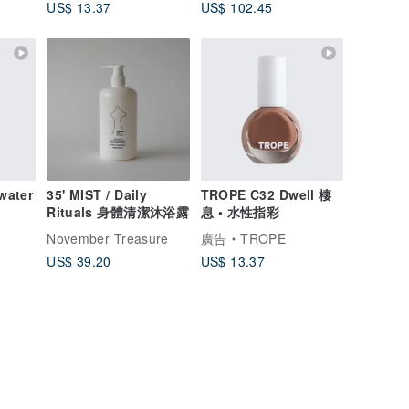
US$ 13.37
US$ 102.45
water
35' MIST / Daily
TROPE C32 Dwell 棲
Rituals 身體清潔沐浴露
息 • 水性指彩
November Treasure
廣告
TROPE
US$ 39.20
US$ 13.37