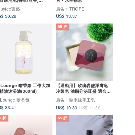
50ml
ouyiee寶藝
廣告
TROPE
$ 30.29
US$ 13.37
95 折
s Lounge 嗜香氛 工作大加
【運動用】玫瑰岩鹽淨膚皂
精油沐浴油(300ml)
冷製皂 油脂分泌旺盛 適合夏
季通勤
s Lounge 嗜香氛
廣告
歐米綠手工皂
$ 33.41
US$ 10.80
US$ 11.36
1 折
65 折