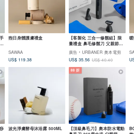
手
煦日身體護膚禮盒
【客製化 三合一修鬍組】限
暖
化
量禮盒 鼻毛修鬍刀 父親節禮
物
SAWAA
廣告
URBANER 奧本電剪
S
US$ 119.38
US
US$ 35.56
US$ 40.40
88 折
痧
波光淨膚酵母沐浴露 500ML
【頂級鼻毛刀】奧本防水電動
B
穴
鼻毛刀 360度水洗 父親節禮
效