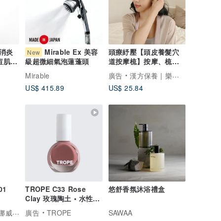
消炎
Mirable Ex 美容
頭療紓壓【頭皮養髮穴
New
痘肌 |
道按摩梳】按摩、梳髮
級超微細氣泡蓮蓬頭
一次搞定
Mirable
廣告
漢方保養 | 樂木集 LOMOJI
US$ 415.89
US$ 25.84
01
TROPE C33 Rose
悠舒香氛沐浴禮盒
Clay 玫瑰陶土 • 水性指
彩
Stone Soap Spa 挪威鵝卵石皂
廣告
TROPE
SAWAA