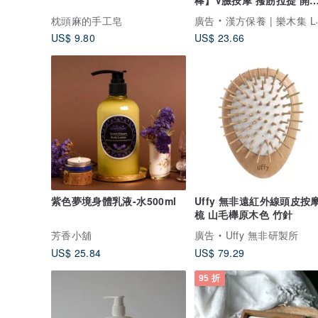
刮痧
枕頭麻的手工皂
廣告
漢方保養 | 樂木集 LOMOJI
US$ 9.80
US$ 23.66
紫色夢境身體乳液-水500ml
Uffy 無非遠紅外線頭皮按
梳 山毛櫸原木色 竹針
芳香小舖
廣告
Uffy 無非研製所
US$ 25.84
US$ 79.29
95 折