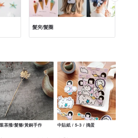
最實用的
髮夾/髮圈
禁忌
葉茶撥/髮簪/黃銅手作
中貼紙 / 5-3 / 搗蛋