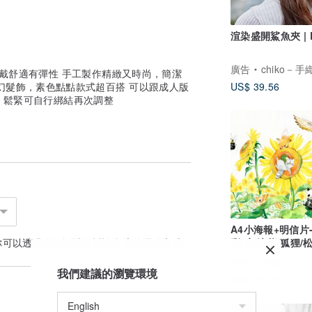
渲染盛開鯊魚夾 | 
廣告
chiko－
配戴舒適有彈性 手工製作精緻又時尚，簡潔
幻髮飾，素色點點款式超百搭 可以跟成人版
US$ 39.56
認證 鬆緊可自行綁結再次調整
A4小海報+明信片
你可以透過
聯絡設計師
討論合適的運送方式
彩)鹿/浣熊/狐狸/
蝟/兔子/貓頭鷹
歪的工作室
我們建議的瀏覽環境
US$ 13.37