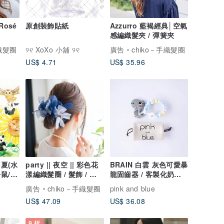
Rosé
原創裝飾貼紙
Azzurro 藍褐經典│空氣
感編織髮夾 / 彈簧夾
手織髮圈
୨୧ XoXo 小舖 ୨୧
廣告
chiko－手織髮圈
US$ 4.71
US$ 35.96
-夏(水
party || 夜空 || 彩色花
BRAIN 白雲 灰色可愛暴
松鼠/刺
漾編織髮圈 / 髮飾 / 細
龍固齒器 / 客製化奶嘴
髮圈
鏈
廣告
chiko－手織髮圈
pink and blue
US$ 47.09
US$ 36.08
9 折