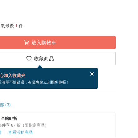
剩最後
1
件
放入購物車
收藏商品
賀卡，結帳完成後填寫
電子賀卡是什麼？
心加入收藏夾
寄出商品為 3 個工作天。（不包含假日）
望清單不怕錯過，有優惠會立刻提醒你喔！
 (3)
31 全館87折
件每件享 87 折（限指定商品）
情
查看活動商品