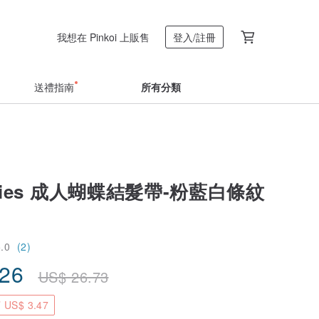
我想在 Pinkoi 上販售
登入/註冊
送禮指南
所有分類
bies 成人蝴蝶結髮帶-粉藍白條紋
5.0
(2)
.26
US$
26.73
US$ 3.47