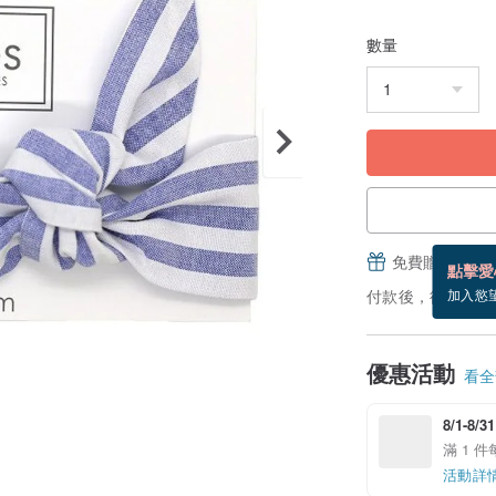
數量
免費贈送電子
點擊愛
付款後，從備貨到
加入慾
優惠活動
看全部
8/1-8/
滿 1 
活動詳