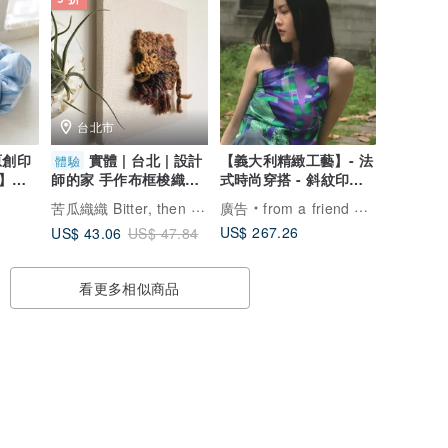
台北市
原創印
實體 | 台北 | 設計
【義大利精緻工藝】- 法
體驗
】大
式時尚穿搭 - 斜紋印花
師的家 手作布框梭織畫
絲巾上衣
基礎織布 居家裝飾
苦瓜織織 Bitter, then better
廣告
from a friend of mine
US$ 267.26
US$ 43.06
US$ 47.84
看更多相似商品