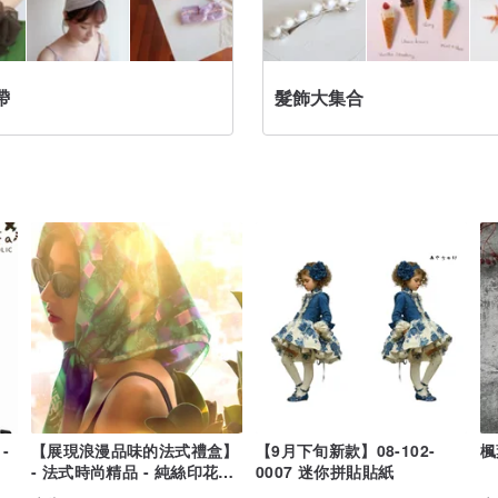
帶
髮飾大集合
-
【展現浪漫品味的法式禮盒】
【9月下旬新款】08-102-
楓
- 法式時尚精品 - 純絲印花頭
0007 迷你拼貼貼紙
巾