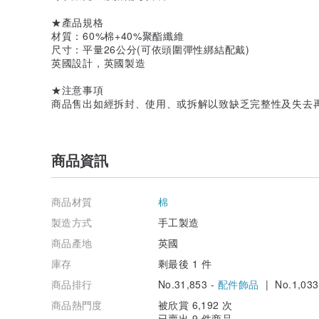
★產品規格
材質：60%棉+40%聚酯纖維
尺寸：平量26公分(可依頭圍彈性綁結配戴)
英國設計，英國製造
★注意事項
商品售出如經拆封、使用、或拆解以致缺乏完整性及失去
商品資訊
商品材質
棉
製造方式
手工製造
商品產地
英國
庫存
剩最後 1 件
商品排行
No.31,853 -
配件飾品
| No.1,033
商品熱門度
被欣賞 6,192 次
已賣出 9 件商品