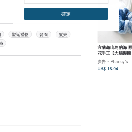
確定
圈
聖誕禮物
髮圈
髮夾
飾
宜蘭龜山島的海∣
花手工【大腸髮圈
腸圈 髮圈 髮束
廣告
Phancy's
US$ 16.04