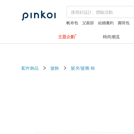
帆布包
父親節
結婚書約
圓筒包
主題企劃
時尚潮流
配件飾品
髮飾
髮夾/髮圈
棉