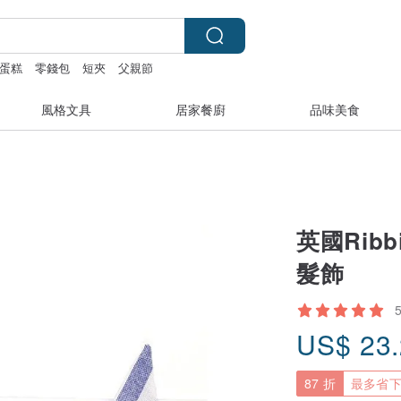
蛋糕
零錢包
短夾
父親節
風格文具
居家餐廚
品味美食
英國Rib
髮飾
US$
23
87 折
最多省下 