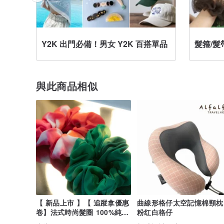
Y2K 出門必備！男女 Y2K 百搭單品
髮箍/髮
與此商品相似
【 新品上市 】【 追蹤拿優惠
曲線形格仔太空記憶棉頸枕 
卷】法式時尚髮圈 100%純絲
粉红白格仔
印花髮圈