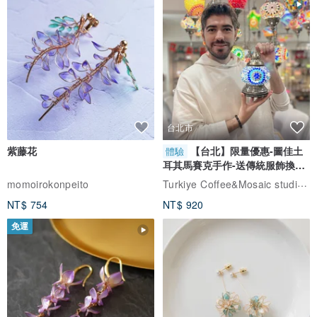
台北市
紫藤花
【台北】限量優惠-圖佳土
體驗
耳其馬賽克手作-送傳統服飾換裝
體驗
Turkiye Coffee&Mosaic studio土耳其咖啡與馬賽克燈工作坊
momoirokonpeito
NT$ 754
NT$ 920
免運