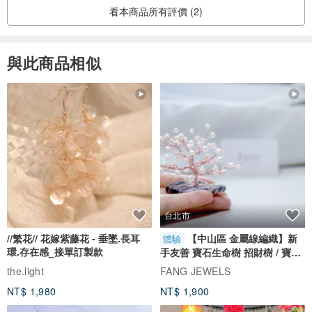
看本商品所有評價 (2)
與此商品相似
台北市
//繁花// 花嫁紫藤花 - 垂墜.長耳
【中山區 金屬線編織】新
體驗
環.存在感_接單訂製款
手友善 寶石生命樹 招財樹 / 寶石
自選
the.light
FANG JEWELS
NT$ 1,980
NT$ 1,900