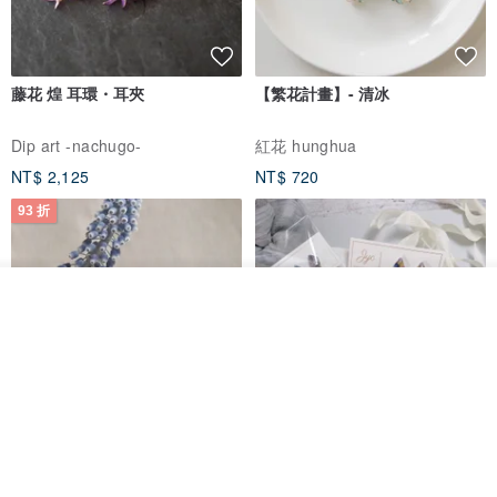
藤花 煌 耳環・耳夾
【繁花計畫】- 清冰
Dip art -nachugo-
紅花 hunghua
NT$ 2,125
NT$ 720
93 折
放入購物車
加入收藏
了解品牌
台北市
晶透紫藤花 垂墜樹脂/耳夾可
【療育時光】DIY製作2副
體驗
專屬UV膠乾燥花樹脂耳環 台北體
驗課程