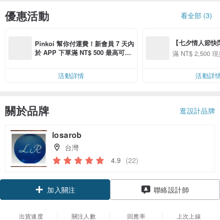
優惠活動
看全部 (3)
【七夕情人節快閃】8
Pinkoi 幫你付運費！新會員 7 天內
用 APP 購買任一
於 APP 下單滿 NT$ 500 最高可折
滿 NT$ 2,500 現
00 現折 NT$100
運費 NT$ 100
活動詳情
活動詳
關於品牌
逛設計品牌
losarob
台灣
4.9
(22)
領優惠券
聯絡設計師
加入關注
出貨速度
關注人數
回應率
上次上線