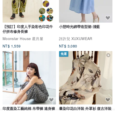
【預訂】印度人手染彩色印花牛
小憩時光綁帶造型裙-淺藍
仔拼布修身長褲
Moonstar House 星月屋
許許兒 XUXUWEAR
NT$ 1,559
NT$ 3,080
免運
印度蓋染工藝純棉 吊帶褲 連身褲
暈染印花白洋裝 外罩衫 復古洋裝
- 雪花灰