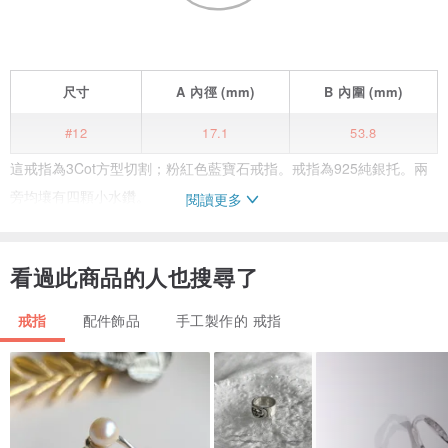
尺寸
A
內徑
(mm)
B
內圍
(mm)
#12
17.1
53.8
這戒指為3Cot方型切割；粉紅色藍寶石戒指。戒指為925純銀托。兩
旁均壤有四顆小水鑽。
閱讀更多
看過此商品的人也搜尋了
戒指
配件飾品
手工製作的 戒指