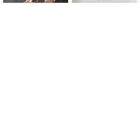
放入購物車
加入收藏
了解品牌
藤花 煌 耳環・耳夾
【繁花計畫】- 清冰
Dip art -nachugo-
紅花 hunghua
NT$ 2,125
NT$ 720
93 折
台北市