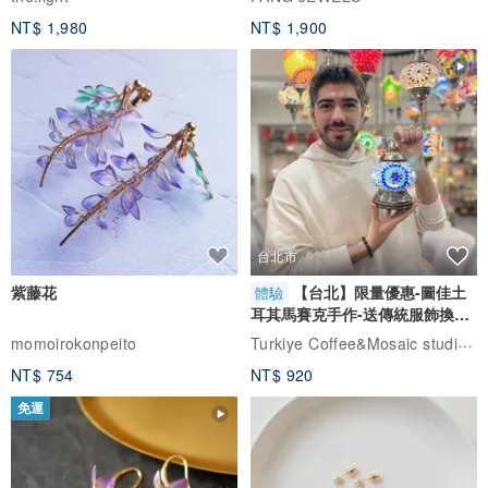
NT$ 1,980
NT$ 1,900
台北市
紫藤花
【台北】限量優惠-圖佳土
體驗
耳其馬賽克手作-送傳統服飾換裝
體驗
Turkiye Coffee&Mosaic studio土耳其咖啡與馬賽克燈工作坊
momoirokonpeito
NT$ 754
NT$ 920
免運