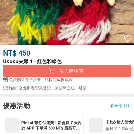
NT$ 450
Ukuku夫婦 1 - 紅色和綠色
放入購物車
免費贈送
電子賀卡
，結帳完成後填寫
設計館符合免辦理營業登記，無需開立統一發票
優惠活動
看全部 (3)
【七夕情人節快閃】8
Pinkoi 幫你付運費！新會員 7 天內
用 APP 購買任一
於 APP 下單滿 500 NT$ 最高可折
滿 NT$ 2,500 現
00 現折 NT$100
運費 100 NT$