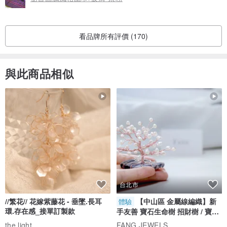
看品牌所有評價 (170)
與此商品相似
台北市
//繁花// 花嫁紫藤花 - 垂墜.長耳
【中山區 金屬線編織】新
體驗
環.存在感_接單訂製款
手友善 寶石生命樹 招財樹 / 寶石
自選
the.light
FANG JEWELS