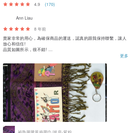
4.9
(170)
Ann Liau
8 年前
賣家非常的用心，為確保商品的運送，認真的跟我保持聯繫，讓人
放心和信任!
品質如圖所示，很不錯!
還另附小禮，意外的驚喜，謝謝!
更多
祕魯圖騰風格圍巾/披肩-紫粉