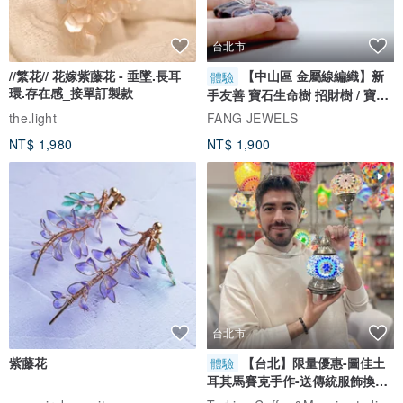
台北市
//繁花// 花嫁紫藤花 - 垂墜.長耳
【中山區 金屬線編織】新
體驗
環.存在感_接單訂製款
手友善 寶石生命樹 招財樹 / 寶石
自選
the.light
FANG JEWELS
NT$ 1,980
NT$ 1,900
台北市
紫藤花
【台北】限量優惠-圖佳土
體驗
耳其馬賽克手作-送傳統服飾換裝
體驗