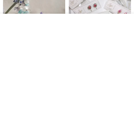
看其他商品
了解品牌
台北市
晶透紫藤花 垂墜樹脂/耳夾可
【療育時光】DIY製作2副
體驗
專屬UV膠乾燥花樹脂耳環 台北體
驗課程
KL珂蘿花設計
JYC.accessories
NT$ 1,292
NT$ 1,380
NT$ 1,150
免運
台北市