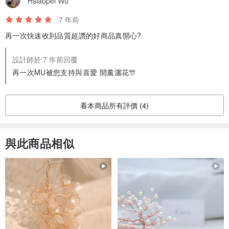
Hsiaopei Wu
7 年前
再一次快速收到品質超讚的好商品真開心?
■ 商品規格
‧ 一包含兩種不同圖樣
設計師於 7 年前回覆
‧ 貼紙尺寸：10X15 (H) CM
再一次MU被您支持與喜愛 開薰灑花🎊
‧ 材質：紙、膠、PVC
看本商品所有評價 (4)
■ 使用方式
剪或不剪都可以，撕開底紙直接貼在紙張上，利用感壓棒或手指平均
與此商品相似
施壓後，撕開上層透明塑膠片，就會有美美的圖樣。