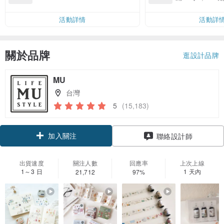
00 現折 NT$100
運費 NT$ 100
活動詳情
活動詳
關於品牌
逛設計品牌
MU
台灣
5
(15,183)
加入關注
聯絡設計師
出貨速度
關注人數
回應率
上次上線
1～3 日
1 天內
21,712
97%