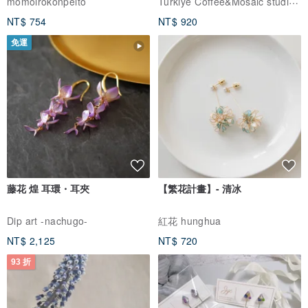
Turkiye Coffee&Mosaic studio土耳其咖啡與馬賽克燈工作坊
momoirokonpeito
NT$ 754
NT$ 920
免運
藤花 煌 耳環・耳夾
【繁花計畫】- 清冰
Dip art -nachugo-
紅花 hunghua
NT$ 2,125
NT$ 720
93 折