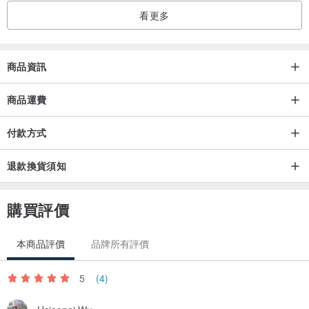
看更多
>>> 使用小Tips:除了紙上呈現的印刷感，各種圖樣也能平整拼貼，非
常適合DIY裝飾框或分割線～
商品資訊
■ 特點二:透色下的堆疊法!
汲取水彩顏料的堆疊趣味，利用特點一在介質上無接痕的優點，可自
商品運費
由將不同圖樣相疊，做出類似"疊色"的效果～
付款方式
>>> 使用小Tips:由於是透色，貼在不同的紙質上，也會因紙的紋理底
退款換貨須知
色呈現不同的效果～
購買評價
■ 特點三:異材質的拼接風!
發揮特點一，在介質上無接痕的優點，隨意剪出想要的形狀，貼在紙
本商品評價
品牌所有評價
上，呈現出不同的質感紋理～
5
(4)
>>> 使用小Tips:雖然不怕潑水，若貼在非紙物品上，長時間使用易有
刮痕，也不建議刷洗喔！