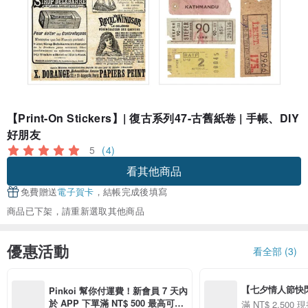
【Print-On Stickers】| 復古系列47-古舊紙卷 | 手帳、DIY
好朋友
5
(4)
看其他商品
免費贈送
電子賀卡
，結帳完成後填寫
商品已下架，請重新選取其他商品
優惠活動
看全部 (3)
【七夕情人節快閃】8
Pinkoi 幫你付運費！新會員 7 天內
用 APP 購買任一
於 APP 下單滿 NT$ 500 最高可折
滿 NT$ 2,500 現