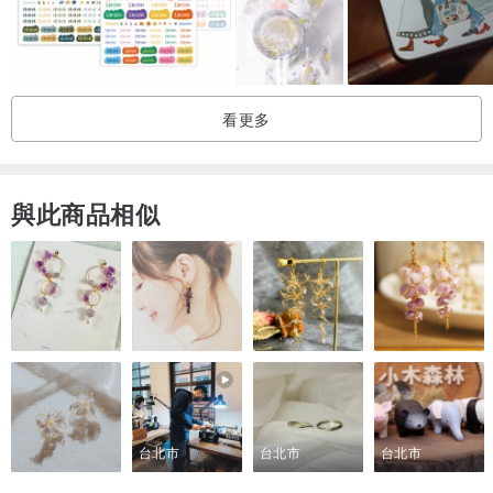
看更多
■ 使用步驟:
與此商品相似
■ 特點一:超服貼的印刷感!
不同於貼"紙"堆疊時的厚度感，平滑的拼貼，就像是一種乾性顏料自
台北市
台北市
台北市
由上色在物品上！