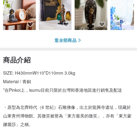
逛全部商品
商品介紹
SIZE: H430mmW110*D110mm 3.0kg
Material / 青銅
*在Pinkoi上，isumu目前只限於台灣和香港地區進行銷售及配送
・原型為北齊時代（6 世紀）石雕佛像，出土於龍興寺遺址，現藏於
山東青州博物館。其微笑被譽為「東方最美的微笑」，亦有「東方蒙
娜麗莎」之稱。