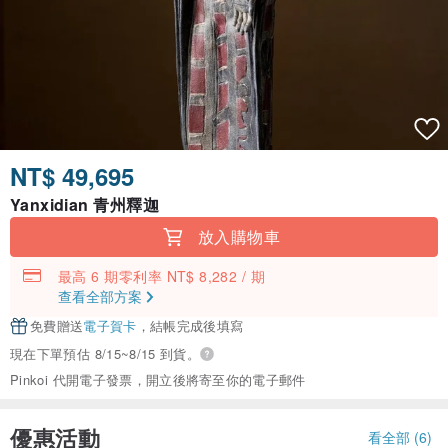
NT$ 49,695
Yanxidian 青州釋迦
放入購物車
最高 6 期零利率 NT$ 8,282 / 期
查看全部方案
免費贈送
電子賀卡
，結帳完成後填寫
現在下單預估 8/15~8/15 到貨。
Pinkoi 代開電子發票，開立後將寄至你的電子郵件
優惠活動
看全部 (6)