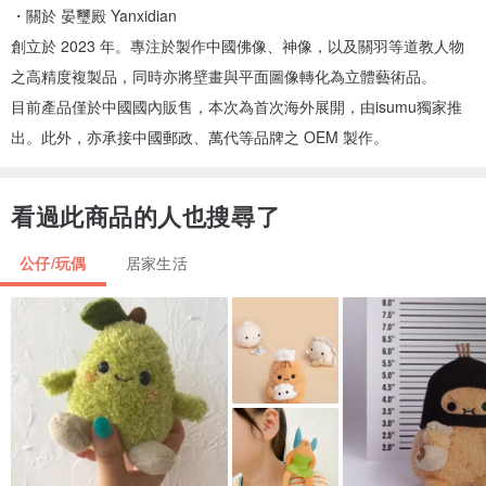
・關於 晏璽殿 Yanxidian
創立於 2023 年。專注於製作中國佛像、神像，以及關羽等道教人物
之高精度複製品，同時亦將壁畫與平面圖像轉化為立體藝術品。
目前產品僅於中國國內販售，本次為首次海外展開，由isumu獨家推
出。此外，亦承接中國郵政、萬代等品牌之 OEM 製作。
看過此商品的人也搜尋了
公仔/玩偶
居家生活