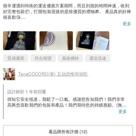
很辛運遇到特殊的運送優惠方案期間，而且到貨的時間神速，收到
好完整包裝📦，打開包裝迎接的是很優質的禮物🎁。 產品真的好棒
很喜歡😘
更多
謝謝設計師們
質感優異
符合期望
風格獨特
運送迅速
TanaCOCORO(掌) 五劫思惟阿弥陀
設計師於 1 年前回覆
得知它安全抵達，我鬆了一口氣。感謝您告知我們！我們非常
高興您喜歡我們的包裝和產品！我們期待您的持續惠顧。(無事
に到着し安心致しました。お知らせいただきありがとうござ
更多
います！製品と共に、私たちのパッケージも気に入って頂け
て本当にうれしく思います！今後ともご愛顧賜りますようお
願い申し上げます。）
看品牌所有評價 (12)