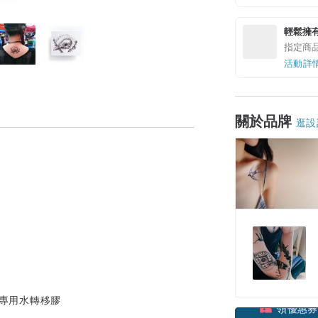
輕鬆擁
指定商
活動詳
關於品牌
逛設
膚專用水轉移膠