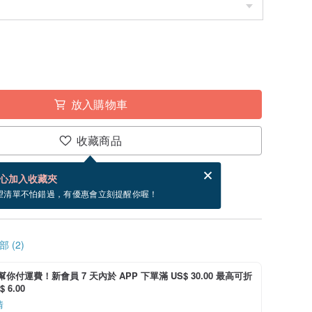
放入購物車
收藏商品
賀卡，結帳完成後填寫
電子賀卡是什麼？
心加入收藏夾
~8/30 到貨。
望清單不怕錯過，有優惠會立刻提醒你喔！
 (2)
i 幫你付運費！新會員 7 天內於 APP 下單滿 US$ 30.00 最高可折
 6.00
情