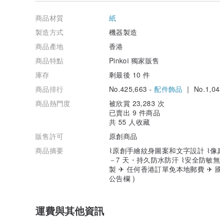
商品材質
紙
各地郵寄時間
一般商品出貨時間：
製造方式
機器製造
匯款確認後的 1- 3 天內會將商品寄出給您。
商品產地
香港
商品運送時間 (香港)：
商品特點
Pinkoi 獨家販售
以香港本地平郵寄出，約 1 - 3 個工作天內送達 (不含週
郵差會放信箱的，所以放心不用等門哦！
庫存
剩最後 10 件
商品排行
No.425,663 -
配件飾品
| No.1,04
商品運送時間 (台灣)：
以香港郵政普通空郵寄出，到台灣約 8 - 10 個工作天內
商品熱門度
被欣賞 23,283 次
郵差會放信箱的，所以放心不用等門哦～
已賣出 9 件商品
共 55 人收藏
商品運送時間 (非 香港 或 台灣 地區)：
販售許可
原創商品
以香港郵政普通空郵寄出，根據目的地不同，有不同送達工作天
作天內送達 (不含週六日及國定假日)。郵差會放信箱的
商品摘要
⌇原創手繪紋身圖案和文字設計 ⌇像
－7 天・持久防水防汗 ⌇安全防敏
・關 於 LAZY DUO 短 紋 身 貼 紙・
製 ✈ 任何香港訂單免本地郵費 ✈ 
公告欄 )
運費與其他資訊