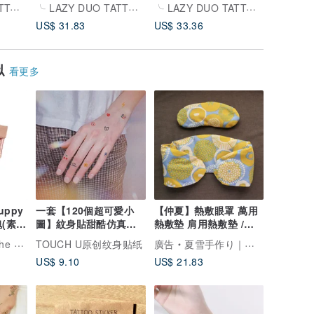
月亮
╰ LAZY DUO TATTOO ╮
╰ LAZY DUO TATTOO ╮
╰ LAZY DUO TATTOO ╮
US$ 31.83
US$ 33.36
US$ 31.
似
看更多
uppy
一套【120個超可愛小
【仲夏】熱敷眼罩 萬用
(素
圖】紋身貼甜酷仿真持
熱敷墊 肩用熱敷墊 /紅
久防水效果好男女款
豆升級版/
 Days
TOUCH U原创纹身贴纸
廣告
夏雪手作り｜熱敷墊｜布書衣｜布作小物｜手工皂 專門店
US$ 9.10
US$ 21.83