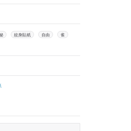
秘
紋身貼紙
自由
雀
紙