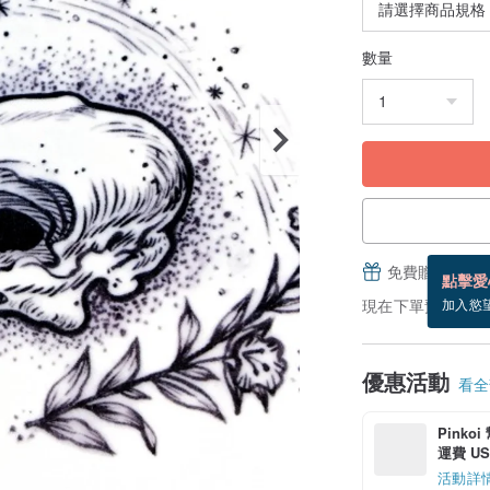
數量
免費贈送電子
點擊愛
現在下單預估 8/20
加入慾
優惠活動
看全部
Pinko
運費 US$
活動詳