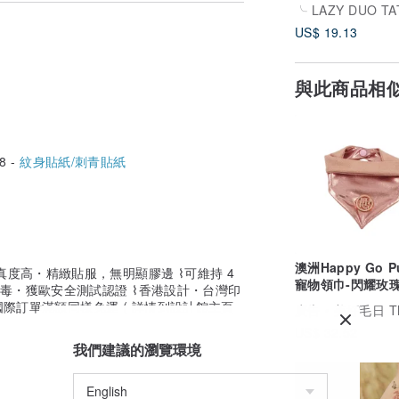
柴犬狗八哥基太陽
US$ 19.13
與此商品相
六日及國定假日)
8 -
紋身貼紙/刺青貼紙
送達 (不含週六日及國定假日)
數，大致上寄出後約 10 - 14 個工
澳洲Happy Go P
，所以放心不用等門哦～
真度高・精緻貼服，無明顯膠邊 ⌇可維持 4
寵物領巾-閃耀玫瑰
無毒・獲歐安全測試認證 ⌇香港設計・台灣印
色)
國際訂單滿額同樣免運 ( 詳情到設計館主頁
廣告
美好毛日 The Good Pet
US$ 32.52
我們建議的瀏覽環境