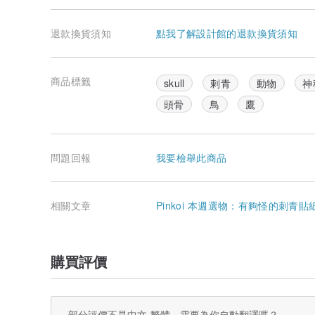
產地/製造方式
Designs in Hong Kong | Made in Taiwan
退款換貨須知
點我了解設計館的退款換貨須知
商品標籤
skull
剌青
動物
神
頭骨
鳥
鷹
問題回報
我要檢舉此商品
相關文章
Pinkoi 本週選物：有夠怪的刺青貼
購買評價
部分評價不是中文-繁體，需要為你自動翻譯嗎？