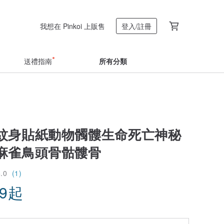
我想在 Pinkoi 上販售
登入/註冊
送禮指南
所有分類
紋身貼紙動物髑髏生命死亡神秘
麻雀鳥頭骨骷髏骨
5.0
(1)
29
起