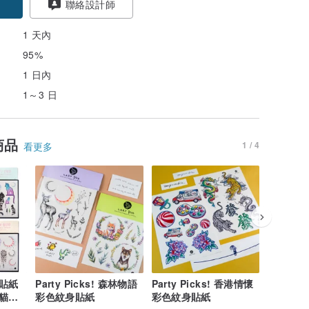
聯絡設計師
1 天內
95%
1 日內
1～3 日
商品
1 / 4
看更多
貼紙
Party Picks! 森林物語
Party Picks! 香港情懷
Party 
貓咪
彩色紋身貼紙
彩色紋身貼紙
彩色紋身