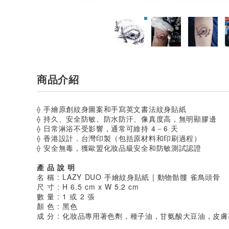
商品介紹
⟠ 手繪原創紋身圖案和手寫英文書法紋身貼紙
⟠ 持久、安全防敏、防水防汗、像真度高，無明顯膠邊
⟠ 日常淋浴不受影響，通常可維持 4－6 天
⟠ 香港設計．台灣印製（包括原材料和印刷過程）
⟠ 安全無毒，獲歐盟化妝品級安全和防敏測試認證
產 品 說 明
名 稱 : LAZY DUO 手繪紋身貼紙 | 動物骷髏 雀鳥頭骨
尺 寸 : H 6.5 cm x W 5.2 cm
數 量 : 1 或 2 張
顏 色 : 黑色
成 分 : 化妝品專用著色劑，種子油，甘氨酸大豆油，皮