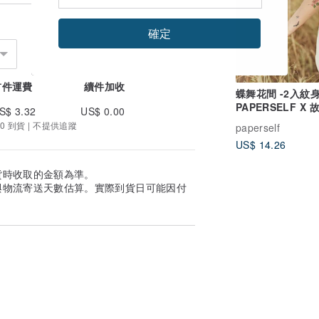
確定
首件運費
續件加收
蝶舞花間 -2入紋
PAPERSELF X
S$ 3.32
US$ 0.00
物院 聯名款設計
0 到貨 | 不提供追蹤
paperself
US$ 14.26
貨時收取的金額為準。
與物流寄送天數估算。實際到貨日可能因付
通。