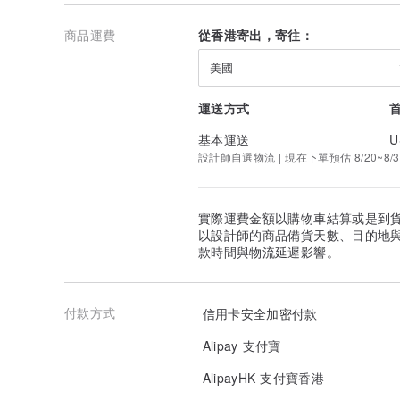
商品運費
從香港寄出，寄往：
美國
運送方式
基本運送
U
設計師自選物流 | 現在下單預估 8/20~8/3
實際運費金額以購物車結算或是到
以設計師的商品備貨天數、目的地
款時間與物流延遲影響。
付款方式
信用卡安全加密付款
www.pinkoi.com/user/lazyduo
Alipay 支付寶
大量郵購
郵費將根據數量與地域有所改變，下訂單前請先跟我們溝
AlipayHK 支付寶香港