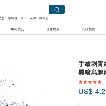
禮盒
零錢包
長夾
花磚
圓筒包
風格文具
居家餐廚
品味美食
手繪刺青
黑暗烏鴉
US$
4.