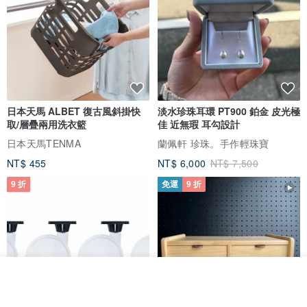
日本天馬 ALBET 復古風斜掛快
淡水珍珠耳環 PT900 鉑金 皮光極
取/層疊兩用洗衣籃
佳 近無瑕 耳勾設計
日本天馬TENMA
蘭佩軒 珍珠。手作輕珠寶
NT$ 455
NT$ 6,000
NT$ 7,500
9 折
免運
9 折
放入購物車
加入收藏
了解品牌