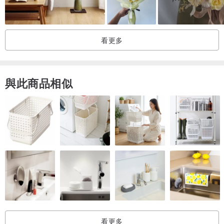
🌿 花材：千日紅、新娘花、欒樹果、星辰、亞斯比亞、索拉花等
🌸 尺寸：約 高 25cm × 寬 15cm
🪶 保存期限：約 1–2 年（避免潮濕與陽光直射）
看更多
💝 香氣：淡淡乾花自然香
🎁 包裝方式
與此商品相似
附品牌標籤與白色手提紙袋
💌 購買須知
每束花皆為手工設計，花材與色調略有差異
若需客製（色系或尺寸），請於下單前私訊
不接受退換貨（除嚴重損壞外）
看更多