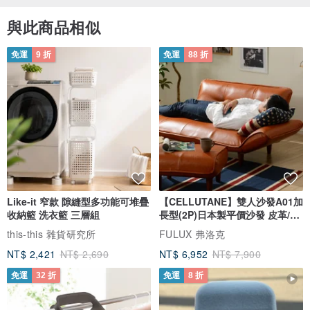
與此商品相似
免運
9 折
免運
88 折
Like-it 窄款 隙縫型多功能可堆疊
【CELLUTANE】雙人沙發A01加
收納籃 洗衣籃 三層組
長型(2P)日本製平價沙發 皮革/燈
芯絨
this-this 雜貨研究所
FULUX 弗洛克
NT$ 2,421
NT$ 2,690
NT$ 6,952
NT$ 7,900
免運
32 折
免運
8 折