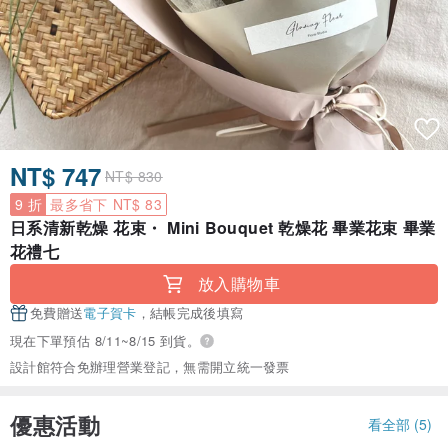
NT$ 747
NT$ 830
9 折
最多省下 NT$ 83
日系清新乾燥 花束・ Mini Bouquet 乾燥花 畢業花束 畢業
花禮七
放入購物車
免費贈送
電子賀卡
，結帳完成後填寫
現在下單預估 8/11~8/15 到貨。
設計館符合免辦理營業登記，無需開立統一發票
優惠活動
看全部 (5)