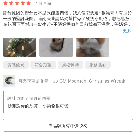
7 個月前
評分原因的部分要不是只能選四個，我六個都想選~很漂亮！有別於
一般的聖誕花圈。這兩天我請媽媽幫忙做了幾隻小動物，想把他放
在花圈下面增加一點生趣~不過媽媽做的目前我都不滿意，等媽媽做
出我喜歡的作品或許明天上面就會有小倉鼠或是刺蝟囉
更多
質感優異
符合期望
風格獨特
服務貼心
月亮形聖誕花圈・33 CM Moonlight Christmas Wreath
設計師於 7 個月前回覆
😊謝謝你的欣賞，小動物很可愛
看品牌所有評價 (38)