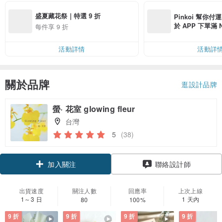
盛夏藏花祭｜特選 9 折
Pinkoi 幫你付
於 APP 下單滿 
每件享 9 折
運費 NT$ 100
活動詳情
活動詳
關於品牌
逛設計品牌
螢· 花室 glowing fleur
台灣
5
(38)
領優惠券
聯絡設計師
加入關注
出貨速度
關注人數
回應率
上次上線
1～3 日
1 天內
80
100%
9 折
9 折
9 折
9 折