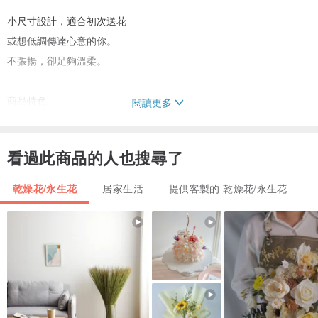
小尺寸設計，適合初次送花
或想低調傳達心意的你。
不張揚，卻足夠溫柔。
商品特色
閱讀更多
• 乾燥花 / 永生花混合設計
• 清新自然配色，耐看不退流行
看過此商品的人也搜尋了
• 小巧尺寸，適合情人節、生日、日常送禮
• 每束皆為手工製作，花材略有不同，獨一無二
乾燥花/永生花
居家生活
提供客製的 乾燥花/永生花
適合送給
▸ 情人
▸ 喜歡花的朋友
▸ 想給自己的小心意