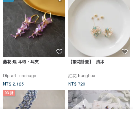
藤花 煌 耳環・耳夾
【繁花計畫】- 清冰
Dip art -nachugo-
紅花 hunghua
NT$ 2,125
NT$ 720
93 折
我要訂製
加入收藏
了解品牌