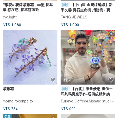
//繁花// 花嫁紫藤花 - 垂墜.長耳
【中山區 金屬線編織】新
體驗
環.存在感_接單訂製款
手友善 寶石生命樹 招財樹 / 寶石
自選
the.light
FANG JEWELS
NT$ 1,980
NT$ 1,900
台北市
紫藤花
【台北】限量優惠-圖佳土
體驗
耳其馬賽克手作-送傳統服飾換裝
體驗
Turkiye Coffee&Mosaic studio土耳其咖啡與馬賽克燈工作坊
momoirokonpeito
NT$ 754
NT$ 920
免運