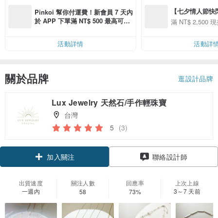
【七夕情人節快閃】8
Pinkoi 幫你付運費！新會員 7 天內
用 APP 購買任一
於 APP 下單滿 NT$ 500 最高可折
滿 NT$ 2,500 現
00 現折 NT$100
運費 NT$ 100
活動詳情
活動詳
關於品牌
逛設計品牌
Lux Jewelry 天然石/手作輕珠寶
台灣
5
(3)
加入關注
聯絡設計師
出貨速度
關注人數
回應率
上次上線
一週內
3～7 天前
58
73%