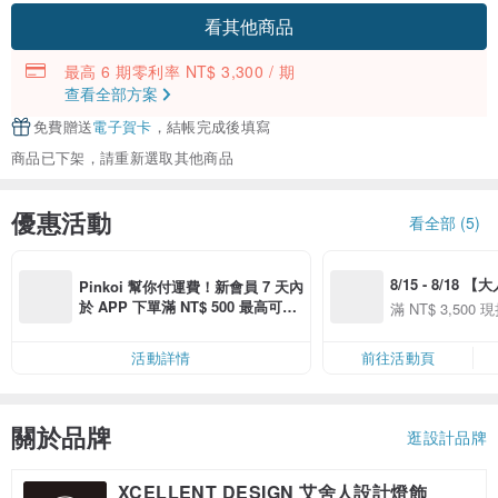
看其他商品
最高 6 期零利率 NT$ 3,300 / 期
查看全部方案
免費贈送
電子賀卡
，結帳完成後填寫
商品已下架，請重新選取其他商品
優惠活動
看全部 (5)
8/15 - 8/18 
Pinkoi 幫你付運費！新會員 7 天內
季】滿 NT$3500
於 APP 下單滿 NT$ 500 最高可折
滿 NT$ 3,500 現
50
運費 NT$ 100
50
活動詳情
前往活動頁
關於品牌
逛設計品牌
XCELLENT DESIGN 艾舍人設計燈飾