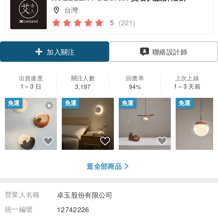
台灣
5
(221)
領優惠券
聯絡設計師
加入關注
出貨速度
關注人數
回應率
上次上線
1～3 日
1～3 天前
3,197
94%
免運
免運
免運
免運
逛全部商品
營業人名稱
卓玉股份有限公司
統一編號
12742226