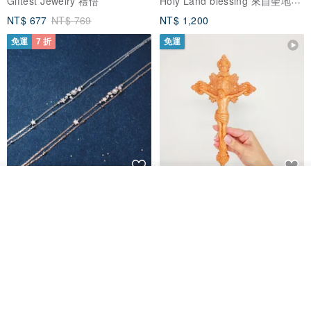
Giftest Jewelry 禮悟
NT$ 677
NT$ 769
NT$ 1,200
免運
7 折
免運
看其他商品
L'amour 星星珍珠手鏈 (白金色)
耶穌受難像木製十字架 24 公分
了解品牌
高，雕刻木製十字架，耶穌受難
像天主教十字架
ARLOS
AndyCarver
NT$ 4,641
NT$ 6,630
NT$ 1,560
免運
7 折