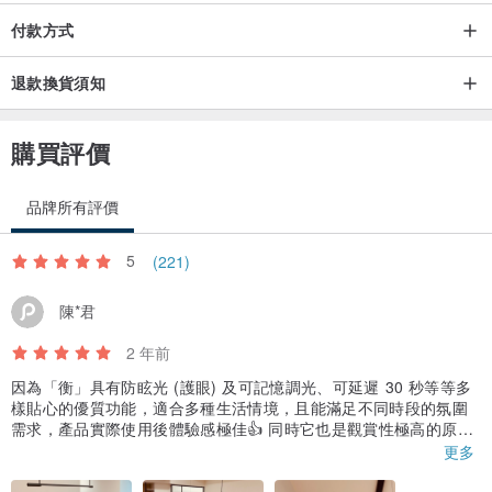
付款方式
退款換貨須知
購買評價
品牌所有評價
5
(221)
陳*君
2 年前
因為「衡」具有防眩光 (護眼) 及可記憶調光、可延遲 30 秒等等多
樣貼心的優質功能，適合多種生活情境，且能滿足不同時段的氛圍
需求，產品實際使用後體驗感極佳👍 同時它也是觀賞性極高的原創
設計，親友訪客都忍不住佇足靜心欣賞讚美。我們層高不及 2 米
更多
6，但由於它精緻的量體與造型設計，不僅不顯壓迫，反而透過自己
的多樣光效，創造了一個舒服的世界，吸引大家團聚、靠近。