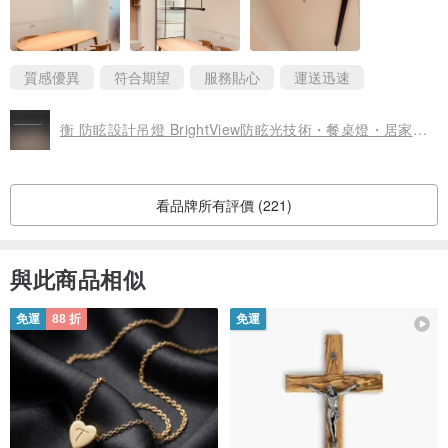
我們選的鴉青色，實物氣質恰如官網所述的：「霧黑裡泛著黛青光
澤的鴉青如黎明前的寧靜」。近看霧面的綠色真的很漂亮，連燈的
黑色底座和旁邊的銀色鋼線也都非常的漂亮。這樣有一點陽剛的顏
質感優異
符合期望
服務貼心
運送迅速
色和材質，摩登且簡約的造型，與家中橡木(淺色)，和胡桃木(深色)
的桌椅搭配在一起，卻意外的合拍。
衡 防眩設計吊燈 BrightView防眩光技術・餐桌燈・居家燈飾
同時也想補充分享3點：
1.包裝妥善、送貨迅速。
2.業務人員在安裝前置的準備上，非常確實，解說清晰、態度親
看品牌所有評價 (221)
切。
3.我有另外付費向業務人員申請安裝服務，安裝工程師也在約定日
準時拜訪，攜帶配備一應俱全。在認過我的安裝需求後，評估燈具
底座規格與現場天花板承力與線路環境條件，協助我形成安裝座向
與此商品相似
的決定，接著根據與桌壁插座等周邊關係距離，模擬燈具定位，經
我同意後正式移線、加強、安裝，再協助我考慮燈具本體離桌離地
免運
88 折
免運
的理想高度並固定，施作過程迅速，還會協助維客戶家居環境整
潔。
從購買到安裝，到實際在生活場景中使用的整個過程，是一次五星
的購物體驗，每一道服務程序都可以看出 艾舍人 扎實的專業和豐富
的經驗，非常推薦大家「衡」和「艾舍人」！