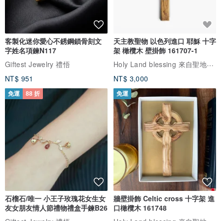
客製化迷你愛心不銹鋼鎖骨刻文
天主教聖物 以色列進口 耶穌 十字
字姓名項鍊N117
架 橄欖木 壁掛飾 161707-1
Holy Land blessing 來自聖地的祝福
Giftest Jewelry 禮悟
NT$ 951
NT$ 3,000
免運
88 折
免運
石榴石/唯一 小王子玫瑰花女生女
牆壁掛飾 Celtic cross 十字架 進
友女朋友情人節禮物禮盒手鍊B26
口橄欖木 161748
Holy Land blessing 來自聖地的祝福