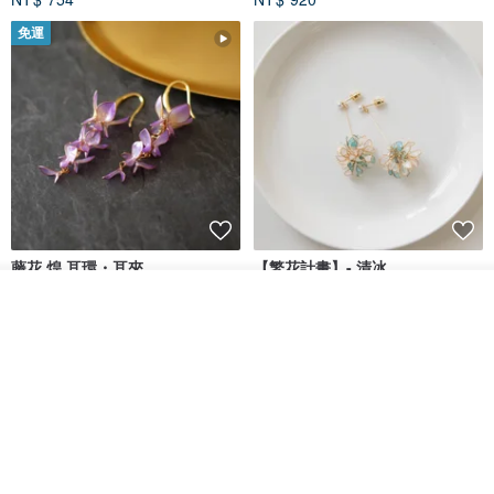
免運
藤花 煌 耳環・耳夾
【繁花計畫】- 清冰
看其他商品
Dip art -nachugo-
紅花 hunghua
了解品牌
NT$ 2,125
NT$ 720
93 折