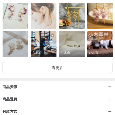
復。
-如果累積灰塵可用軟毛刷或吹風機弱速冷風輕輕將灰塵去除。
【關於運送】
-依訂單成立順序製作，如果急需可以先詢問看看。
-因花材比較脆弱，我們會盡力保護，運送過程中碰撞難免會有些許花
屑掉落，不會影響使用，如對商品完整性要求較高，建議選擇宅配。
如有嚴重損壞請通知設計師，會盡快為您確認處理。
台北市
台北市
台北市
-可自取，請通知設計師另開免運賣場，並約取貨時間。
-------------------------
看更多
歡迎來逛逛~
FB:花事 · 好事
商品資訊
IG: floral_things_good_things
商品運費
付款方式