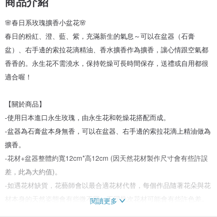
商品介紹
🌸春日系玫瑰擴香小盆花🌸
春日的粉紅、澄、藍、紫，充滿新生的氣息～可以在盆器（石膏
盆）、右手邊的索拉花滴精油、香水擴香作為擴香，讓心情跟空氣都
香香的。永生花不需澆水，保持乾燥可長時間保存，送禮或自用都很
適合喔！
【關於商品】
-使用日本進口永生玫瑰，由永生花和乾燥花搭配而成。
-盆器為石膏盆本身無香，可以在盆器、右手邊的索拉花滴上精油做為
擴香。
-花材+盆器整體約寬12cm*高12cm (因天然花材製作尺寸會有些許誤
差，此為大約值)。
-如遇花材缺貨，花藝師會以最合適花材代替，每個作品隨著花朵與花
材本身的天然姿態會有些微不同，不同批次花材可能會有些許色差。
閱讀更多
-附小提盒。