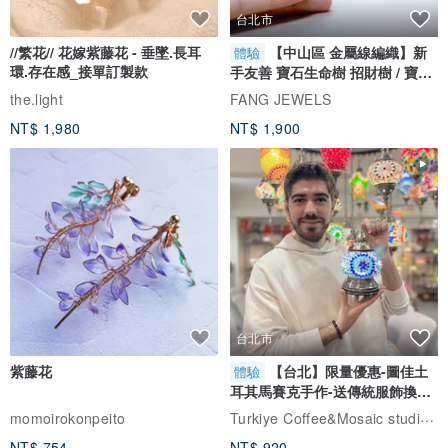
台北市
//繁花// 花嫁紫藤花 - 垂墜.長耳
【中山區 金屬線編織】新
體驗
環.存在感_接單訂製款
手友善 寶石生命樹 招財樹 / 寶石
自選
the.light
FANG JEWELS
NT$ 1,980
NT$ 1,900
台北市
紫藤花
【台北】限量優惠-圖佳土
體驗
耳其馬賽克手作-送傳統服飾換裝
體驗
Turkiye Coffee&Mosaic studio土耳其咖啡與馬賽克燈工作坊
momoirokonpeito
NT$ 754
NT$ 920