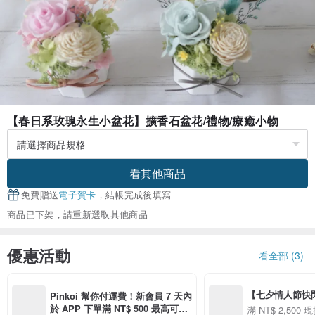
【春日系玫瑰永生小盆花】擴香石盆花/禮物/療癒小物
看其他商品
免費贈送
電子賀卡
，結帳完成後填寫
商品已下架，請重新選取其他商品
優惠活動
看全部 (3)
【七夕情人節快閃】8
Pinkoi 幫你付運費！新會員 7 天內
用 APP 購買任一
於 APP 下單滿 NT$ 500 最高可折
滿 NT$ 2,500 現