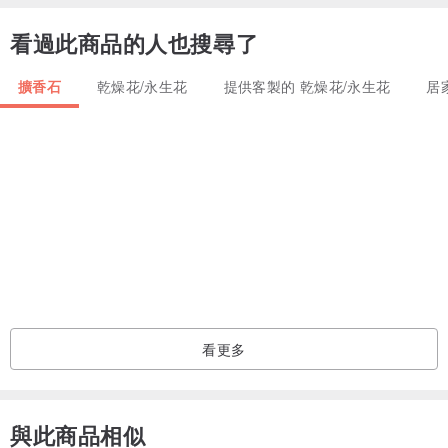
看過此商品的人也搜尋了
擴香石
乾燥花/永生花
提供客製的 乾燥花/永生花
居
【關於永生花】
永生花是鮮花經過特殊加工處理，保持鮮花的質感與姿態，良好保存
下，可以維持2-3年的最佳觀賞期。
【什麼是索拉花】
又稱通草花、手工花、擴香花，是使用通草或其他草/木本植物的莖做
成紙草，手工製作成花朵，因為紙草、木皮容易吸附味道的特性，可
以滴上精油或香水讓花香香的喔。
看更多
【保存方法】
-不需澆水，放置乾燥通風處，避免陽光直射，可保存2-3年。
-如果永生花花瓣因潮濕出現透明狀況時，可以用除濕機除溼即可恢
與此商品相似