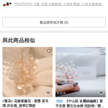
PHOTOPLY Q童 兒童太陽眼鏡 小朋友墨鏡 小孩太陽眼鏡
看品牌所有評價 (5)
與此商品相似
台北市
//繁花// 花嫁紫藤花 - 垂墜.長耳
【中山區 金屬線編織】新
體驗
環.存在感_接單訂製款
手友善 寶石生命樹 招財樹 / 寶石