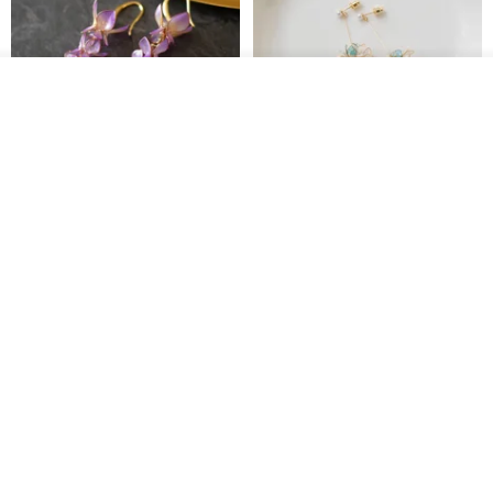
放入購物車
加入收藏
了解品牌
藤花 煌 耳環・耳夾
【繁花計畫】- 清冰
Dip art -nachugo-
紅花 hunghua
NT$ 2,125
NT$ 720
93 折
台北市