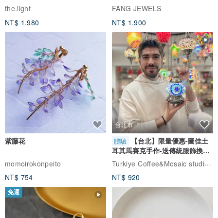
自選
the.light
FANG JEWELS
NT$ 1,980
NT$ 1,900
台北市
紫藤花
【台北】限量優惠-圖佳土
體驗
耳其馬賽克手作-送傳統服飾換裝
體驗
Turkiye Coffee&Mosaic studio土耳其咖啡與馬賽克燈工作坊
momoirokonpeito
NT$ 754
NT$ 920
免運