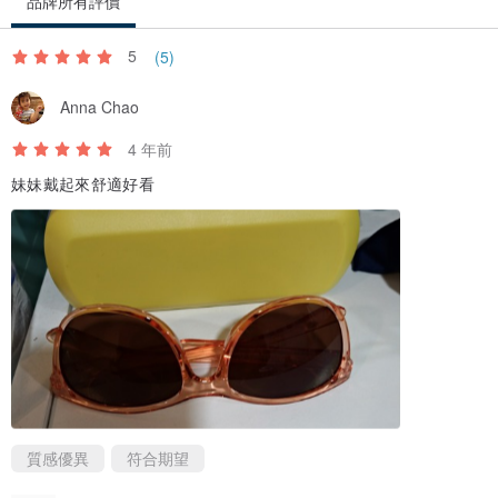
品牌所有評價
5
(5)
Anna Chao
4 年前
妹妹戴起來舒適好看
質感優異
符合期望