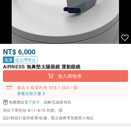
NT$ 6,000
免運
從台灣寄出
AiRNESS 無鼻墊太陽眼鏡 運動眼鏡
放入購物車
最高 6 期零利率 NT$ 1,000 / 期
查看全部方案
免費贈送
電子賀卡
，結帳完成後填寫
現在下單預估 8/11~8/15 到貨。
設計館自行提供發票/收據，開立後將寄至購買人地址