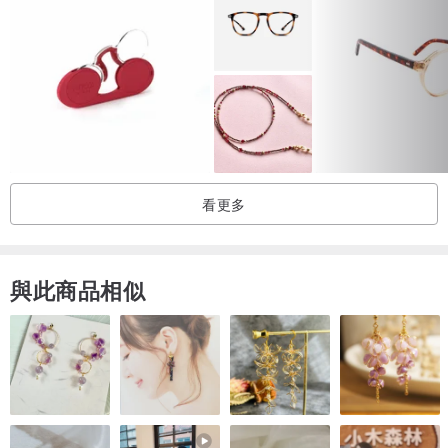
包裝附件：設計包裝盒
1、拭鏡布
1、專屬眼鏡盒*1
——————————————————————————————
—
品 牌：iNMYES
看更多
產品名稱：太陽眼鏡
型 號：Cheek Holder
產 地：臺灣
與此商品相似
鏡片材質：耐衝擊聚碳酸酯 PC
鏡框材質：超彈性記憶樹脂Grilamid TR
濾鏡分類：3
使用限制：