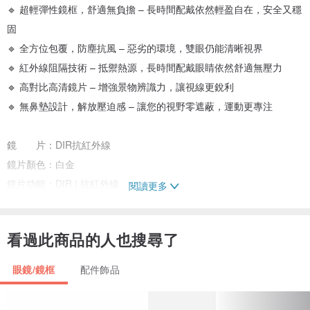
🔹 超輕彈性鏡框，舒適無負擔 – 長時間配戴依然輕盈自在，安全又穩
固
🔹 全方位包覆，防塵抗風 – 惡劣的環境，雙眼仍能清晰視界
🔹 紅外線阻隔技術 – 抵禦熱源，長時間配戴眼睛依然舒適無壓力
🔹 高對比高清鏡片 – 增強景物辨識力，讓視線更銳利
🔹 無鼻墊設計，解放壓迫感 – 讓您的視野零遮蔽，運動更專注
鏡 片：DIR抗紅外線
鏡片顏色：白金
鏡片功能：DIR | 抗紅外線
閱讀更多
① 優異阻隔紅外線熱能效果 ② 抗藍光刺眼光害 ③ 100%阻隔紫外線
④ 接近原視覺的色彩狀況
看過此商品的人也搜尋了
*高強度PC鏡片耐衝擊材質
眼鏡/鏡框
配件飾品
*100%UV400阻隔
*奈米防水塗層