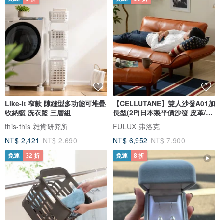
Like-it 窄款 隙縫型多功能可堆疊
【CELLUTANE】雙人沙發A01加
收納籃 洗衣籃 三層組
長型(2P)日本製平價沙發 皮革/燈
芯絨
this-this 雜貨研究所
FULUX 弗洛克
NT$ 2,421
NT$ 2,690
NT$ 6,952
NT$ 7,900
免運
32 折
免運
8 折