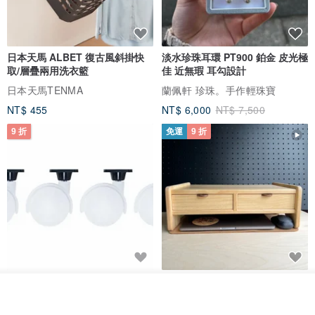
日本天馬 ALBET 復古風斜掛快
淡水珍珠耳環 PT900 鉑金 皮光極
取/層疊兩用洗衣籃
佳 近無瑕 耳勾設計
日本天馬TENMA
蘭佩軒 珍珠。手作輕珠寶
NT$ 455
NT$ 6,000
NT$ 7,500
9 折
免運
9 折
日本Like-it 可堆疊收納洗衣籃專
雙抽屜螢幕增高架(寬42CM) 收納
用 -滑滑便利輪 (專用輪)
書桌展示架 手工 客製化雷射雕刻
我要訂製
加入收藏
了解品牌
this-this 雜貨研究所
Pinocchio’s cabin