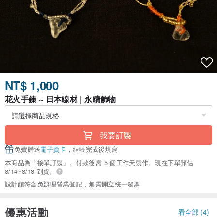
NT$ 1,000
花火手鍊 ~ 日本線材 | 永續飾物
我要訂製
免費贈送
電子賀卡
，結帳完成後填寫
本商品為「接單訂製」。付款後需 5 個工作天製作。現在下單預估
8/14~8/18 到貨。
設計館符合免辦理營業登記，無需開立統一發票
優惠活動
看全部 (4)