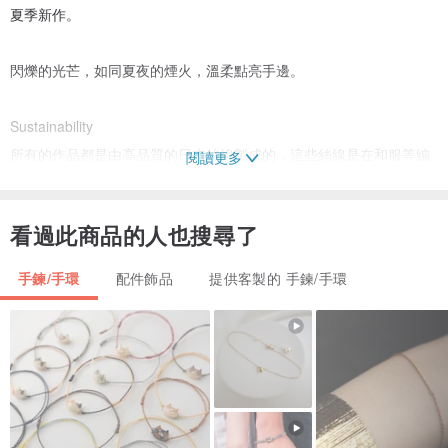
夏季新作。
閃爍的光芒，如同夏夜的煙火，溫柔點亮手邊。
Sustainability
所有的作品都是由高品質的日本絲線製成的，這些絲線是在和服等編
閱讀更多
織品的生產過程中意外剩下的。我們聽說剩餘的絲線經常被扔掉，所
以我們想知道是否有什麼方法可以避免浪費珍貴的絲線，這些絲線是
看過此商品的人也搜尋了
由蠶做的繭子紡成的，過程中並不留下任何短線。
手鍊/手環
配件飾品
提供客製的 手鍊/手環
Repair
如果絲線出現了破損，或是金屬因為意外造成變形，我們可以將絲線
重新纏繞，並對金屬底座進行修復。我們的理想是生產盡可能永續使
用的產品。