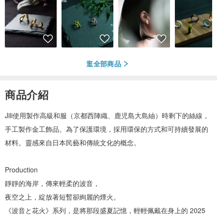
逛全部商品
商品介紹
Jili使用製作高級和服（京都西陣織、鹿児島大島紬）時剩下的絲線，
手工製作金工飾品。為了保護環境，採用環保的方式和可持續發展的
材料。靈感來自日本民藝和傳統文化的概念。
Production
靜靜的海岸，傳來輕柔的波音，
夜空之上，綻放著短暫卻絢麗的煙火。
《波音と花火》系列，是將那段盛夏記憶，輕輕佩戴在身上的 2025