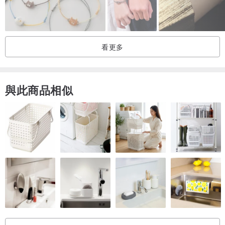
Product Information
/ 材質
 再生日本的線材：金銀線/絲線：京都西陣織
看更多
 日本TOHO玻璃珠
 天然水晶
與此商品相似
/ 尺寸
內徑 約18 cm x 0.3 cm
※商品皆為手工製成，形狀大小會存在些許差距