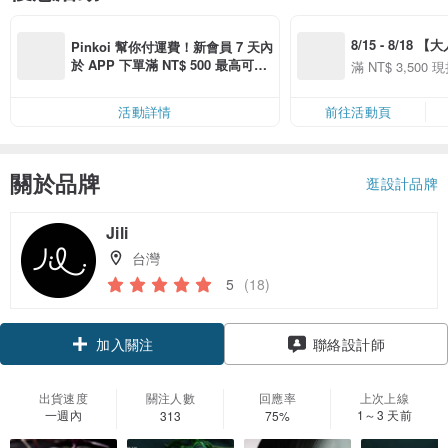
8/15 - 8/18 
Pinkoi 幫你付運費！新會員 7 天內
季】滿 NT$3500
於 APP 下單滿 NT$ 500 最高可折
滿 NT$ 3,500 現
50
運費 NT$ 100
50
活動詳情
前往活動頁
關於品牌
逛設計品牌
Jili
台灣
5
(18)
加入關注
聯絡設計師
出貨速度
關注人數
回應率
上次上線
一週內
1～3 天前
313
75%