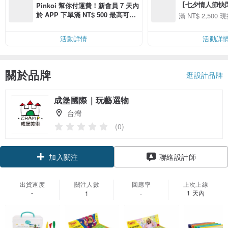
【七夕情人節快閃】8
Pinkoi 幫你付運費！新會員 7 天內
用 APP 購買任一
於 APP 下單滿 NT$ 500 最高可折
滿 NT$ 2,500 現
00 現折 NT$100
運費 NT$ 100
活動詳情
活動詳
關於品牌
逛設計品牌
成堡國際｜玩藝選物
台灣
(0)
加入關注
聯絡設計師
出貨速度
關注人數
回應率
上次上線
-
1 天內
1
-