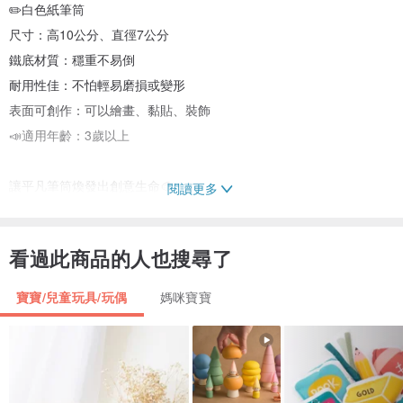
✏️白色紙筆筒
尺寸：高10公分、直徑7公分
鐵底材質：穩重不易倒
耐用性佳：不怕輕易磨損或變形
表面可創作：可以繪畫、黏貼、裝飾
📣適用年齡：3歲以上
讓平凡筆筒煥發出創意生命🎨
閱讀更多
DIY創意遊戲蠟繩🌈玩具、教具首選！
獨一無二的蠟繩✨滿足你的天馬行空
看過此商品的人也搜尋了
✅訓練小手肌肉✅藝術潛能開發
✔️安全無毒｜通過歐盟CE認證
寶寶/兒童玩具/玩偶
媽咪寶寶
✔️100%美國製造｜食品級微晶蠟
✔️自黏性．免膠水｜撕下即可黏貼
✔️重複使用｜柔軟可彎曲、連接
✔️可黏.可捲.可疊｜排出繽紛圖樣