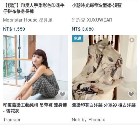
【預訂】印度人手染彩色印花牛
小憩時光綁帶造型裙-淺藍
仔拼布修身長褲
Moonstar House 星月屋
許許兒 XUXUWEAR
NT$ 1,559
NT$ 3,080
免運
印度蓋染工藝純棉 吊帶褲 連身褲
暈染印花白洋裝 外罩衫 復古洋裝
- 雪花灰
Tramper
Noir by Phoenix
NT$ 1,480
NT$ 1,480
放入購物車
加入收藏
了解品牌