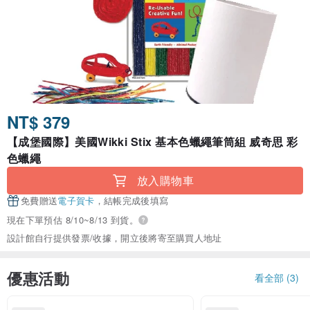
NT$ 379
【成堡國際】美國Wikki Stix 基本色蠟繩筆筒組 威奇思 彩
色蠟繩
放入購物車
免費贈送
電子賀卡
，結帳完成後填寫
現在下單預估 8/10~8/13 到貨。
設計館自行提供發票/收據，開立後將寄至購買人地址
優惠活動
看全部 (3)