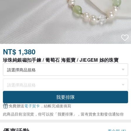
NT$ 1,380
珍珠純銀磁扣手鍊 / 葡萄石 海藍寶 / JIEGEM 姊的珠寶
我要排隊
免費贈送
電子賀卡
，結帳完成後填寫
此商品目前沒現貨，你可以按「我要排隊」，當有貨會主動發信通知你
看全部 (5)