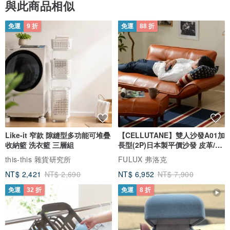
與此商品相似
免運
9 折
免運
88 折
Like-it 窄款 隙縫型多功能可堆疊
【CELLUTANE】雙人沙發A01加
收納籃 洗衣籃 三層組
長型(2P)日本製平價沙發 皮革/燈
芯絨
this-this 雜貨研究所
FULUX 弗洛克
NT$ 2,421
NT$ 2,690
NT$ 6,952
NT$ 7,900
免運
32 折
免運
8 折