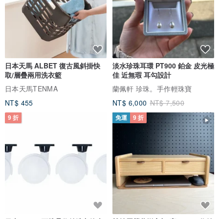
日本天馬 ALBET 復古風斜掛快
淡水珍珠耳環 PT900 鉑金 皮光極
取/層疊兩用洗衣籃
佳 近無瑕 耳勾設計
日本天馬TENMA
蘭佩軒 珍珠。手作輕珠寶
NT$ 455
NT$ 6,000
NT$ 7,500
9 折
免運
9 折