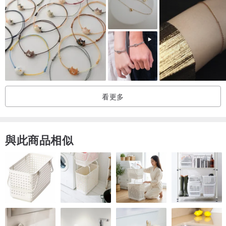
●金屬配件：925純銀
●磁扣：銅鍍電鍍保護膜
●石頭尺寸：葡萄石 不規則約7~8mm、白水晶 切面6mm、珍珠不規
則約6~7mm
●配戴尺寸：15.5cm
●內容物：含基本送禮包裝、防氧化收納袋
看更多
【款式b】海藍寶
與此商品相似
●天然石： 海藍寶 、白水晶、珍珠(天然石紋路不盡相同，隨機不挑
款)
●金屬配件：925純銀
●磁扣：銅鍍電鍍保護膜
●石頭尺寸：海藍寶 不規則約約8~10mm、白水晶 切面6mm、珍珠不
規則約6~7mm
●配戴尺寸：15.5cm