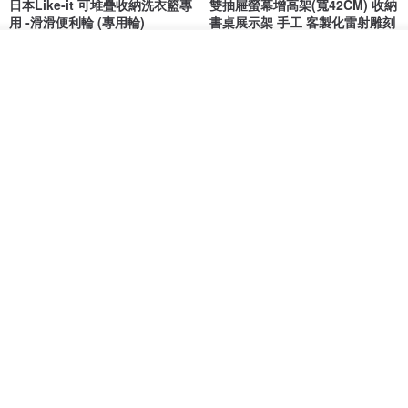
日本Like-it 可堆疊收納洗衣籃專
雙抽屜螢幕增高架(寬42CM) 收納
用 -滑滑便利輪 (專用輪)
書桌展示架 手工 客製化雷射雕刻
this-this 雜貨研究所
Pinocchio’s cabin
我要排隊
加入收藏
了解品牌
NT$ 234
NT$ 260
NT$ 3,026
NT$ 3,362
免運
68 折
日本squ+ SUN&WASSER可層疊
工業風_植物雙層展示層架/塊根/
置物洗衣籃-2入-多色可選
多肉植物/鐵網**歡迎客製**
日本squ+
銳龍工藝設計
NT$ 1,898
NT$ 2,790
NT$ 18,800
免運