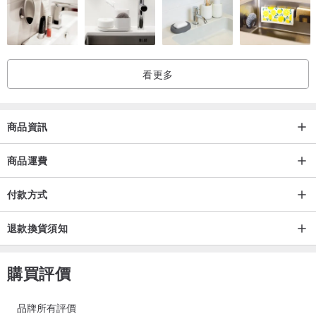
●內容物：含基本送禮包裝、防氧化收納袋
／手圍尺寸／
請測量淨手圍，不鬆不緊地貼著手腕繞一圈，無須預留空間，設計師
看更多
會再為您調整。
●如何測量您的手圍：
商品資訊
Step1.請準備一條線繩與一把尺。
Step2.確認手鍊想帶的位置，將準備好的線繩，繞手腕一圈，並做上
商品運費
記號。
Step2.將做好記號的線繩，平放於尺上測量長度，即可得到自己的手
付款方式
圍大小。
退款換貨須知
／產地/製造方式／
購買評價
台灣
品牌所有評價