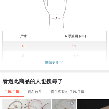
尺寸
A
手腕圍
(cm)
XS
13.5
S
14.5
閱讀更多
M
15.5
L
16.5
看過此商品的人也搜尋了
XL
17.5
手鍊/手環
配件飾品
提供客製的 手鍊/手環
/ 商品規格 /
【款式a】葡萄石
●天然石： 葡萄石、白水晶、珍珠(天然石紋路不盡相同，隨機不挑款)