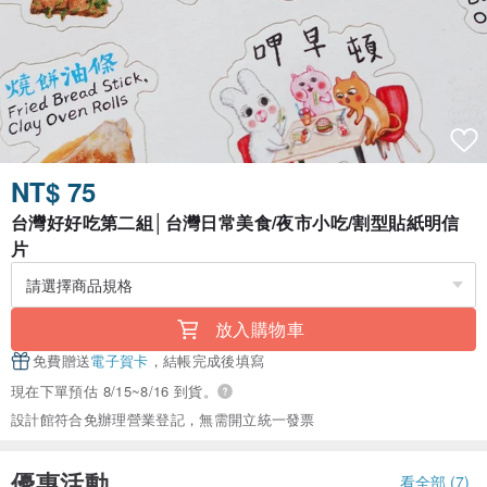
NT$ 75
台灣好好吃第二組│台灣日常美食/夜市小吃/割型貼紙明信
片
放入購物車
免費贈送
電子賀卡
，結帳完成後填寫
現在下單預估 8/15~8/16 到貨。
設計館符合免辦理營業登記，無需開立統一發票
優惠活動
看全部 (7)