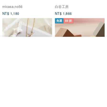
micasa.no56
白谷工房
NT$ 1,180
NT$ 1,866
免運
88 折
放入購物車
加入收藏
了解品牌
紅寶石可愛松鼠項鍊
氣球貴賓狗項鍊 不會漏氣款 職人
鏡面拋光 MIT台灣製造
PHOEBE JEWELRY
VIVIDIA Jewelry Design 薇媞亞
NT$ 750
NT$ 1,743
NT$ 1,980
免運