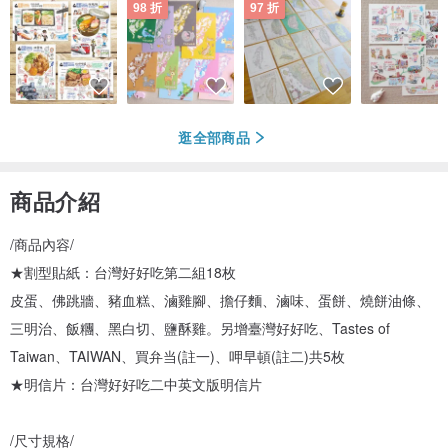
98 折
97 折
逛全部商品
商品介紹
/商品內容/
★割型貼紙：台灣好好吃第二組18枚
皮蛋、佛跳牆、豬血糕、滷雞腳、擔仔麵、滷味、蛋餅、燒餅油條、
三明治、飯糰、黑白切、鹽酥雞。另增臺灣好好吃、Tastes of
Taiwan、TAIWAN、買弁当(註一)、呷早頓(註二)共5枚
★明信片：台灣好好吃二中英文版明信片
/尺寸規格/