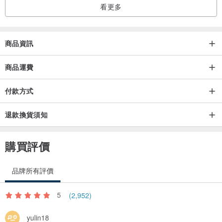
看更多
「買弁当」台語可以說「買便當」（bé-tong），也可以說「買飯包」
（bé-pang）或「買飯盒仔」（bé-a̍h-á）。
商品資訊
(註二)
"呷早頓" 在台語中指的是吃早餐。
商品運費
詳細解釋：呷(chia̍h): 吃(chì)。早頓(tsá-tǹg): 早餐(zǎo-fàn)。所
付款方式
以"呷早頓" 就表示吃早餐。
退款換貨須知
購買評價
品牌所有評價
5
(2,952)
yulin18