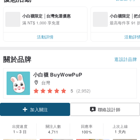
小白襪限定 │台灣免運優惠
小白襪限定 │把
～
滿 NT$ 1,000 享免運
最高每件享 91 
活動詳情
活動詳
關於品牌
逛設計品牌
小白襪 BuyWowPuP
台灣
5
(2,952)
加入關注
聯絡設計師
出貨速度
關注人數
回應率
上次上線
1～3 日
1 天內
4,711
100%