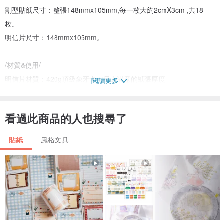
割型貼紙尺寸：整張148mmx105mm,每一枚大約2cmX3cm ,共18
枚。
明信片尺寸：148mmx105mm。
/材質&使用/
明信片材質：420g頂級象牙卡，另人滿意的紙張厚度
閱讀更多
貼紙材質：模造紙，可書寫可蓋章。
裝飾性質的貼紙，可使用於postcrossing、postcard、手帳、日記、
看過此商品的人也搜尋了
裝飾、收藏、包裝...。
貼紙
風格文具
/產地&製作/
Made in Taiwan / Designed by Buywowpup
簡介
探索充滿台灣味的貼紙明信片組合！🌟帶您親臨台灣的美食文化，讓