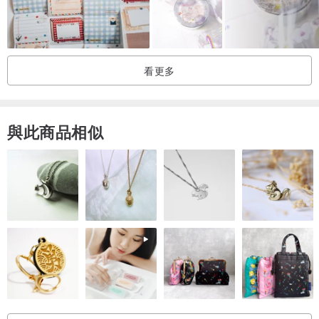
每一片貼紙都能喚起您對美食的熱愛！😍
特色介紹：
-
美味主題
：包含經典台灣小吃如皮蛋、佛跳牆、豬血糕、滷雞腳、
看更多
擔仔麵等，瞬間喚醒您的味蕾！🍜
-
多樣選擇
：這套組合除了美食貼紙外，還有代表台灣的文字貼紙，
如「台灣好好吃」、「Tastes of Taiwan」等，讓每一個細節都充滿
與此商品相似
台灣特色！🇹🇼
-
精美明信片
：附贈中英文版明信片，您可以傳遞對好友的思念與祝
福，讓美食的回憶延續！💌📷
不論是喜歡收集文具的女孩，或是熱愛手作DIY的您，這組貼紙明信
片都是絕佳的選擇。🎨✨ 用這些充滿台灣元素的貼紙，為您的創意增
添色彩，讓每個日常瞬間都變得獨特而美好！🐔🍳 快來擁抱台灣的美
食文化，帶一片美好回家吧！
(註一)