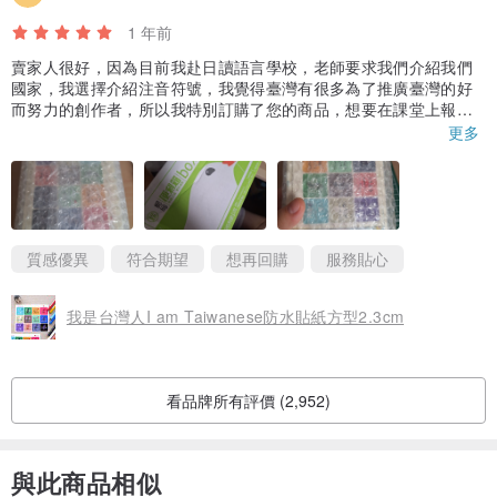
1 年前
賣家人很好，因為目前我赴日讀語言學校，老師要求我們介紹我們
國家，我選擇介紹注音符號，我覺得臺灣有很多為了推廣臺灣的好
而努力的創作者，所以我特別訂購了您的商品，想要在課堂上報告
注音符號的同時，給大家台灣的明信片、貼紙，真正的推廣臺灣的
更多
好，謝謝賣家用心包裝我的商品，才讓我的商品毫髮無損（你看外
箱都爛掉了，內容物還完全沒問題喔），真的真的非常感謝您，贈
品的部分也會拿來給同學們有獎徵答當贈品，無比榮幸能在推廣台
灣的同時，遇到如您一般優秀的創作者，願您持續優秀之時，能夠
健康平安🥰
質感優異
符合期望
想再回購
服務貼心
我是台灣人I am Taiwanese防水貼紙方型2.3cm
看品牌所有評價 (2,952)
與此商品相似