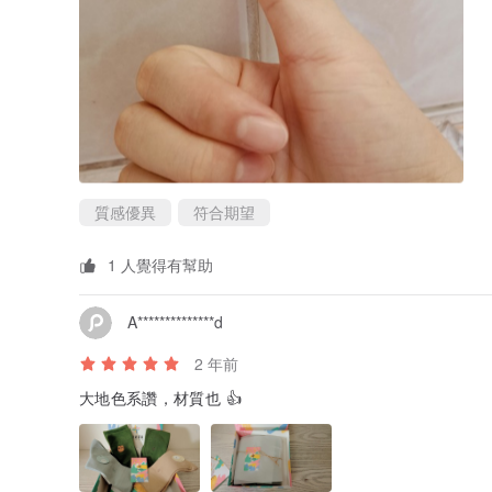
質感優異
符合期望
1 人覺得有幫助
A**************d
2 年前
大地色系讚，材質也 👍