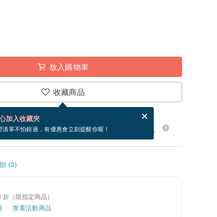
放入購物車
收藏商品
賀卡，結帳完成後填寫
電子賀卡是什麼？
心加入收藏夾
24 小時內出貨。現在下單預估 8/15~8/18 到貨。
望清單不怕錯過，有優惠會立刻提醒你喔！
 (3)
8 折（限指定商品）
情
查看活動商品