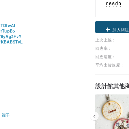
中
sTDfwAf
領優惠券
rrTupB5
t/6yAg2FvY
上次上線：
加入關注
t/KBABSTyL
回應率：
回應速度：
平均出貨速度：
設計館其他
-
襪子