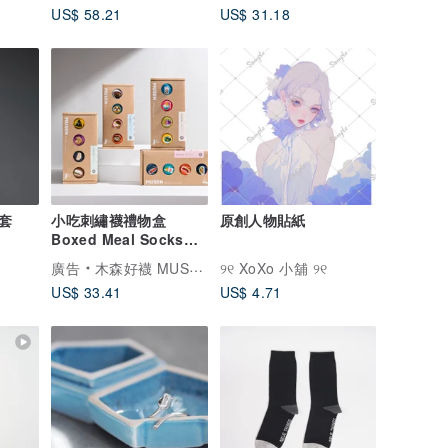
US$ 58.21
US$ 31.18
套
小吃刺繡襪禮物盒
原創人物貼紙
Boxed Meal Socks
Gift Box 長襪|中筒襪|
廣告
木森好襪 MUSEN SOCKS
୨୧ XoXo 小舖 ୨୧
男女同
US$ 33.41
US$ 4.71