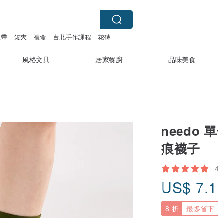
 錶帶
短夾
禮盒
台北手作課程
花磚
風格文具
居家餐廚
品味美食
needo 
痕襪子
US$
7.
8 折
最多省下 U