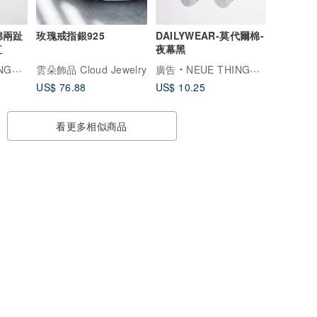
馬棉兩趾
玫瑰戒指銀925
DAILYWEAR-莫代爾棉-
紅
夜幕黑
向 物 |
雲朵飾品 Cloud Jewelry
廣告
NEUE THINGS | 澄 清 向 物 |
US$ 76.88
US$ 10.25
看更多相似商品