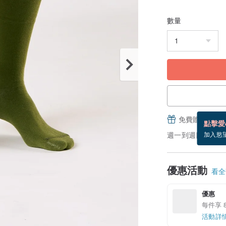
數量
免費贈送電子
點擊愛
週一到週四，付款後 
加入慾
優惠活動
看全部
優惠
每件享 
活動詳