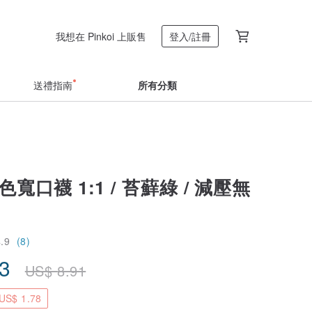
我想在 Pinkoi 上販售
登入/註冊
送禮指南
所有分類
單色寬口襪 1:1 / 苔蘚綠 / 減壓無
4.9
(8)
13
US$
8.91
S$ 1.78