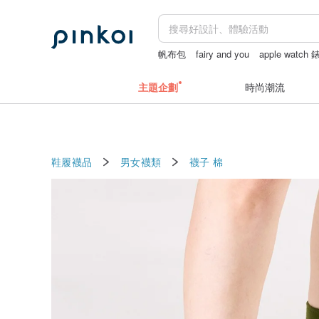
帆布包
fairy and you
apple watch
短夾
主題企劃
時尚潮流
鞋履襪品
男女襪類
襪子
棉