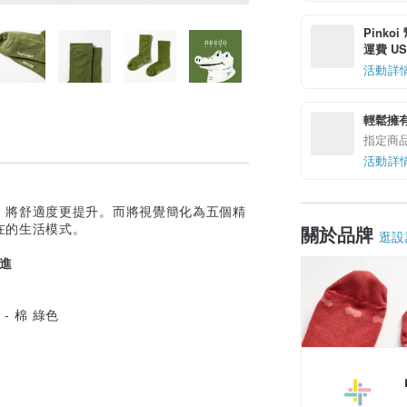
Pinko
運費 US$
活動詳
輕鬆擁
指定商
活動詳
，將舒適度更提升。而將視覺簡化為五個精
在的生活模式。
關於品牌
逛設
邁進