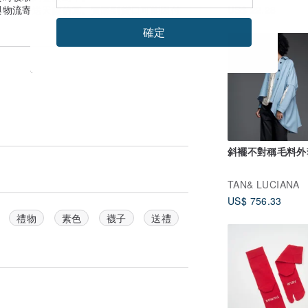
與物流寄送天數估算。實際到貨日可能因付
US$ 22.28
確定
斜襬不對稱毛料外
TAN& LUCIANA
US$ 756.33
禮物
素色
襪子
送禮