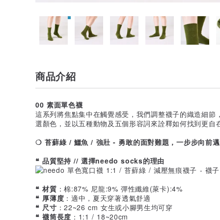
商品介紹
00 素面單色襪
這系列將焦點集中在觸覺感受，我們調整襪子的織造細節
選顏色，並以五種動物及五個形容詞來詮釋如何找到更自
❍ 苔蘚綠 / 鱷魚 / 強壯 - 勇敢的面對難題，一步步向前
❝ 品質堅持 // 選擇needo socks的理由
❝ 材質
：棉:87% 尼龍:9% 彈性纖維(萊卡):4%
❝ 厚薄度
：適中，夏天穿著透氣舒適
❝ 尺寸
：22~26 cm 女生或小腳男生均可穿
❝ 襪筒長度
：1:1 / 18~20cm