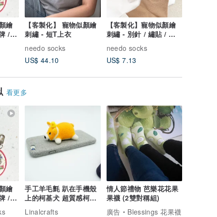
顏繪
【客製化】 寵物似顏繪
【客製化】寵物似顏繪
【客製化
 /
刺繡 - 短T上衣
刺繡 - 別針 / 繡貼 / 襪
刺繡插畫 
子
needo socks
needo socks
needo s
US$ 44.10
US$ 7.13
US$ 32.
似
看更多
顏繪
手工羊毛氈 趴在手機殼
情人節禮物 芭樂花花果
 /
上的柯基犬 超質感柯基
果襪 (2雙對稱組)
手機保護套
ks
Linalcrafts
廣告
Blessings 花果襪