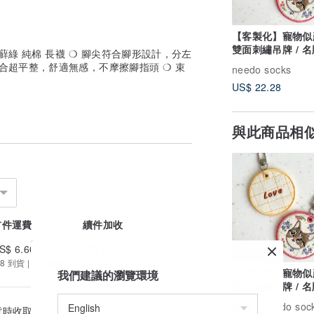
【客製化】寵物似
雙面刺繡吊牌 / 名牌
1 / 苔蘚綠 純棉 長襪 ❍ 腳尖符合腳形設計，分左
姓名電話
合超平整，舒適無感，不摩擦腳指頭 ❍ 束
needo socks
US$ 22.28
與此商品相
首件運費
續件加收
S$ 6.60
US$ 0.00
8 到貨 | 提供追蹤
【客製化】寵物似
我們建議的瀏覽環境
雙面刺繡吊牌 / 名牌
姓名電話
廣告
needo soc
貨時收取的金額為準。