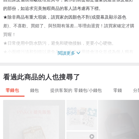
的部份，如追求完美無暇商品的客人請考慮再下標。
★除非商品有重大瑕疵，請買家勿因顏色不對(或螢幕及顯示器色
差)、不喜歡、買錯了、與預期有落差...等理由退貨！請買家確定才購
買喔！
★日常使用中防水防污，避免和硬物接触，更要小心硬物。
★小面積污漬和划痕以避免為主，正常使用後會淡化並成為個人獨有
閱讀更多
的痕迹。
看過此商品的人也搜尋了
●商品說明
2格卡片夾層
零錢包
錢包
提供客製的 零錢包/小錢包
零錢
分
4格零錢分隔（零錢風琴格）
表：真皮革
裡布：棉布
● 尺寸
長約10.5公分、寬約8公分