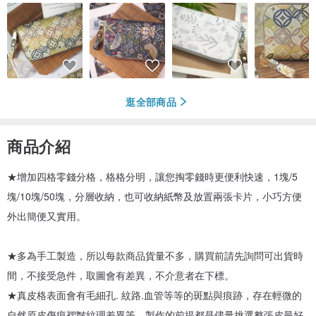
逛全部商品
商品介紹
★增加四格零錢分格，格格分明，讓您掏零錢時更便利快速，1塊/5
塊/10塊/50塊，分層收納，也可收納紙幣及放置兩張卡片，小巧方便
外出簡便又實用。
★多為手工製造，所以每款商品貨量不多，購買前請先詢問可出貨時
間，不接受急件，取圖會有差異，不介意者在下標。
★真皮格表面會有毛細孔. 紋路.血管等等的斑點與痕跡，存在輕微的
自然原皮傷痕褶皺紋理差異等，製作的前提都是儘量挑選整張皮最好