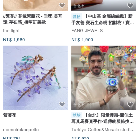
台北市
//繁花// 花嫁紫藤花 - 垂墜.長耳
【中山區 金屬線編織】新
體驗
環.存在感_接單訂製款
手友善 寶石生命樹 招財樹 / 寶石
自選
the.light
FANG JEWELS
NT$ 1,980
NT$ 1,900
台北市
紫藤花
【台北】限量優惠-圖佳土
體驗
耳其馬賽克手作-送傳統服飾換裝
體驗
Turkiye Coffee&Mosaic studio土耳其咖啡與馬賽克燈工作坊
momoirokonpeito
NT$ 754
NT$ 920