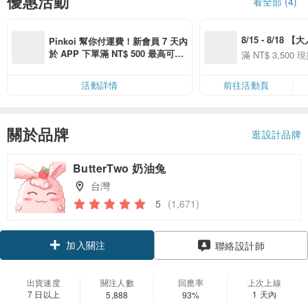
優惠活動
看全部 (4)
8/15 - 8/18 
Pinkoi 幫你付運費！新會員 7 天內
季】滿 NT$3500
於 APP 下單滿 NT$ 500 最高可折
滿 NT$ 3,500 現
50
運費 NT$ 100
50
活動詳情
前往活動頁
關於品牌
逛設計品牌
ButterTwo 奶油兔
台灣
5
(1,671)
加入關注
聯絡設計師
出貨速度
關注人數
回應率
上次上線
7 日以上
1 天內
5,888
93%