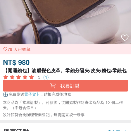
79 人已收藏
NT$ 980
【開運錢包】油腊變色皮革。零錢分隔夾/皮夾/錢包/零錢包
5
(1)
我要訂製
免費贈送
電子賀卡
，結帳完成後填寫
本商品為「接單訂製」。付款後，從開始製作到寄出商品為 10 個工作
天。（不包含假日）
設計館符合免辦理營業登記，無需開立統一發票