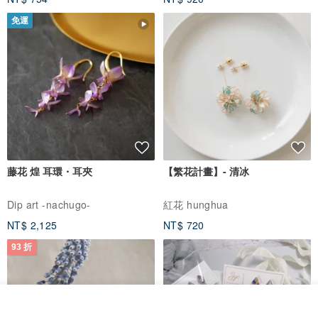
免運
藤花 煌 耳環・耳夾
【繁花計畫】- 清冰
Dip art -nachugo-
紅花 hunghua
NT$ 2,125
NT$ 720
93 折
我要訂製
加入收藏
了解品牌