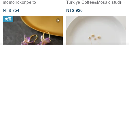
Turkiye Coffee&Mosaic studio土耳其咖啡與馬賽克燈工作坊
momoirokonpeito
NT$ 754
NT$ 920
免運
看其他商品
了解品牌
藤花 煌 耳環・耳夾
【繁花計畫】- 清冰
Dip art -nachugo-
紅花 hunghua
NT$ 2,125
NT$ 720
93 折