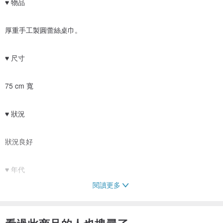
♥ 物品
厚重手工製圓蕾絲桌巾。
♥ 尺寸
75 cm 寬
♥ 狀況
狀況良好
♥ 年代
閱讀更多
不可考