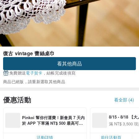
復古 vintage 蕾絲桌巾
看其他商品
免費贈送
電子賀卡
，結帳完成後填寫
商品已絕版，請重新選取其他商品
優惠活動
看全部 (4)
8/15 - 8/18 
Pinkoi 幫你付運費！新會員 7 天內
季】滿 NT$3500
於 APP 下單滿 NT$ 500 最高可折
滿 NT$ 3,500 現
50
運費 NT$ 100
50
活動詳情
前往活動頁