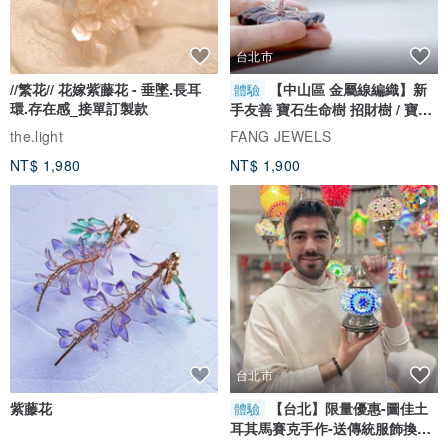
台北市
//繁花// 花嫁紫藤花 - 垂墜.長耳
【中山區 金屬線編織】新
體驗
環.存在感_接單訂製款
手友善 寶石生命樹 招財樹 / 寶石
自選
the.light
FANG JEWELS
NT$ 1,980
NT$ 1,900
台北市
紫藤花
【台北】限量優惠-圖佳土
體驗
耳其馬賽克手作-送傳統服飾換裝
體驗