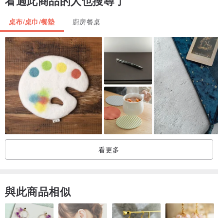
看過此商品的人也搜尋了
♥ 產地
桌布/桌巾/餐墊
廚房餐桌
由於標示產地是大量製造後期才盛行的習慣，vintage 物資經常難以確
認產地～
但是 Kiss & Tell 所有的商品都是在歐洲搜集的古董，所以理推應該是
當地產物。
♥ 有關 Kiss & Tell
"Kiss & Tell" 就是女生跟男生接吻之後，去告訴別的女生說「他技術
還不錯⋯⋯」（因為好東西要跟好朋友分享 XD）
看更多
與此商品相似