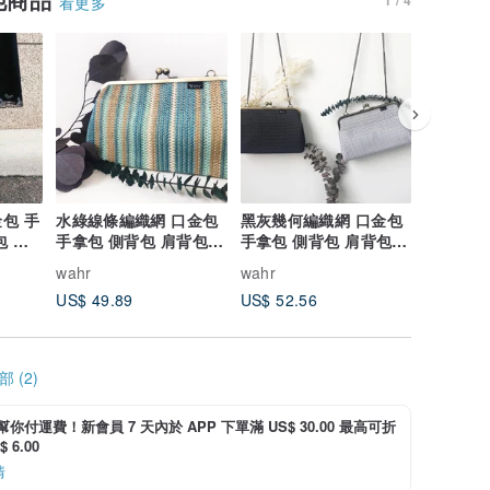
看更多
包 手
水綠線條編織網 口金包
黑灰幾何編織網 口金包
交織 方
包 隨
手拿包 側背包 肩背包
手拿包 側背包 肩背包
側背包 
隨身包 編織包
隨身包 編織包
草繩 編
wahr
wahr
wahr
US$ 49.89
US$ 52.56
US$ 49.
 (2)
i 幫你付運費！新會員 7 天內於 APP 下單滿 US$ 30.00 最高可折
 6.00
情