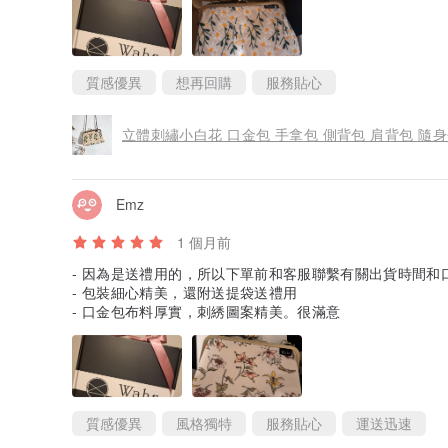
質感優異
想再回購
服務貼心
立體刺繡小白花 口金包 手拿包 側背包 肩背包 隨身
Emz
1 個月前
- 因為是送禮用的，所以下單前和客服聯繫有關出貨時間和
- 包裝細心精美，還附送提袋送禮用
- 口金包布料厚實，刺綉圖案精美。很滿意
質感優異
風格獨特
服務貼心
運送迅速