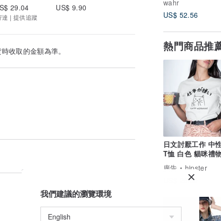
wahr
S$ 29.04
US$ 9.90
US$ 52.56
寄達 | 提供追蹤
熱門商品推
貨時收取的金額為準。
日文討厭工作 中
T恤 白色 貓咪禮
日本職場夏日穿搭
廣告
hipster
US$ 26.69
我們建議的瀏覽環境