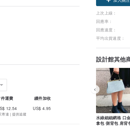
上次上線：
回應率：
回應速度：
平均出貨速度：
設計館其他
首件運費
續件加收
S$ 12.54
US$ 4.95
 天寄達 | 提供追蹤
水綠細細網格 口金
拿包 側背包 肩背
身包 編織包