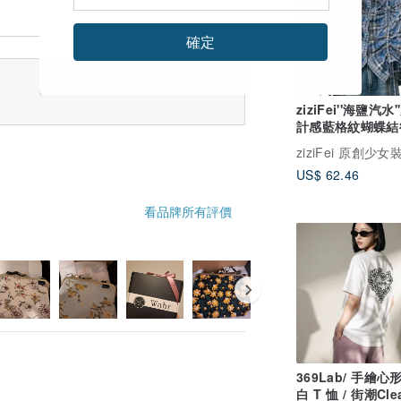
確定
ziziFei''海鹽汽水
計感藍格紋蝴蝶結
學院風短袖襯衫女
ziziFei 原創少女
US$ 62.46
看品牌所有評價
369Lab/ 手繪心
白 T 恤 / 街潮Clea