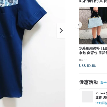
水綠細細網格 口金
拿包 側背包 肩背
身包 編織包
wahr
US$ 52.56
優惠活動
看全部
Pinko
運費 US$
活動詳