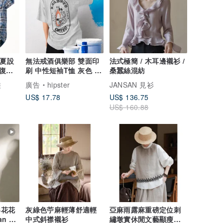
''夏設
無法戒酒俱樂部 雙面印
法式極簡 / 木耳邊襯衫 /
復古
刷 中性短袖T恤 灰色 禮
桑蠶絲混紡
物快速出貨飲酒夏
裝
廣告
hipster
JANSAN 見衫
US$ 17.78
US$ 136.75
US$ 160.88
形花花
灰綠色苧麻輕薄舒適輕
亞麻雨露麻重磅定位刺
n Fit
中式斜襟襯衫
繡墩實休閒文藝顯瘦馬