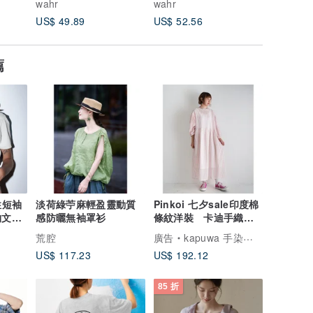
wahr
wahr
wahr
US$ 49.89
US$ 52.56
US$ 49.
薦
性短袖
淡荷綠苧麻輕盈靈動質
Pinkoi 七夕sale印度棉
物文青
感防曬無袖罩衫
條紋洋裝 卡迪手織木
版印花 七分袖顯瘦連
荒腔
廣告
kapuwa 手染布語
US$ 117.23
US$ 192.12
85 折