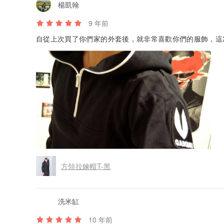
楊凱翰
9 年前
自從上次買了你們家的外套後，就非常喜歡你們的服飾，這次
方領拉鍊帽T-黑
洗米缸
10 年前