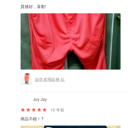
質感好，喜歡!
追尋者飛鼠褲-紅
Joy Jay
10 年前
商品不錯！?