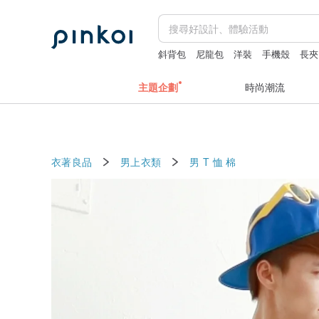
斜背包
尼龍包
洋裝
手機殼
長夾
主題企劃
時尚潮流
衣著良品
男上衣類
男 T 恤
棉