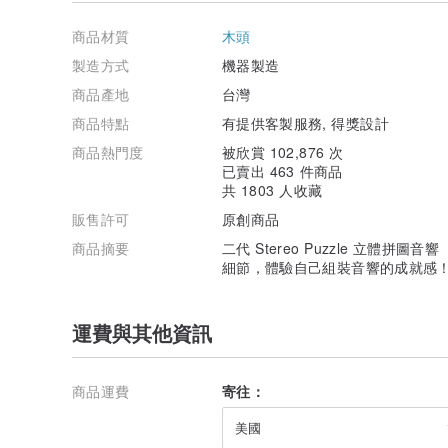
摩艾造型立體拼圖音響，由一群熱情的台灣年輕人研發，
裝體驗！
商品材質
木頭
「你相信 —— 童年時堆積木、疊樂高的雙手，現在可以
製造方式
機器製造
不只是組裝外殼，我們更希望顧客能親手組裝音響內部，
商品產地
台灣
電路濃縮成電路盒，做成創新的組裝式電器。電路盒連接
商品特點
有提供客製服務, 得獎設計
我們致力於讓音響組裝體驗更完整，因此設計了倒相腔、
商品熱門度
被欣賞 102,876 次
已賣出 463 件商品
所有細節全都由你親手組裝，不需要任何工具或螺絲。
共 1803 人收藏
立體拼圖音響的外型設計擷取摩艾的意象，與原始摩艾不
販售許可
原創商品
韻。
商品摘要
二代 Stereo Puzzle 立體
細節，體驗自己組裝音響的成就感
你也可以在摩艾上自行彩繪～
運費與其他資訊
「你不覺得困難的路比較好玩嗎？」- 原木色摩艾
為了讓組裝的過程變得更有趣，我們設計了三封說明書 —
商品運費
寄往：
個人喜好使用不同說明書組裝音響，推薦從挑戰版說明書
美國
創新設計，加上簡約具質感的包裝，做為禮物送人也相當