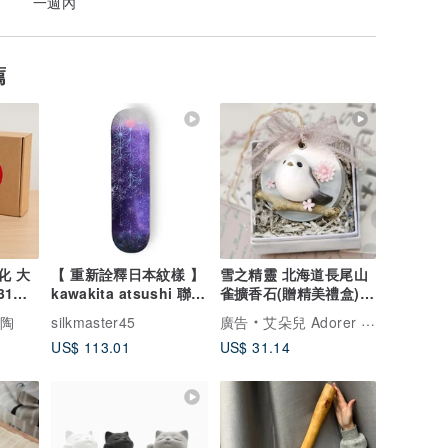
一週內
薦
化 大
【 重新詮釋日本紋樣 】
雪之精靈 北海道長尾山
31出
kawakita atsushi 聯名
雀擴香石(贈精美禮盒)
滑板板面
招財
陶陶
silkmaster45
廣告
艾朵兒 Adorer Design
US$ 113.01
US$ 31.14