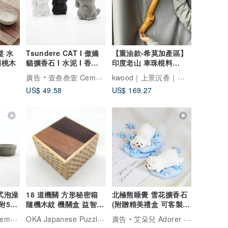
盤 水
Tsundere CAT I 傲嬌
【重油款-希莫加產區】
胡桃木
貓擴香石 I 水泥 I 香氛 I
印度老山 車珠棍料
禮物 I 附5mi精油
LSA05
kwood｜上景沉香｜純淨原始
廣告
壹叁叁壹 Cementer No.1331
US$ 49.58
US$ 169.27
件式泡澡
18 道機關 方形秘密箱
北極熊睡覺 雪花擴香石
附5mi
隨機木紋 機關盒 益智盒
(附贈精美禮盒 可客製
箱根寄木細工
化)
OKA Japanese Puzzle Box
.1331
廣告
艾朵兒 Adorer Design