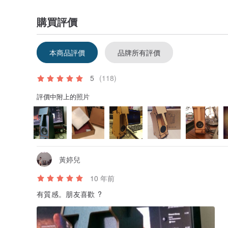
購買評價
本商品評價
品牌所有評價
＝＝＝＝＝＝＝＝＝＝＝＝＝＝＝＝＝
5
(118)
【產品獲獎／認證紀錄】
評價中附上的照片
・通過台灣新型式專利、BSMI 標準檢驗、中國新形式專
・群眾募資一周內達標，總共募得達標 500% 的金額
・文化部文創之星競賽 - 工藝設計類組《第一名》與《
・獲電視媒體採訪之產品
＝＝＝＝＝＝＝＝＝＝＝＝＝＝＝＝＝
黃婷兒
【售後服務】
因商品內拼圖、零件等多為消耗品，
10 年前
使用後不能退貨，但如果使用後有問題怎麼辦呢？不用擔
拼圖音響有一年售後服務，小山坡會針對問題零件保修，
有質感。朋友喜歡 ?
以及其他疑難雜症詢問，可直接訊息我們或聯繫 FB 粉專
相關資訊在盒內使用手冊都有說明，建議把使用手冊留下