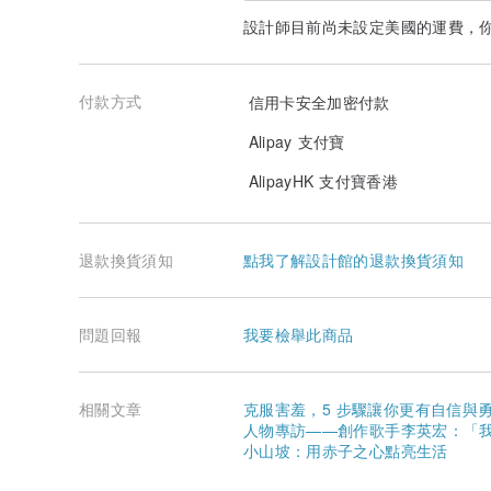
設計師目前尚未設定美國的運費，
還有專屬貓頭鷹小配件可以加購，站在摩艾頭上喔！
加購網址：
www.pinkoi.com/product/17dPsznY?cat...
付款方式
產品音質試聽：）
信用卡安全加密付款
Alipay 支付寶
AlipayHK 支付寶香港
退款換貨須知
點我了解設計館的退款換貨須知
問題回報
我要檢舉此商品
相關文章
克服害羞，5 步驟讓你更有自信與
人物專訪——創作歌手李英宏：「
小山坡：用赤子之心點亮生活