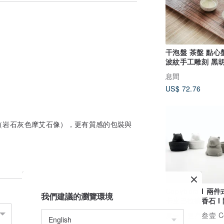
兼具設計感、好音質，同時帶給你全新的組
砌出音響嗎？」
同時無需面對複雜的電路，所以我們把內部
干泡盤 茶盤 點心
行動電源、手機變壓器或電腦，即可使用。
波紋手工雕刻 黑
提供吸音棉，還附有專屬的防震的腳墊。
息間
US$ 72.76
完全相同，以簡約的線條勾勒摩艾石像的神
拼圖音響（岩石灰色摩艾石像），更有質感的包裝與
！
Capybara I 兩
— 挑戰版、提示版以及詳解版，顧客可依
我們建議的瀏覽環境
卡皮巴拉擴香石 I 
開始體驗，更能發掘其中的樂趣！
精油－馬年開運物
廣告
壹叁叁壹 Cementer No
合適哦！