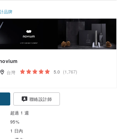
計品牌
novium
5.0
(1,767)
台灣
聯絡設計師
超過 1 週
95%
1 日內