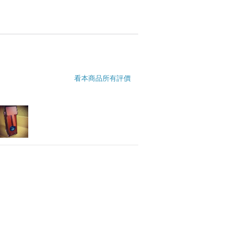
看本商品所有評價
利
最佳人氣獎》雙冠得主
心唷！
！
來：）