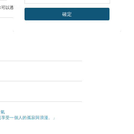
US$ 29.85
你可以透過
聯絡設計師
討論合適的運送方式
確定
勇氣
我享受一個人的孤寂與浪漫。」