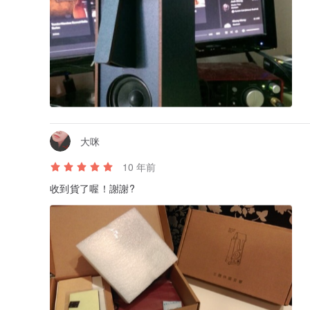
＝＝＝＝＝＝＝＝＝＝＝＝＝＝＝＝＝
【產品規格】立體拼圖音響｜單聲道
• 尺寸：80 x 120 x 230 mm
• 功率：3W
• 電源輸入：USB
• 音源輸入：3.5 接頭
• 設計/產地：台灣
＝＝＝＝＝＝＝＝＝＝＝＝＝＝＝＝＝
大咪
想看更多款式，請點這裡至小山坡設計館^^：
www.pinkoi
10 年前
收到貨了喔！謝謝?