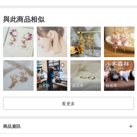
因此古董物件會有斑駁污漬、凹痕、刮紋等歲月痕跡；
而古董書都是從國內+國外辛苦收集，難免有斑駁污漬、掉頁、使用痕
與此商品相似
跡(例如內頁畫線、筆跡、折頁..等等)
這些都是老古董物件的特色，買家請勿以「新品」的標準來看待；
由於古董並非新品狀態，因此請恕我們無法提供退貨服務。
追全完美製品的買家，請謹慎考慮再購買！
台北市
台北市
台北市
看更多
商品資訊