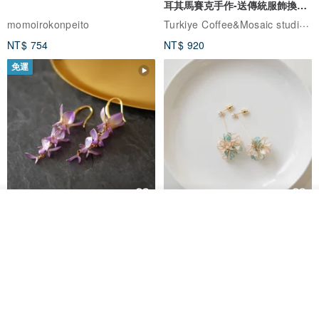
耳其馬賽克手作-送傳統服飾換裝
體驗
Turkiye Coffee&Mosaic studio土耳其咖啡與馬賽克燈工作坊
momoirokonpeito
NT$ 754
NT$ 920
免運
看其他商品
藤花 煌 耳環・耳夾
【繁花計畫】- 清冰
了解品牌
Dip art -nachugo-
紅花 hunghua
NT$ 2,125
NT$ 720
93 折