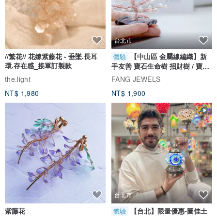
台北市
//繁花// 花嫁紫藤花 - 垂墜.長耳
【中山區 金屬線編織】新
體驗
環.存在感_接單訂製款
手友善 寶石生命樹 招財樹 / 寶石
自選
the.light
FANG JEWELS
NT$ 1,980
NT$ 1,900
台北市
紫藤花
【台北】限量優惠-圖佳土
體驗