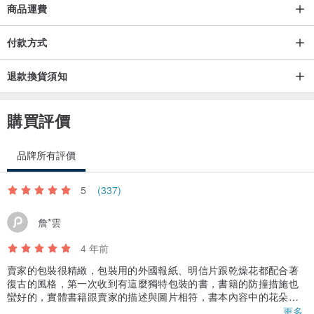
商品運費
付款方式
退款換貨須知
購買評價
品牌所有評價
5
(337)
詹*雲
4 年前
賣家的包裝很精緻，包裝用的外國報紙、明信片跟乾燥花都配合著
復古的風格，第一次收到有這麼獨特包裝的書，書籍的防撞措施也
蠻好的，實體書籍跟賣家的描述與圖片相符，書本內容中的花朵繪
圖真的很漂亮，很高興可以買到這本書(◍•ᴗ•◍)
更多