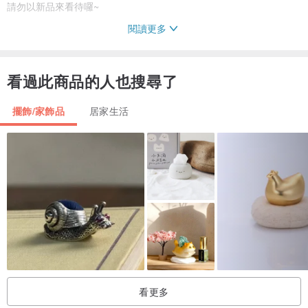
請勿以新品來看待囉~
閱讀更多
材質：玻璃
看過此商品的人也搜尋了
尺寸：上瓶口直徑11cm，高29cm，底部直徑14cm
擺飾/家飾品
居家生活
gda
=1435476483_242d9b2407fadbfe209d45e0c7c2deda
gda
=1435637597_5b15bd69217500b6511b3928be26a50d
gda
=1435044005_15b72d2894454a73920d4851eac23618
============﹝ 購買前注意 ﹞============
古董老物的魅力，於歷經時光堆疊、百年滄桑所留下的美好刻痕。
看更多