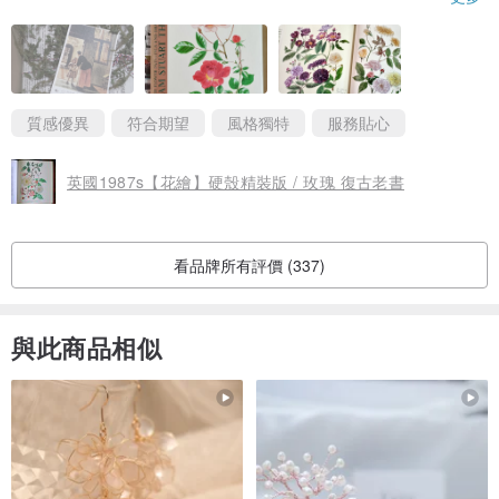
質感優異
符合期望
風格獨特
服務貼心
英國1987s【花繪】硬殼精裝版 / 玫瑰 復古老書
看品牌所有評價 (337)
與此商品相似