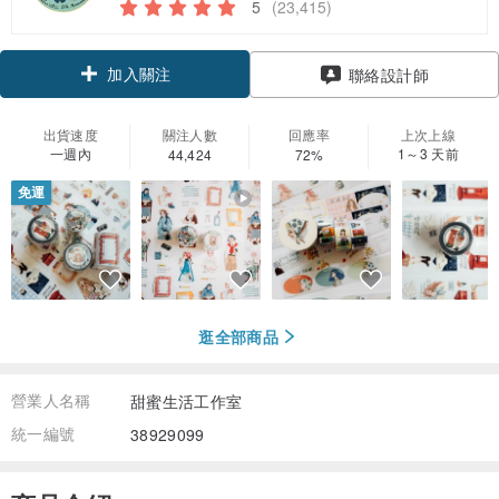
5
(23,415)
加入關注
聯絡設計師
出貨速度
關注人數
回應率
上次上線
一週內
1～3 天前
44,424
72%
免運
逛全部商品
營業人名稱
甜蜜生活工作室
統一編號
38929099