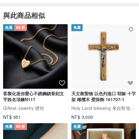
與此商品相似
免運
88 折
免運
客製化迷你愛心不銹鋼鎖骨刻文
天主教聖物 以色列進口 耶穌 十字
字姓名項鍊N117
架 橄欖木 壁掛飾 161707-1
Holy Land blessing 來自聖地的祝福
Giftest Jewelry 禮悟
NT$ 951
NT$ 3,000
免運
88 折
免運