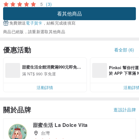
5
(3)
看其他商品
免費贈送
電子賀卡
，結帳完成後填寫
商品已絕版，請重新選取其他商品
優惠活動
看全部 (6)
甜蜜生活全館消費滿990元即免運
Pinkoi 幫你付
費唷！
於 APP 下單滿 
滿 NT$ 990 享免運
運費 NT$ 100
活動詳情
活動詳
關於品牌
逛設計品牌
甜蜜生活 La Dolce Vita
台灣