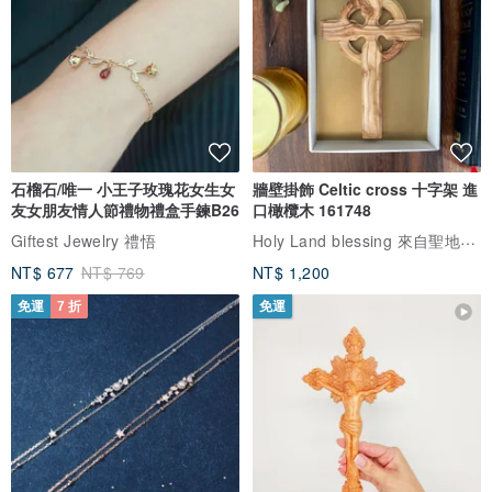
石榴石/唯一 小王子玫瑰花女生女
牆壁掛飾 Celtic cross 十字架 進
友女朋友情人節禮物禮盒手鍊B26
口橄欖木 161748
Holy Land blessing 來自聖地的祝福
Giftest Jewelry 禮悟
NT$ 677
NT$ 769
NT$ 1,200
免運
7 折
免運