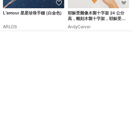
L'amour 星星珍珠手鏈 (白金色)
耶穌受難像木製十字架 24 公分
高，雕刻木製十字架，耶穌受難
像天主教十字架
ARLOS
AndyCarver
NT$ 4,641
NT$ 6,630
NT$ 1,560
看其他商品
免運
7 折
了解品牌
基督教婚禮禮物 桌上擺設 橄欖木
La Joie 藍月亮石閃耀項鏈 (玫瑰
雙層站立十字架 木製底座
金)
161711
Holy Land blessing 來自聖地的祝福
ARLOS
NT$ 899
NT$ 6,536
NT$ 9,336