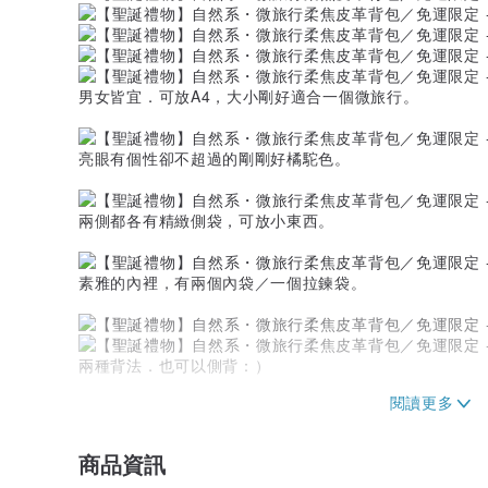
男女皆宜．可放A4，大小剛好適合一個微旅行。
亮眼有個性卻不超過的剛剛好橘駝色。
兩側都各有精緻側袋，可放小東西。
素雅的內裡，有兩個內袋／一個拉鍊袋。
兩種背法．也可以側背：）
►尺寸平量‧單位cm
長/ 37
寬/ 30
商品資訊
厚/ 12