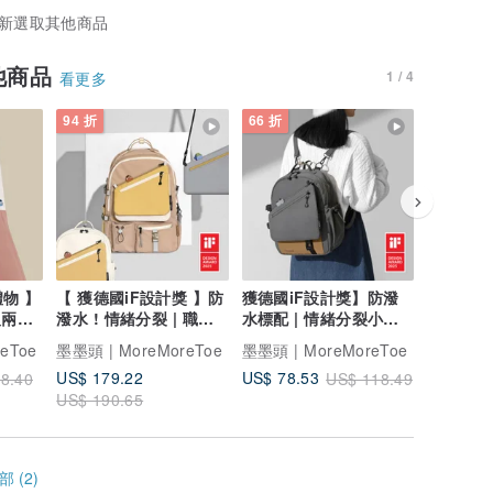
新選取其他商品
他商品
1 / 4
看更多
94 折
66 折
禮物 】
【 獲德國iF設計獎 】防
獲德國iF設計獎】防潑
【 情人
反兩面
潑水 ! 情緒分裂 | 職人
水標配 | 情緒分裂小背
礙慎入 !
大背包 x 奶茶色
包 + 拆卸小包
帆布零錢
eToe
墨墨頭 | MoreMoreToe
墨墨頭 | MoreMoreToe
墨墨頭 | 
US$ 179.22
US$ 12.
US$ 78.53
8.40
US$ 118.49
US$ 190.65
 (2)