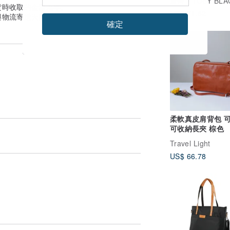
廣告
TOBY BLACK 
貨時收取的金額為準。
US$ 71.62
與物流寄送天數估算。實際到貨日可能因付
確定
柔軟真皮肩背包 
可收納長夾 棕色
Travel Light
US$ 66.78