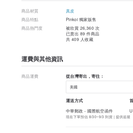
重量/ 800g
材質/ 霧面皮革
商品材質
真皮
袋子/ 兩側側袋x2，內裡內袋x2／拉鍊袋x1，背後拉鍊袋x
肩帶/ 最長130cm(長度適用後背)．最短70cm(長度適用側
商品特點
Pinkoi 獨家販售
皮革軟硬/ 偏硬挺
商品熱門度
被欣賞 26,360 次
皮革厚度/ 偏厚
已賣出 89 件商品
共 409 人收藏
►商品皆為獨家限量，多數售完就沒囉 :)
若很喜歡可以詢問墨墨頭還有沒有貨唷！
►商品顏色因燈光或螢幕等某些因素，
運費與其他資訊
實品顏色都會稍微深一些喲！墨墨頭都已盡量調整嚕！
►超商取貨只限定小包，小量商品喲！
商品運費
從台灣寄出，寄往：
不確定的朋友可以先詢問墨墨頭再購買喲！
美國
運送方式
中華郵政 - 國際航空函件
U
現在下單預估 8/30~9/3 到貨 | 提供追蹤