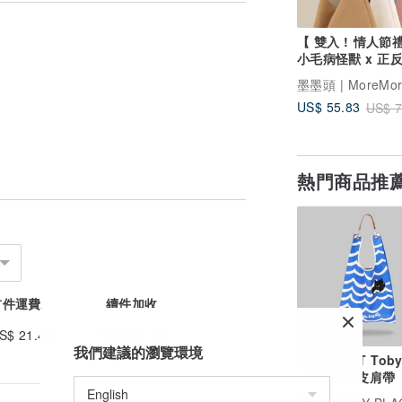
1
【 雙入 ! 情人節
背)
小毛病怪獸 x 正
用 l 撞色帆布包
墨墨頭 | MoreMor
US$ 55.83
US$ 7
熱門商品推
首件運費
續件加收
S$ 21.45
US$ 21.45
我們建議的瀏覽環境
DRIFT CAT Toby
| 配可拆真皮肩帶