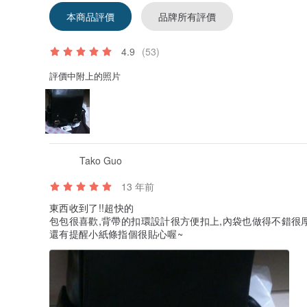
本商品評價
品牌所有評價
4.9
(53)
評價中附上的照片
Tako Guo
13 年前
東西收到了!!超快的
包包很喜歡,背帶的扣環設計很方便扣上,內袋也做得不錯很
還有提醒小紙條指個很貼心喔~