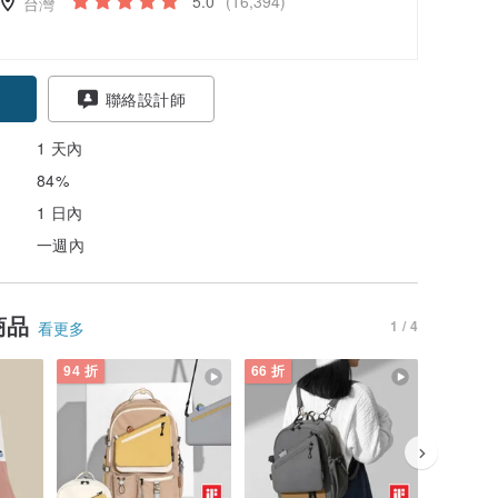
5.0
(16,394)
台灣
聯絡設計師
1 天內
84%
1 日內
一週內
商品
1 / 4
看更多
94 折
66 折