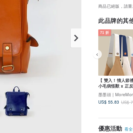
商品已絕版，請重
此品牌的其
71 折
【 雙入 ! 情人節
小毛病怪獸 x 正
用 l 撞色帆布包
墨墨頭 | MoreMor
US$ 55.83
US$ 7
優惠活動
看全部