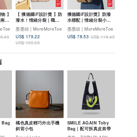
禮物 】
【 獲德國iF設計獎 】防
獲德國iF設計獎】防潑
【 情人
反兩面
潑水 ! 情緒分裂 | 職人
水標配 | 情緒分裂小背
礙慎入 !
大背包 x 奶茶色
包 + 拆卸小包
帆布零錢
eToe
墨墨頭 | MoreMoreToe
墨墨頭 | MoreMoreToe
墨墨頭 | 
US$ 179.22
US$ 12.
US$ 78.53
8.40
US$ 118.49
US$ 190.65
薦
 Bag
橘色真皮輕巧外出手機
SMILE AGAIN Toby
斜背小包
Bag | 配可拆真皮肩帶