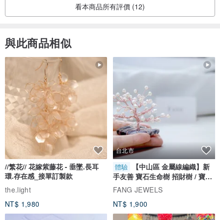
看本商品所有評價 (12)
與此商品相似
台北市
//繁花// 花嫁紫藤花 - 垂墜.長耳
【中山區 金屬線編織】新
體驗
環.存在感_接單訂製款
手友善 寶石生命樹 招財樹 / 寶石
自選
the.light
FANG JEWELS
NT$ 1,980
NT$ 1,900