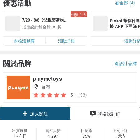
優惠活動
看全部 (4)
倒數 1 天
7/20 - 8/8【父親節禮物提
Pinkoi 幫你付
案】精選品牌全館 88 折
於 APP 下單滿 
指定設計館全館 88 折
運費 NT$ 100
前往活動頁
活動詳情
活動詳
關於品牌
逛設計品牌
playmetoys
台灣
5
(193)
加入關注
聯絡設計師
出貨速度
關注人數
回應率
上次上線
1～3 日
1 天內
1,297
75%