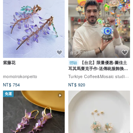
台北市
紫藤花
【台北】限量優惠-圖佳土
體驗
耳其馬賽克手作-送傳統服飾換裝
體驗
Turkiye Coffee&Mosaic studio土耳其咖啡與馬賽克燈工作坊
momoirokonpeito
NT$ 754
NT$ 920
免運