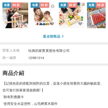
免運
88 折
免運
88 折
免運
88 折
免運
88 折
逛全部商品
營業人名稱
玩偶的家實業股份有限公司
統一編號
12981014
商品介紹
【記憶色彩的搭配與相對的位置，促進小朋友視覺與大腦的敏銳度。
也可進行扮家家酒遊戲喔! 】
˙附有對應圖卡
˙使用安全水染塗料，山毛櫸實木製作