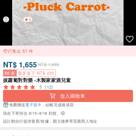
5
已售出 57 件
NT$ 1,655
NT$ 1,880
88 折
最多省下 NT$ 225
拔蘿蔔對對樂 -木製家家酒兒童
5
(12)
放入購物車
免費贈送
電子賀卡
，結帳完成後填寫
現在下單預估 8/15~8/18 到貨。
設計館自行提供發票/收據，開立後將寄至購買人地址