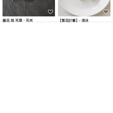
藤花 煌 耳環・耳夾
【繁花計畫】- 清冰
放入購物車
Dip art -nachugo-
紅花 hunghua
加入收藏
了解品牌
NT$ 2,125
NT$ 720
93 折
台北市
晶透紫藤花 垂墜樹脂/耳夾可
【療育時光】DIY製作2副
體驗
專屬UV膠乾燥花樹脂耳環 台北體
驗課程
KL珂蘿花設計
JYC.accessories