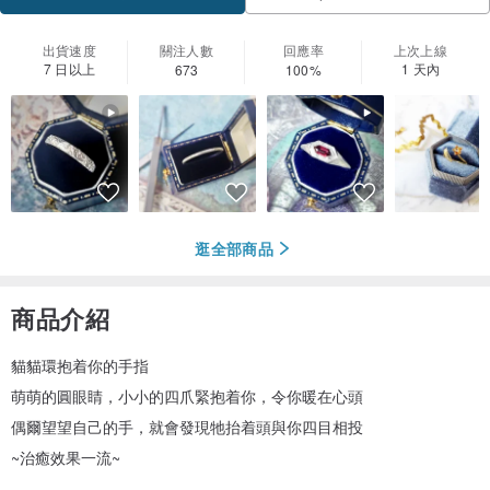
加入關注
出貨速度
關注人數
回應率
上次上線
7 日以上
1 天內
673
100%
逛全部商品
商品介紹
貓貓環抱着你的手指
萌萌的圓眼睛，小小的四爪緊抱着你，令你暖在心頭
偶爾望望自己的手，就會發現牠抬着頭與你四目相投
~治癒效果一流~