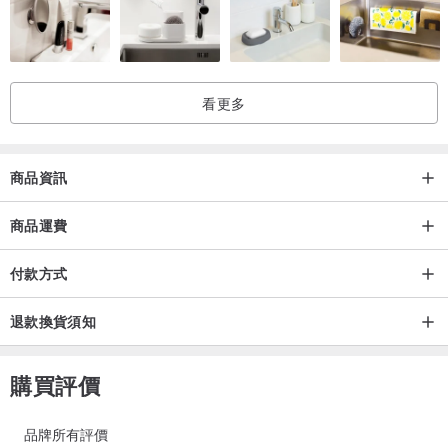
~ 保養方法 ~
。純銀飾品若沒有電鍍，會隨時間自然氧化，色澤會慢慢變暗
看更多
。純銀飾品最好盡量避免與空氣接觸，以減緩氧化，有助延長飾品壽
命
。避免配戴飾品時擦拭乳液或噴灑香水，以減緩飾品氧化
商品資訊
。避免配戴飾品去洗澡、浸溫泉或海灘暢泳，以減緩飾品氧化
。避免睡覺時配戴飾品，以減低飾品損耗
商品運費
。每次配戴後，請以絨布或眼鏡布輕拭乾淨表面
付款方式
。電鍍的銀飾品請用沒有藥水的抺銀布或眼鏡布輕輕擦拭，太大力擦
拭會有機會損耗電鍍層
退款換貨須知
。不配戴時，請放進飾物盒或密封袋保存，以減緩飾品氧化
。沒有電鍍的銀飾品如氧化了，可用有藥水的抺銀布輕輕擦拭，或用
購買評價
洗銀水浸泡再用清水沖洗抹乾，使表面恢復光澤
。電鍍了的銀飾品也有可能經長期使用或暴露在潮濕環境，使電鍍層
品牌所有評價
剝落氧化，需要翻新再電鍍，才能使表面恢復原來光澤