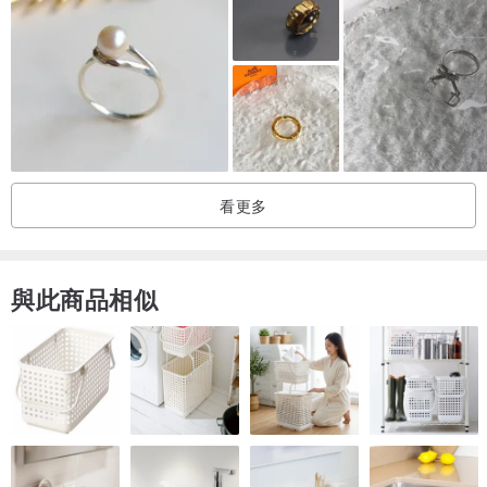
~ 戒指手吋 ~
若可以提供已知的戒指手吋(國際/美度/港度/英度)就最好了
提供所需戒圍的直俓/圓周(mm)都可以~
* 戒圍測量 : 請參考
blog.pinkoi.com/tw/lifestyle/2agucp...
開口戒指可以自行微調
不過若客人提供已知戒圍，小店可以預先幫客人調好尺寸才寄出
看更多
若要訂製特別大或小的手吋，詳情歡迎聯絡我們
與此商品相似
請注意
天然晶石每粒顏色和紋理略有不同
相片與實物難免會有色差
完美主義者敬請留意
歡迎訂製造全隻18K實金 - 白金/黃金/玫瑰金
詳情請聯絡我們