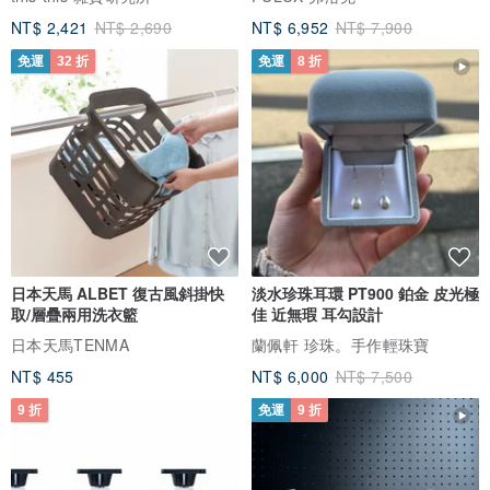
NT$ 2,421
NT$ 2,690
NT$ 6,952
NT$ 7,900
面交時會退回HKD35 運費
。包裝入盒事宜會由小店因應存貨安排，恕不另行通知
免運
32 折
免運
8 折
。如送禮之用，歡迎事前聯絡，可加錢改用禮盒
。訂購多件首飾時，如需每件貨品獨立入首飾盒包裝，敬請事前提出
。如需要加購首飾盒，歡迎聯絡
如有任何疑問，歡迎聯絡我們
日本天馬 ALBET 復古風斜掛快
淡水珍珠耳環 PT900 鉑金 皮光極
取/層疊兩用洗衣籃
佳 近無瑕 耳勾設計
日本天馬TENMA
蘭佩軒 珍珠。手作輕珠寶
NT$ 455
NT$ 6,000
NT$ 7,500
9 折
免運
9 折