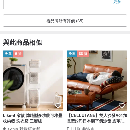
有你的支持我們才能創作更多好設計，歡迎再度訂購我們設計
更多
或訂造客製化首飾
。天然寶石/晶石/珍珠等，每顆顏色深淺和紋理都不盡相同，有些可能
會有小紋或小瑕疵，敬請留意
看品牌所有評價 (65)
。個別首飾穿戴時可能會勾到衣物，請務必小心
＊流程事宜
與此商品相似
。訂製商品製作時間，由落單日起計14至22個工作天，請耐心等候
免運
9 折
免運
88 折
。如有特定限期前要完成，請儘早提出，以便安排
。製作期間忽然轉為急單，只能儘量安排，不一定能趕及限期
＊交收運送包裝事宜
。首飾完成後，可以相約見面交收或速遞到付
。客人可以指定速遞公司，記得提供郵寄資料，小店會盡量配合，郵
費另計
。速遞或海外寄送，為節省運費和減低風險，訂購多件都會儘量以單
Like-it 窄款 隙縫型多功能可堆疊
【CELLUTANE】雙人沙發A01加
收納籃 洗衣籃 三層組
長型(2P)日本製平價沙發 皮革/燈
一盒包裝，敬請留意
芯絨
this-this 雜貨研究所
FULUX 弗洛克
。香港面交免運費，落單先選擇順豐送遞，再跟我們聯絡面交事宜，