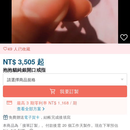
49 人已收藏
NT$ 3,505 起
抱抱貓純銀開口戒指
我要訂製
最高 3 期零利率 NT$ 1,168 / 期
查看全部方案
免費贈送
電子賀卡
，結帳完成後填寫
本商品為「接單訂製」。付款後需 20 個工作天製作。現在下單預估