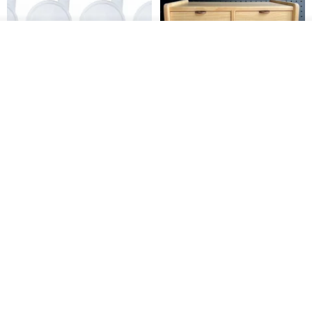
我要訂製
加入收藏
了解品牌
日本Like-it 可堆疊收納洗衣籃專
雙抽屜螢幕增高架(寬42CM) 收納
用 -滑滑便利輪 (專用輪)
書桌展示架 手工 客製化雷射雕刻
this-this 雜貨研究所
Pinocchio’s cabin
NT$ 234
NT$ 260
NT$ 3,026
NT$ 3,362
免運
68 折