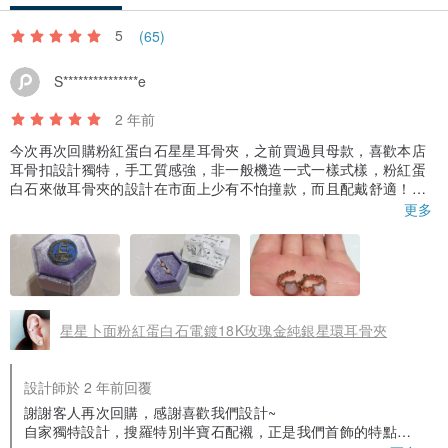
5
(65)
~ 運送方法 ~
S***************e
香港 :
~ 面交免運費 ~
順豐到付，需時約1~2天
2 年前
台灣、澳門、日本或其他地區 : 郵局寄貨，需時約3~22天，視乎個別
今次再次回購粉紅蛋白石星星耳骨夾，之前買過貝母款，喜歡本店
地區
耳骨扣設計獨特，手工質感強，非一般機造一式一樣式樣，粉紅蛋
白石來做耳骨夾的設計在市面上少有不怕撞款，而且配戴舒適！因
保險或各地關稅收費會再另行計算，由客人支付
為本身無耳洞及敏感皮膚，這對粉紅蛋白石星星耳骨夾平日穿一段
更多
如有需要，可補運費轉用指定速遞公司
時間都沒有過敏，會再回購！
~ 購買須知 ~
星星卜面粉紅蛋白石電鍍18K玫瑰金純銀星環耳骨夾
＊訂造尺寸、物料等事宜
。訂造戒指請提供手指圍或常戴戒指的內圈直徑，請以mm計算
設計師於 2 年前回覆
。若有指骨較大或其他情況，歡迎聯絡相約用戒指圈試手吋
謝謝客人再次回購，感謝喜歡我們設計~
。相中首飾可能受光線或電腦螢幕解析度不同等因素而有色差，敬請
自家獨特設計，搜羅特別半寶石配襯，正是我們首飾的特點💗
留意