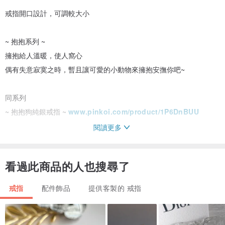
戒指開口設計，可調較大小
~ 抱抱系列 ~
擁抱給人溫暖，使人窩心
偶有失意寂寞之時，暫且讓可愛的小動物來擁抱安撫你吧~
同系列
~ 抱抱狗純銀戒指 ~
www.pinkoi.com/product/1P6DnBUU
閱讀更多
款號 : P-HR-C01
材質 : 925銀
看過此商品的人也搜尋了
闊度 : 約8.5mm
手吋 : 港度10~13 (~ 美度5~6.5 / ~J1/2~M / ~ 歐度49~52)
戒指
配件飾品
提供客製的 戒指
系列 : 抱抱系列
原創設計，香港製造