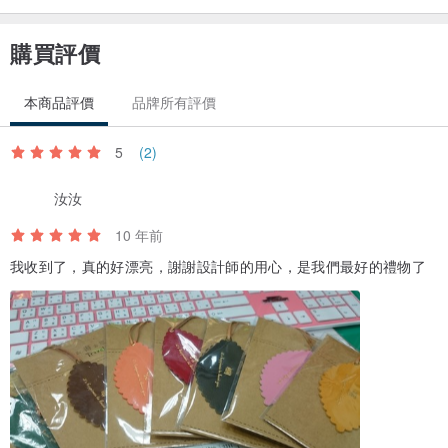
購買評價
本商品評價
品牌所有評價
5
(2)
/退換貨政策/
不接受特別訂製商品退換貨服務。
汝汝
旅人創藝網站所提供之買賣服務中『客製化服務商品』是依照消費者
10 年前
之需求進行客製設計製造之商品。
我收到了，真的好漂亮，謝謝設計師的用心，是我們最好的禮物了
每件產品均屬個人訂製，係非大量生產之商品，故本服務不提供網路
購物七天鑑賞期之服務。
購買前詳盡溝通，可省下退換貨所耗費的心力、金錢與時間，如果有
疑問請儘早向我們提出。
製造地：Taiwan