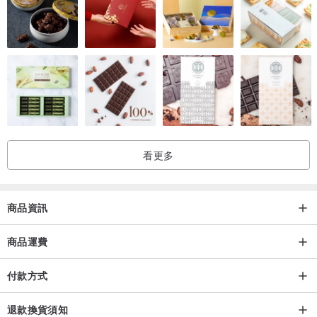
留下獨一無二的印記。
熱愛閱讀的旅人充份享受和體驗生活，
帶者它一同遊歷世界，記錄旅行，記錄生活吧！
更多選擇：
www.pinkoi.com/store/mestudio2013?t...
看更多
單片規格
尺寸：
葉片：5 x 9 cm (寬x高）
商品資訊
皮繩長度：約13cm
外包裝大小：11.5 x 15 cm
商品運費
材質：嚴選牛皮
付款方式
精緻包裝
退款換貨須知