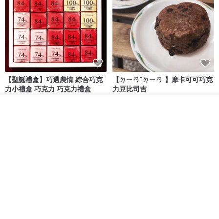
【聖誕禮盒】巧遇農情 綜合巧克
【ㄉㄧㄢˇㄉㄧㄢ 】摩卡可可巧克
力小禮盒 巧克力 巧克力禮盒
力豆比司吉
巧遇農情 CHOMEET CHOCOLATE
ㄉㄧㄢˇㄉㄧㄢ
看其他商品
NT$ 630
NT$ 360
了解品牌