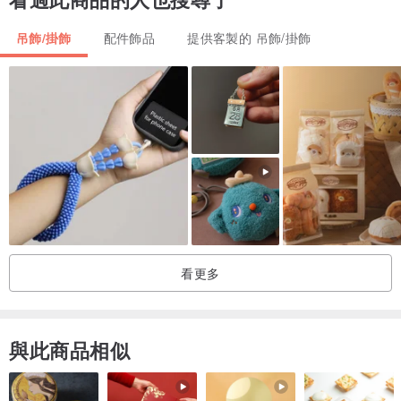
可加購客製圖案 ：
吊飾/掛飾
配件飾品
提供客製的 吊飾/掛飾
www.pinkoi.com/product/1vCPHBWJ?cat...
🍂 燙金效果
[ 旅 人 書 籤 ]
不同於一般的書籤，
看更多
刻意選擇皮革材質且營造復古做舊的風格，
象徵旅人的滄桑。
與此商品相似
皮革的質感會隨使用愈用愈有味道 ;
依個人使用習慣會逐漸在皮革展露不同的風貌，