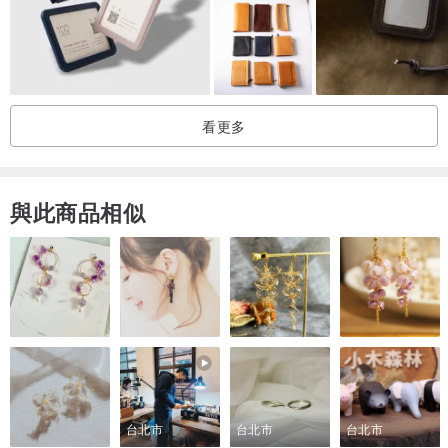
2.真皮皮革就好比人的皮膚，難免會有一些牛隻受傷的巴痕或自然紋
路，因此每張皮革都是獨一無二的！
3.顏色大多為手工染色，而未染色的皮革接近米色;兩者皆會因使用頻
率及習慣而加深色澤及痕跡，就像是每一位使用者的生活記錄與創
看更多
作。
4.請保持乾燥，並且經常使用！讓您手中的油質滋養每一件作品，並
形成天然的保護膜，收納時避免擠壓變形。
與此商品相似
5.淺層髒污可用乾淨棉布輕擦拭，深層油漬就不易去除;需等時間來讓
他變得不明顯，所以請小心使用！並且抱持輕鬆的態度去面對～
台北市
台北市
台北市