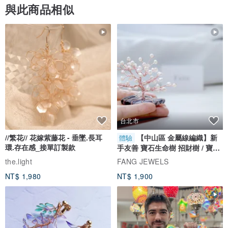
與此商品相似
台北市
//繁花// 花嫁紫藤花 - 垂墜.長耳
【中山區 金屬線編織】新
體驗
環.存在感_接單訂製款
手友善 寶石生命樹 招財樹 / 寶石
自選
the.light
FANG JEWELS
NT$ 1,980
NT$ 1,900