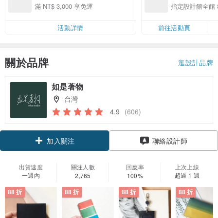
案】精選品牌全館 
滿 NT$ 3,000 享免運
指定設計館全館 8
活動詳情
前往活動頁
關於品牌
逛設計品牌
如是著物
台灣
4.9
(606)
領優惠券
聯絡設計師
加入關注
出貨速度
關注人數
回應率
上次上線
一週內
超過 1 週
2,765
100%
88 折
88 折
88 折
88 折