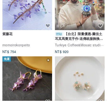
台北市
紫藤花
【台北】限量優惠-圖佳土
體驗
耳其馬賽克手作-送傳統服飾換裝
體驗
Turkiye Coffee&Mosaic studio土耳其咖啡與馬賽克燈工作坊
momoirokonpeito
NT$ 754
NT$ 920
免運