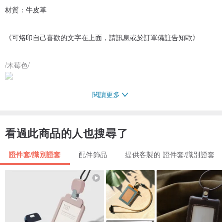
材質：牛皮革
《可烙印自己喜歡的文字在上面，請訊息或於訂單備註告知歐》
/木莓色/
閱讀更多
/灰藍/
看過此商品的人也搜尋了
/原皮/
證件套/識別證套
配件飾品
提供客製的 證件套/識別證套
/綠青/
S.R.say提醒您：
1.所有作品皆使用真皮皮革/手工縫製/台灣製造。