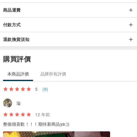
小圓：直徑3cm
商品運費
▲透明貼紙( 不用剪，可以直接撕下來使用 )
付款方式
☁little choom：
退款換貨須知
以插畫為主的品牌，喜歡什麼畫什麼，想到什麼畫什麼，
喜歡隨筆畫，所以很多圖稿都是畫在筆記本、廣告宣傳單的背面(?)
購買評價
老師上課的講義、順手捻來的一張紙上面....無拘無束，希望就這樣，
簡簡單單的最好。
本商品評價
品牌所有評價
產地/製造方式
5
(9)
▲Design by little choom / made by roughand
璇
12 年前
整個很喜歡！！！期待新商品ya:))