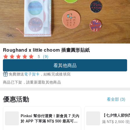
Roughand x little choom 插畫圓形貼紙
5
(9)
看其他商品
免費贈送
電子賀卡
，結帳完成後填寫
商品已下架，請重新選取其他商品
優惠活動
看全部 (3)
【七夕情人節快閃】8
Pinkoi 幫你付運費！新會員 7 天內
用 APP 購買任一
於 APP 下單滿 NT$ 500 最高可折
滿 NT$ 2,500 現
00 現折 NT$100
運費 NT$ 100