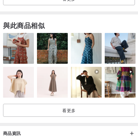
▲手工車縫包裝
與此商品相似
看更多
▲尺寸/
商品資訊
大圓：直徑4cm