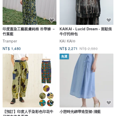
印度蓋染工藝親膚純棉 吊帶褲 －
KAIKAI - Lucid Dream - 斑駁痕
竹葉藍
牛仔托特包
Tramper
KAI KAI®
NT$ 1,480
NT$ 2,271
NT$ 2,580
免運
【預訂】印度人手染彩色印花牛
小憩時光綁帶造型裙-淺藍