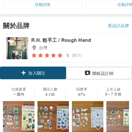
活動詳情
活動詳
關於品牌
逛設計品牌
R.H. 粗手工 / Rough Hand
台灣
5
(871)
加入關注
聯絡設計師
出貨速度
關注人數
回應率
上次上線
一週內
3～7 天前
4,130
67%