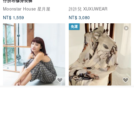
仔拼布修身長褲
Moonstar House 星月屋
許許兒 XUXUWEAR
NT$ 1,559
NT$ 3,080
免運
印度蓋染工藝純棉 吊帶褲 連身褲
暈染印花白洋裝 外罩衫 復古洋裝
- 雪花灰
看其他商品
了解品牌
Tramper
Noir by Phoenix
NT$ 1,480
NT$ 1,480