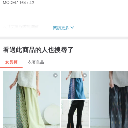
MODEL' 164 / 42
尺寸丈量誤差範圍值
閱讀更多
±1公分為正常範圍-
看過此商品的人也搜尋了
| 棉
| 腰圍64｜大腿寬28｜褲管寬13｜全長105｜cm
女長褲
衣著良品
單位:cm-
VINTAGE COLLECTION以早期古董老品為特色，不適合或無法接受
者，請勿下標-
意猶未盡了嗎?! 很好，接下來請帶著閣下的 ˙ 美感，細膩咀嚼A