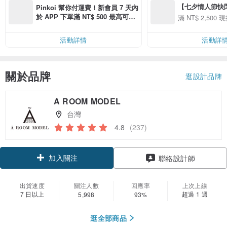
【七夕情人節快閃】8
Pinkoi 幫你付運費！新會員 7 天內
用 APP 購買任一
於 APP 下單滿 NT$ 500 最高可折
滿 NT$ 2,500 現
00 現折 NT$100
運費 NT$ 100
活動詳情
活動詳
關於品牌
逛設計品牌
A ROOM MODEL
台灣
4.8
(237)
加入關注
聯絡設計師
出貨速度
關注人數
回應率
上次上線
7 日以上
超過 1 週
5,998
93%
逛全部商品