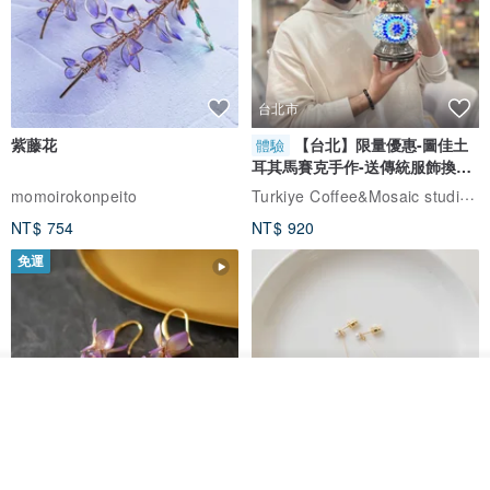
台北市
紫藤花
【台北】限量優惠-圖佳土
體驗
耳其馬賽克手作-送傳統服飾換裝
體驗
Turkiye Coffee&Mosaic studio土耳其咖啡與馬賽克燈工作坊
momoirokonpeito
NT$ 754
NT$ 920
免運
看其他商品
了解品牌