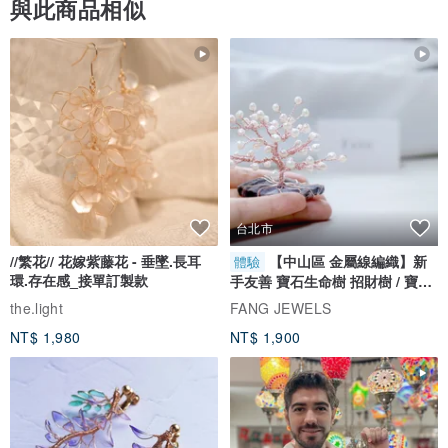
與此商品相似
台北市
//繁花// 花嫁紫藤花 - 垂墜.長耳
【中山區 金屬線編織】新
體驗
環.存在感_接單訂製款
手友善 寶石生命樹 招財樹 / 寶石
自選
the.light
FANG JEWELS
NT$ 1,980
NT$ 1,900