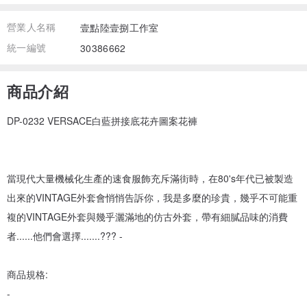
營業人名稱
壹點陸壹捌工作室
統一編號
30386662
商品介紹
DP-0232 VERSACE白藍拼接底花卉圖案花褲
當現代大量機械化生產的速食服飾充斥滿街時，在80's年代已被製造
出來的VINTAGE外套會悄悄告訴你，我是多麼的珍貴，幾乎不可能重
複的VINTAGE外套與幾乎灑滿地的仿古外套，帶有細膩品味的消費
者......他們會選擇.......??? -
商品規格:
-