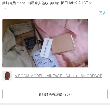
終於送到macau由屋企人簽收 美物如新 THANK A LOT<3
(p.s 如果有一個包裹的大袋子或包裹物包裝好,就會更完美
更多
因為只靠紙箱,如果下雨或運送不好,裡面美物會弄髒 是小小意見R;)
)
A ROOM MODEL - VINTAGE，CJ-2319 Mc GREGOR咖啡色外套 復古著下北澤
看品牌所有評價 (237)