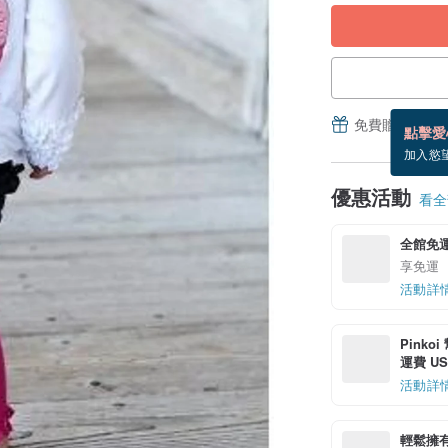
免費贈送電子
點擊愛
加入慾
優惠活動
看全部
全館免
享免運
活動詳
Pinko
運費 US$
活動詳
輕鬆擁