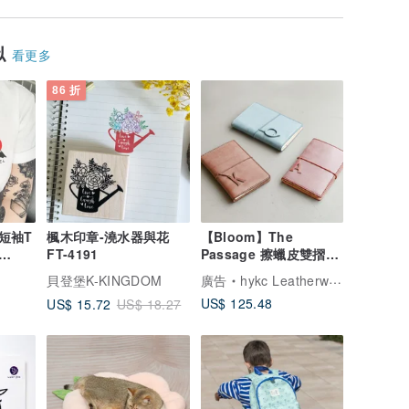
似
看更多
86 折
 短袖T
楓木印章-澆水器與花
【Bloom】The
FT-4191
Passage 擦蠟皮雙摺護
 插畫
照套, 紀錄旅途的色澤變
貝登堡K-KINGDOM
廣告
hykc Leatherware
幻
US$ 125.48
US$ 15.72
US$ 18.27