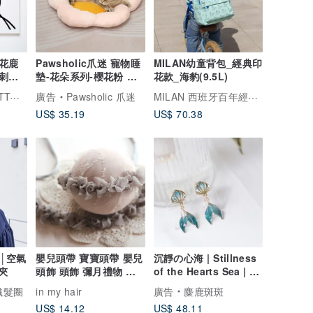
花鹿
Pawsholic爪迷 寵物睡
MILAN幼童背包_經典印
刺青
墊-花朵系列-櫻花粉 寵
花款_海豹(9.5L)
防敏
物睡墊 寵物睡窩
╰ LAZY DUO TATTOO ╮
MILAN 西班牙百年經典文具
廣告
Pawsholic 爪迷
US$ 35.19
US$ 70.38
典│空氣
嬰兒頭帶 寶寶頭帶 嬰兒
沉靜の心海 | Stillness
夾
頭飾 頭飾 彌月禮物 彌
of the Hearts Sea | 夾
月頭飾 百日宴頭飾
式耳環
手織髮圈
in my hair
廣告
麋鹿斑斑
US$ 14.12
US$ 48.11