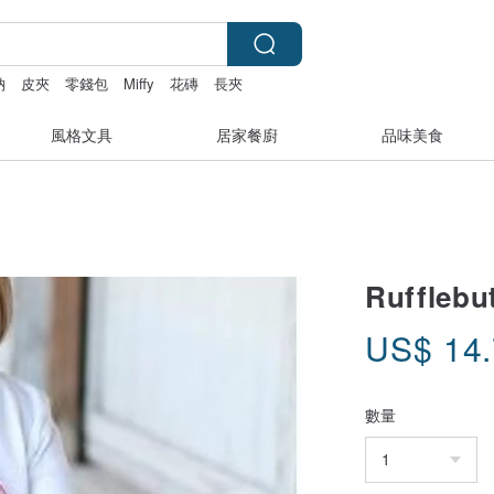
納
皮夾
零錢包
Miffy
花磚
長夾
風格文具
居家餐廚
品味美食
Ruffle
US$
14
數量