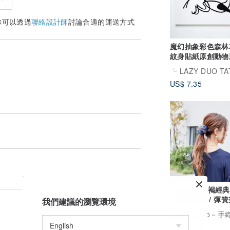
你可以透過
聯絡設計師
討論合適的運送方式
魔幻抽象彩色森林
紋身貼紙原創動物
設計飾物持久防水
US$ 7.35
Azzurro 藍褐經
感編織髮夾 / 彈簧
我們建議的瀏覽環境
廣告
chiko－
US$ 35.96