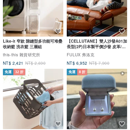
Like-it 窄款 隙縫型多功能可堆疊
【CELLUTANE】雙人沙發A01加
收納籃 洗衣籃 三層組
長型(2P)日本製平價沙發 皮革/燈
芯絨
this-this 雜貨研究所
FULUX 弗洛克
NT$ 2,421
NT$ 2,690
NT$ 6,952
NT$ 7,900
免運
32 折
免運
8 折