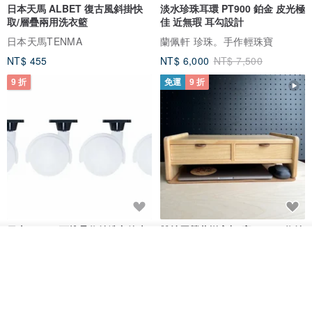
日本天馬 ALBET 復古風斜掛快
淡水珍珠耳環 PT900 鉑金 皮光極
取/層疊兩用洗衣籃
佳 近無瑕 耳勾設計
日本天馬TENMA
蘭佩軒 珍珠。手作輕珠寶
NT$ 455
NT$ 6,000
NT$ 7,500
9 折
免運
9 折
日本Like-it 可堆疊收納洗衣籃專
雙抽屜螢幕增高架(寬42CM) 收納
用 -滑滑便利輪 (專用輪)
書桌展示架 手工 客製化雷射雕刻
我要排隊
加入收藏
了解品牌
this-this 雜貨研究所
Pinocchio’s cabin
NT$ 234
NT$ 260
NT$ 3,026
NT$ 3,362
免運
68 折