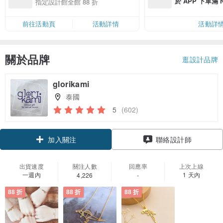
於 APP 下單滿 
指定設計館全館 88 折
運費 NT$ 100
前往活動頁
活動詳情
活動詳
關於品牌
逛設計品牌
glorikami
泰國
5
(602)
領優惠券
聯絡設計師
加入關注
出貨速度
關注人數
回應率
上次上線
一週內
1 天內
4,226
-
88 折
88 折
88 折