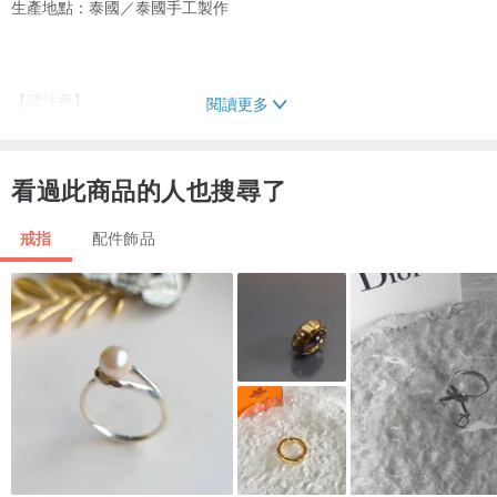
生產地點：泰國／泰國手工製作
【請注意】
閱讀更多
glorikami 為泰國設計師品牌
本商品敘述由 Pinkoi 協助翻譯，商品會直接由泰國設計師為您親自寄
看過此商品的人也搜尋了
出哦！
戒指
配件飾品