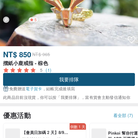
5
NT$ 850
NT$ 965
摺紙小鹿戒指 - 棕色
5
(1)
我要排隊
免費贈送
電子賀卡
，結帳完成後填寫
此商品目前沒現貨，你可以按「我要排隊」，當有貨會主動發信通知你
優惠活動
看全部 (7)
倒數 1 天
【會員日加碼 2 天】8/9-
Pinkoi 幫你付
8/10 精選設計限定 88 折