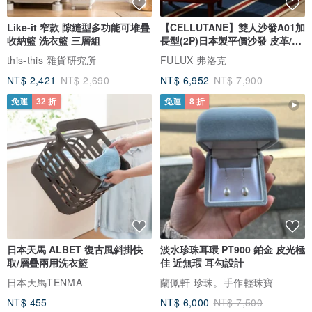
Like-it 窄款 隙縫型多功能可堆疊
【CELLUTANE】雙人沙發A01加
收納籃 洗衣籃 三層組
長型(2P)日本製平價沙發 皮革/燈
芯絨
this-this 雜貨研究所
FULUX 弗洛克
NT$ 2,421
NT$ 2,690
NT$ 6,952
NT$ 7,900
免運
32 折
免運
8 折
日本天馬 ALBET 復古風斜掛快
淡水珍珠耳環 PT900 鉑金 皮光極
取/層疊兩用洗衣籃
佳 近無瑕 耳勾設計
日本天馬TENMA
蘭佩軒 珍珠。手作輕珠寶
NT$ 455
NT$ 6,000
NT$ 7,500