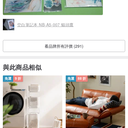
空白筆記本 NB-A5-007 貓頭鷹
看品牌所有評價 (291)
與此商品相似
免運
9 折
免運
88 折