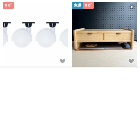
9 折
免運
9 折
日本Like-it 可堆疊收納洗衣籃專
雙抽屜螢幕增高架(寬42CM) 收納
用 -滑滑便利輪 (專用輪)
書桌展示架 手工 客製化雷射雕刻
我要排隊
了解品牌
this-this 雜貨研究所
Pinocchio’s cabin
NT$ 234
NT$ 260
NT$ 3,026
NT$ 3,362
免運
68 折