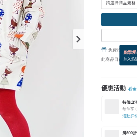
免費贈送電子
點擊愛
此商品目前沒現貨
加入慾
優惠活動
看全部
特價出
每件享 3
活動詳
滿500