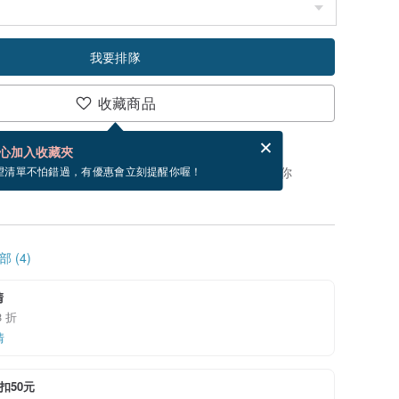
我要排隊
收藏商品
賀卡，結帳完成後填寫
電子賀卡是什麼？
心加入收藏夾
，你可以按「我要排隊」，當有貨會主動發信通知你
望清單不怕錯過，有優惠會立刻提醒你喔！
 (4)
清
 折
情
折扣50元