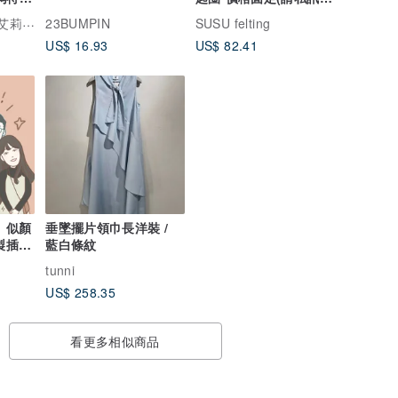
供照片)
寶妮親子鞋
23BUMPIN
SUSU felting
US$ 16.93
US$ 82.41
】似顏
垂墜擺片領巾長洋裝 /
藍白條紋
製插畫
tunni
US$ 258.35
看更多相似商品