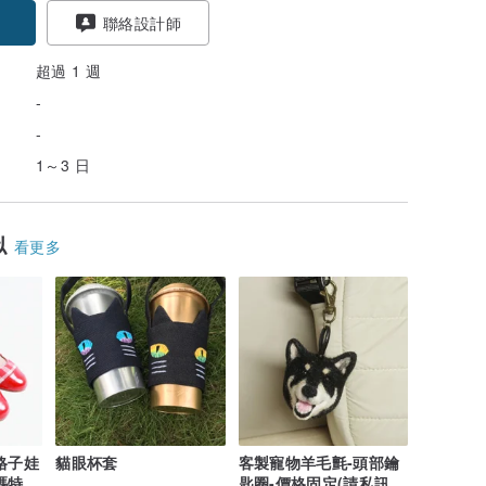
聯絡設計師
超過 1 週
-
-
1～3 日
似
看更多
格子娃
貓眼杯套
客製寵物羊毛氈-頭部鑰
碼特
匙圈-價格固定(請私訊提