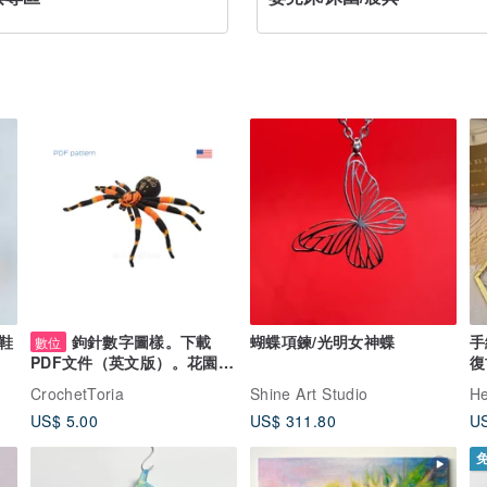
鞋
鉤針數字圖樣。下載
蝴蝶項鍊/光明女神蝶
手
數位
復
PDF文件（英文版）。花園蜘
蛛。
CrochetToria
Shine Art Studio
H
US$ 5.00
US$ 311.80
US