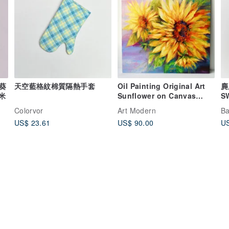
葵
天空藍格紋棉質隔熱手套
Oil Painting Original Art
麂
厘米
Sunflower on Canvas
S
panel 30x30 cm
古
Colorvor
Art Modern
Ba
US$ 23.61
US$ 90.00
US