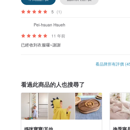
5
(1)
Pei-hsuan Hsueh
11 年前
已經收到衣服囉~謝謝
看品牌所有評價 (45
看過此商品的人也搜尋了
媽咪寶寶/其他
換季寢