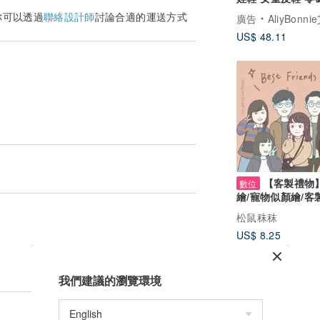
價-紅白格
你可以透過
聯絡設計師
討論合適的運送方式
廣告
AliyBonnie艾莉
US$ 48.11
【客製禮物
數位
繪/寵物似顏繪/客
| 提供電子檔
松鼠秣秣
US$ 8.25
我們建議的瀏覽環境