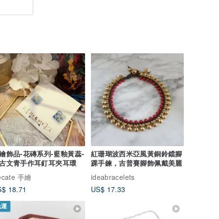
繪飾品-花磚系列-藍釉黃蕊-
紅珊瑚波西米亞風黃銅鈴鐺腳
古文青手作耳釘耳夾耳環
踝手鍊，吉普賽腳飾佩戴美麗
ecate 手繪
ideabracelets
$ 18.71
US$ 17.33
免運