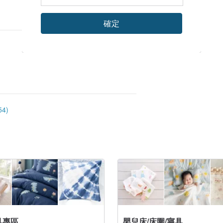
確定
4)
具專區
嬰兒床/床圍/寢具