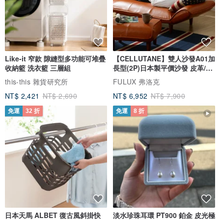
Like-it 窄款 隙縫型多功能可堆疊
【CELLUTANE】雙人沙發A01加
收納籃 洗衣籃 三層組
長型(2P)日本製平價沙發 皮革/燈
芯絨
this-this 雜貨研究所
FULUX 弗洛克
NT$ 2,421
NT$ 2,690
NT$ 6,952
NT$ 7,900
免運
32 折
免運
8 折
日本天馬 ALBET 復古風斜掛快
淡水珍珠耳環 PT900 鉑金 皮光極