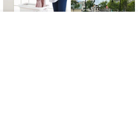
我要排隊
了解品牌
日本squ+ SUN&WASSER可層疊
工業風_植物雙層展示層架/塊根/
置物洗衣籃-2入-多色可選
多肉植物/鐵網**歡迎客製**
日本squ+
銳龍工藝設計
NT$ 1,898
NT$ 2,790
NT$ 18,800
免運