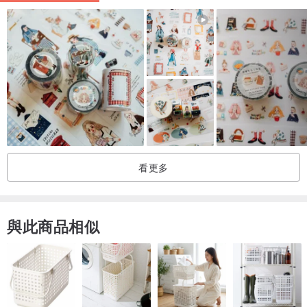
Dailylike團隊相信用心可以感動每個人,我們的產品從圖案創作到成品,
都經過層層把關,透過認真的態度,創作出幸福的作品,讓每個人可以輕
鬆愉快的享受美麗的設計小物。
Dailylike希望大家都可以透過我們的設計,享受美日好生活,喜愛每一天,
我們一起幸福唷:)
產地/製造方式
中國
看更多
與此商品相似