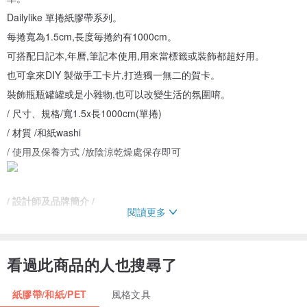
Dailylike 單捲紙膠帶系列。
每捲寬為1.5cm,長度毎捲約有1000cm。
可搭配日記本,年曆,筆記本使用,用來當標籤或裝飾都超好用。
也可拿來DIY 製做手工卡片,打造獨一無二的賀卡。
裝飾瓶瓶罐罐或是小雜物,也可以改變生活的氛圍唷。
/ 尺寸、規格/寬1.5x長1000cm(單捲)
/ 材質 /和紙washi
/ 使用及保養方式 /放陰涼乾燥處保存即可
/ 設計師及品牌簡介 /
閱讀更多
Dailylike 成立於2010年,是一個以DIY材料為主的韓國設計品牌。
每款布膠帶圖案都來自於團隊布料設計師原創創作,韓國當地優良布廠
生產。
看過此商品的人也搜尋了
和紙膠帶的圖案也別於其他品牌,充滿濃濃Dailylike美好生活的創作概
紙膠帶/和紙/PET
風格文具
念。