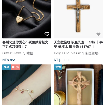
客製化迷你愛心不銹鋼鎖骨刻文
天主教聖物 以色列進口 耶穌 十字
字姓名項鍊N117
架 橄欖木 壁掛飾 161707-1
Holy Land blessing 來自聖地的祝福
Giftest Jewelry 禮悟
NT$ 951
NT$ 3,000
免運
88 折
免運