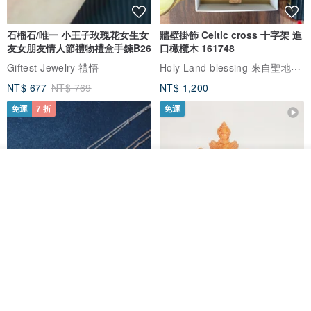
石榴石/唯一 小王子玫瑰花女生女
牆壁掛飾 Celtic cross 十字架 進
友女朋友情人節禮物禮盒手鍊B26
口橄欖木 161748
Holy Land blessing 來自聖地的祝福
Giftest Jewelry 禮悟
NT$ 677
NT$ 769
NT$ 1,200
免運
7 折
免運
看其他商品
了解品牌
L'amour 星星珍珠手鏈 (白金色)
耶穌受難像木製十字架 24 公分
高，雕刻木製十字架，耶穌受難
像天主教十字架
ARLOS
AndyCarver
NT$ 4,641
NT$ 6,630
NT$ 1,560