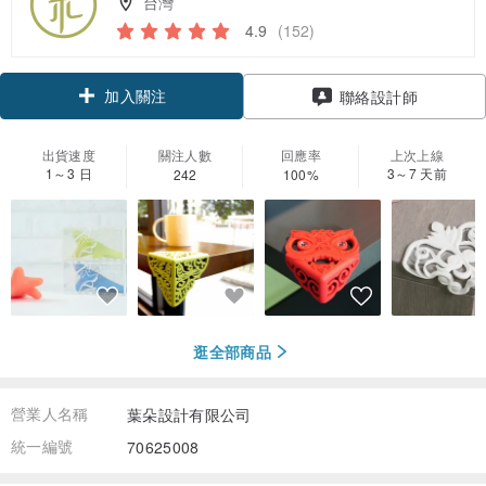
台灣
4.9
(152)
加入關注
聯絡設計師
出貨速度
關注人數
回應率
上次上線
1～3 日
3～7 天前
242
100%
逛全部商品
營業人名稱
葉朵設計有限公司
統一編號
70625008