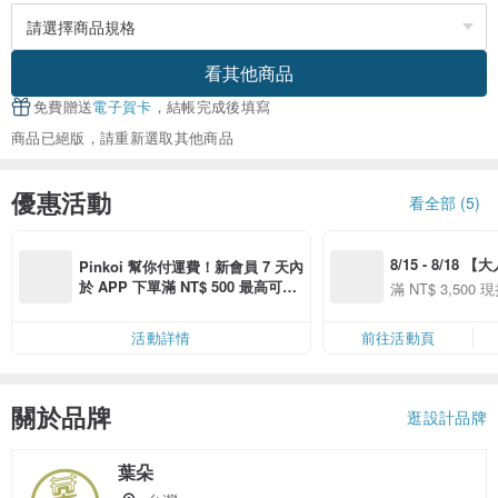
看其他商品
免費贈送
電子賀卡
，結帳完成後填寫
商品已絕版，請重新選取其他商品
優惠活動
看全部 (5)
8/15 - 8/18 
Pinkoi 幫你付運費！新會員 7 天內
季】滿 NT$3500
於 APP 下單滿 NT$ 500 最高可折
滿 NT$ 3,500 現
50
運費 NT$ 100
50
活動詳情
前往活動頁
關於品牌
逛設計品牌
葉朵