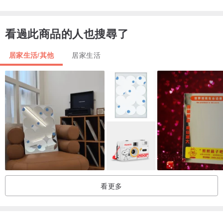
【產品資訊】
看過此商品的人也搜尋了
顏色: 綠+橘 / 藍紫+粉紅
材質: 半透明SBC
居家生活/其他
居家生活
產品規格: 280mm
183mm
12.5mm (1 piece)
數量: 一組二入，附透明包裝盒
產地: 台灣
看更多