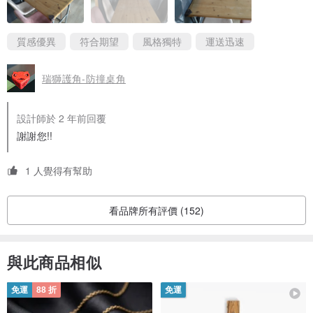
質感優異
符合期望
風格獨特
運送迅速
瑞獅護角-防撞桌角
設計師於 2 年前回覆
謝謝您!!
1 人覺得有幫助
看品牌所有評價 (152)
與此商品相似
免運
88 折
免運