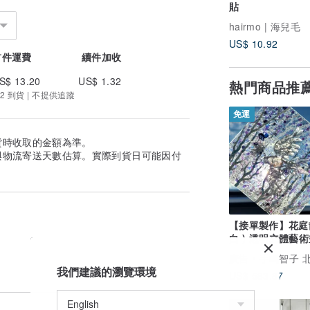
貼
hairmo | 海兒毛
US$ 10.92
首件運費
續件加收
S$ 13.20
US$ 1.32
熱門商品推
2 到貨 | 不提供追蹤
免運
貨時收取的金額為準。
與物流寄送天數估算。實際到貨日可能因付
【接單製作】花庭散
白 ) 透明立體藝術
繪居家裝飾
廣告
手嶋智子 北海道彩
我們建議的瀏覽環境
US$ 583.87