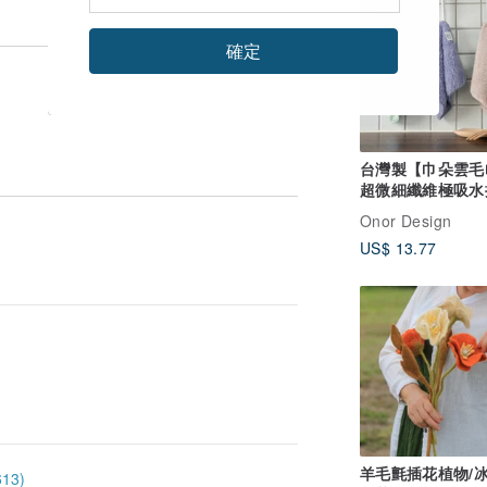
確定
台灣製【巾朵雲毛
超微細纖維極吸水
擦手巾-3件組
Onor Design
US$ 13.77
羊毛氈插花植物/
13)