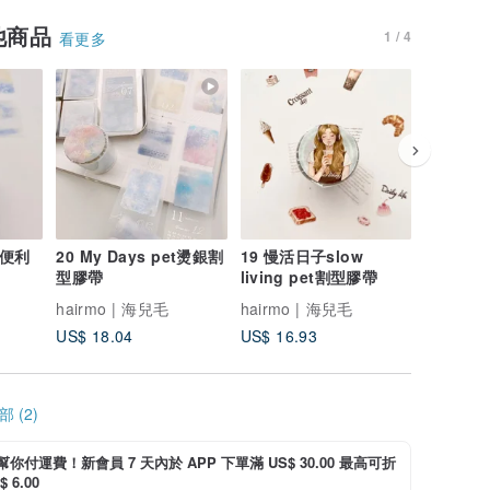
他商品
1 / 4
看更多
式便利
20 My Days pet燙銀割
19 慢活日子slow
20 手帳
型膠帶
living pet割型膠帶
hairmo | 海兒毛
hairmo | 海兒毛
hairmo
US$ 18.04
US$ 16.93
US$ 3.3
 (2)
i 幫你付運費！新會員 7 天內於 APP 下單滿 US$ 30.00 最高可折
 6.00