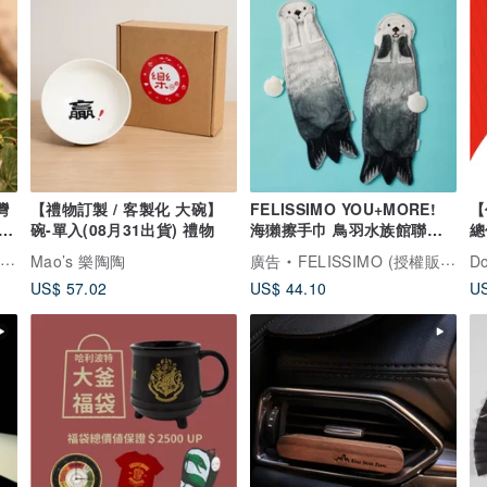
灣
【禮物訂製 / 客製化 大碗】
FELISSIMO YOU+MORE!
【
碗-單入(08月31出貨) 禮物
海獺擦手巾 鳥羽水族館聯名
總
療癒居家小物
林
Mao’s 樂陶陶
廣告
FELISSIMO (授權販售) Pinkoi 品牌形象館
D
US$ 57.02
US$ 44.10
US