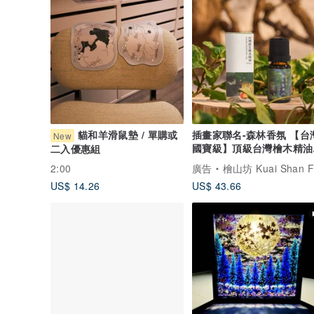
貓和羊滑鼠墊 / 單購或
插畫家聯名-森林香氛 【台
New
國寶級】頂級台灣檜木精油
二入優惠組
10ml/ 擴香
2:00
廣告
檜山坊 Kuai Shan Fang︱台灣檜木香氛領導品牌，療癒森
US$ 14.26
US$ 43.66