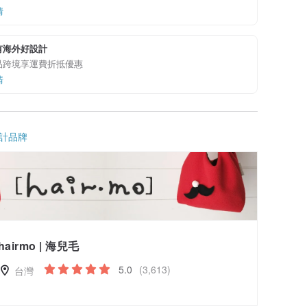
情
有海外好設計
品跨境享運費折抵優惠
情
計品牌
hairmo | 海兒毛
5.0
(3,613)
台灣