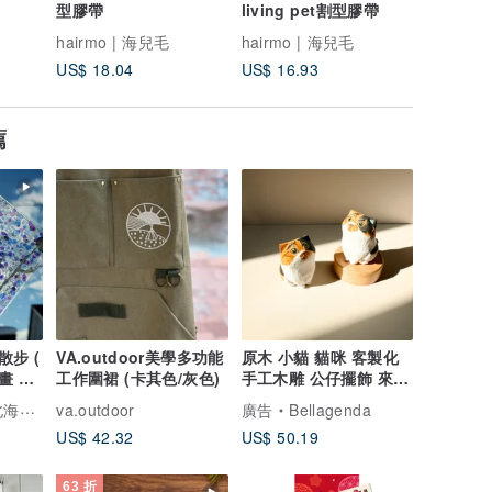
型膠帶
living pet割型膠帶
hairmo | 海兒毛
hairmo | 海兒毛
hairmo
US$ 18.04
US$ 16.93
US$ 3.3
薦
步 (
VA.outdoor美學多功能
原木 小貓 貓咪 客製化
畫 影
工作圍裙 (卡其色/灰色)
手工木雕 公仔擺飾 來圖
訂製 底座刻名
虹畫家
va.outdoor
廣告
Bellagenda
US$ 42.32
US$ 50.19
63 折