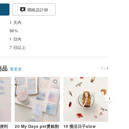
聯絡設計師
1 天內
96%
1 日內
7 日以上
商品
1 / 4
看更多
式便利
20 My Days pet燙銀割
19 慢活日子slow
20 手帳