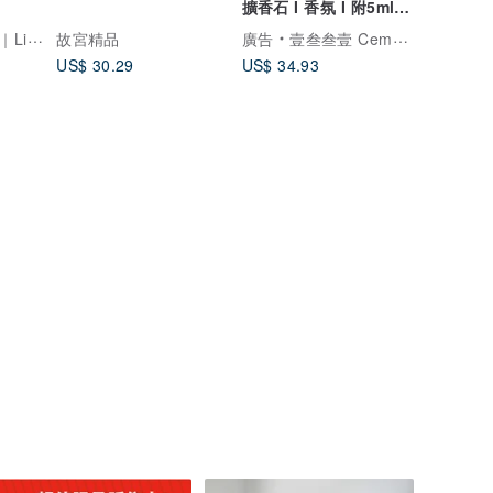
擴香石 I 香氛 I 附5ml精
油－馬年開運小物
atter
故宮精品
廣告
壹叁叁壹 Cementer No.1331
US$ 30.29
US$ 34.93