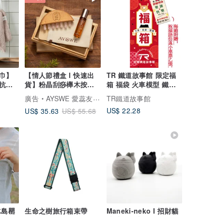
巾】
【情人節禮盒 l 快速出
TR 鐵道故事館 限定福
抗菌
貨】粉晶刮痧櫸木按摩
箱 福袋 火車模型 鐵道
梳 & 舒緩滾珠精油禮
文創 台灣 旅遊 懷舊
廣告
AYSWE 愛蕊友肌 - 敏弱肌的純淨保養
TR鐵道故事館
US$ 22.28
US$ 35.63
US$ 55.68
冰島罌
生命之樹旅行箱束帶
Maneki-neko I 招財貓