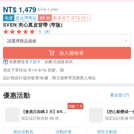
NT$ 1,479
NT$ 1,680
免運
從台灣寄出
88 折
最多省下 NT$ 201
SVEN 夾心真皮背帶 (窄版)
5
(8)
放入購物車
免費贈送
電子賀卡
，結帳完成後填寫
現在下單預估 8/13~8/16 到貨。
設計館自行提供發票/收據，開立後將寄至購買人地址
優惠活動
看全部 (7)
倒數 1 天
【會員日加碼 2 天】8/9-
【把心動變成一份禮物
8/10 精選設計限定 88 折
精選品牌全館滿 NT
指定設計館全館 88 折
指定設計館滿 NT$
前往活動頁
活動詳情
前往活動頁