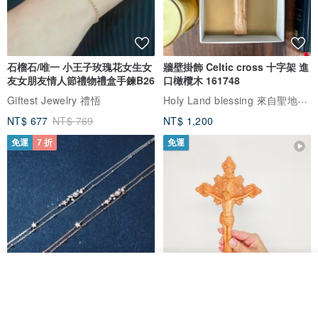
石榴石/唯一 小王子玫瑰花女生女
牆壁掛飾 Celtic cross 十字架 進
友女朋友情人節禮物禮盒手鍊B26
口橄欖木 161748
Holy Land blessing 來自聖地的祝福
Giftest Jewelry 禮悟
NT$ 677
NT$ 769
NT$ 1,200
免運
7 折
免運
放入購物車
加入收藏
了解品牌
L'amour 星星珍珠手鏈 (白金色)
耶穌受難像木製十字架 24 公分
高，雕刻木製十字架，耶穌受難