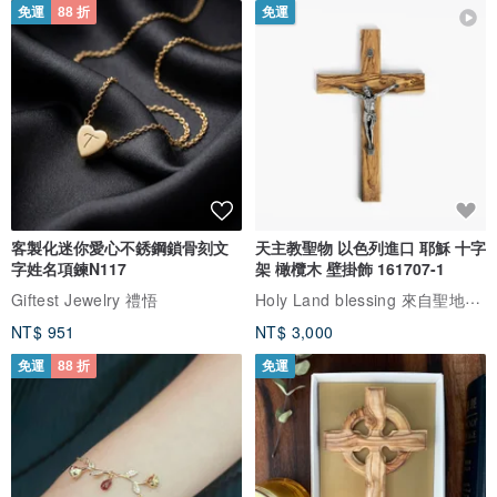
免運
88 折
免運
客製化迷你愛心不銹鋼鎖骨刻文
天主教聖物 以色列進口 耶穌 十字
字姓名項鍊N117
架 橄欖木 壁掛飾 161707-1
Holy Land blessing 來自聖地的祝福
Giftest Jewelry 禮悟
NT$ 951
NT$ 3,000
免運
88 折
免運