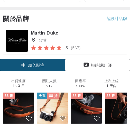
關於品牌
逛設計品牌
Martin Duke
台灣
5
(567)
領優惠券
聯絡設計師
加入關注
出貨速度
關注人數
回應率
上次上線
1～3 日
1 天內
917
100%
88 折
免運
88 折
88 折
88 折