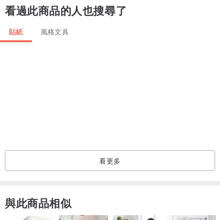
看過此商品的人也搜尋了
▲△ 為了防止包裝浪費，節省地球資源，請大家一次盡量購買3張以
貼紙
風格文具
上的貼紙，一起保護地球，我們提供的包裝夾鏈袋也可以重複利用喔!
貼紙因款式眾多，如需要看更多的朋友也歡迎到我們粉絲頁的相簿挖
寶喔 : ) ▲△
弄成手環 !!
/ 使用及保養方式 /
看更多
使用方法就跟小時候貼紋身貼紙ㄧ樣，
把透明片拿掉後
，蓋在皮膚
上，用水敷上等一下輕輕撕掉就可以囉。 大約可以維持5天，不過畢
與此商品相似
竟是貼紙，洗澡時不要去搓到啦!