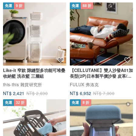
免運
9 折
免運
88 折
Like-it 窄款 隙縫型多功能可堆疊
【CELLUTANE】雙人沙發A01加
收納籃 洗衣籃 三層組
長型(2P)日本製平價沙發 皮革/燈
芯絨
this-this 雜貨研究所
FULUX 弗洛克
NT$ 2,421
NT$ 2,690
NT$ 6,952
NT$ 7,900
免運
32 折
免運
8 折