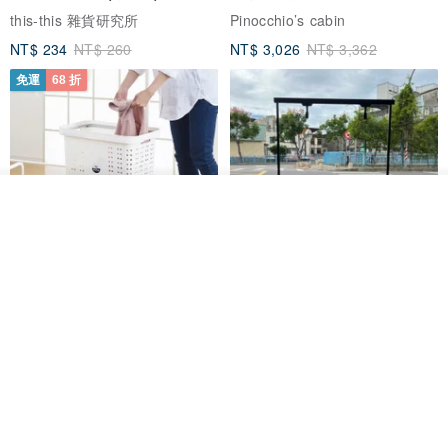
this-this 雜貨研究所
Pinocchio’s cabin
NT$ 234
NT$ 260
NT$ 3,026
NT$ 3,362
免運
68 折
看其他商品
了解品牌
日本squ+ SUN&WASSER可層疊
工業風_植物雙層展示層架/塊根/
置物洗衣籃-2入-多色可選
多肉植物/鐵網**歡迎客製**
日本squ+
銳龍工藝設計
NT$ 1,898
NT$ 2,790
NT$ 18,800
免運