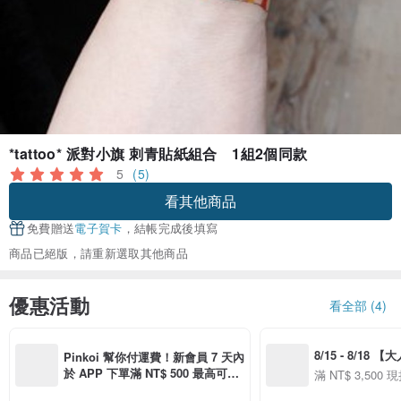
*tattoo* 派對小旗 刺青貼紙組合 1組2個同款
5
(5)
看其他商品
免費贈送
電子賀卡
，結帳完成後填寫
商品已絕版，請重新選取其他商品
優惠活動
看全部 (4)
8/15 - 8/18 
Pinkoi 幫你付運費！新會員 7 天內
季】滿 NT$3500
於 APP 下單滿 NT$ 500 最高可折
滿 NT$ 3,500 現
50
運費 NT$ 100
50