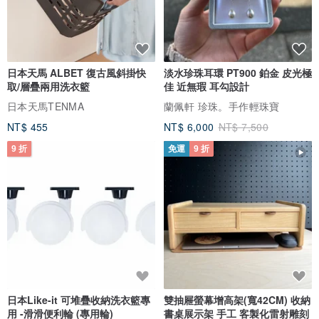
日本天馬 ALBET 復古風斜掛快
淡水珍珠耳環 PT900 鉑金 皮光極
取/層疊兩用洗衣籃
佳 近無瑕 耳勾設計
日本天馬TENMA
蘭佩軒 珍珠。手作輕珠寶
NT$ 455
NT$ 6,000
NT$ 7,500
9 折
免運
9 折
日本Like-it 可堆疊收納洗衣籃專
雙抽屜螢幕增高架(寬42CM) 收納
用 -滑滑便利輪 (專用輪)
書桌展示架 手工 客製化雷射雕刻