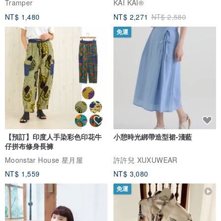
Tramper
KAI KAI®
NT$ 1,480
NT$ 2,271
NT$ 2,580
免運
【預訂】印度人手染彩色印花牛
小憩時光綁帶造型裙-淺藍
仔拼布修身長褲
Moonstar House 星月屋
許許兒 XUXUWEAR
NT$ 1,559
NT$ 3,080
免運