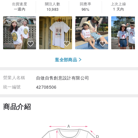
出貨速度
關注人數
回應率
上次上線
一週內
1 天內
10,983
96%
逛全部商品
營業人名稱
自做自售創意設計有限公司
統一編號
42708506
商品介紹