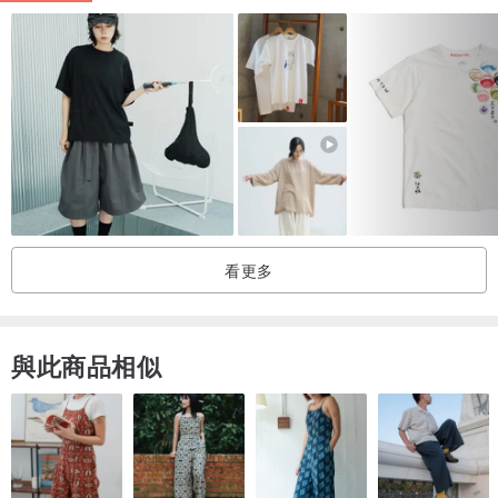
以交通號誌為概念，
現在的人們為了生活，
都將工作擺在第一，
其目的當然就是為了往上爬(箭頭朝上)，
卻忘了凡事還是要慢慢來，
RELAX！RELAX！RELAX！
一步一腳印，
世界上還有更多值得我們關心的人事物喔！
看更多
男女可穿
與此商品相似
女生穿搭