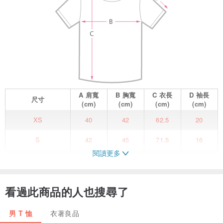
A
肩寬
B
胸寬
C
衣長
D
袖長
尺寸
(cm)
(cm)
(cm)
(cm)
XS
40
42
62.5
20
S
42
45
71.5
16
閱讀更多
M
47.5
49
74.5
17
L
53
54.5
77
18.5
看過此商品的人也搜尋了
XL
57
60
80
20
男 T 恤
衣著良品
復古、懷舊、台灣味！