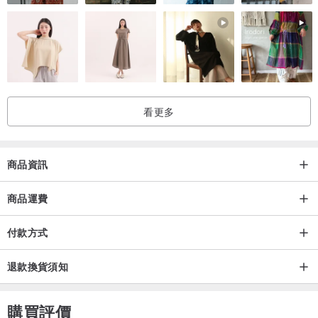
Model身材參考☆身高/體重/穿著尺寸☆
女生 158cm / 49kg / M號 (oversize)
男生 174cm / 74kg / M號
T恤採用進口 100% 純美國棉T，預縮處理面料
看更多
此款式尺寸略大，偏美國版型，下方附上尺寸表供參考。
如果有任何疑問，歡迎私訊詢問設計師，尺寸表正負2公分落差為正常
範圍哦～
商品資訊
★使用及保養方式
建議手洗洗滌時最高水溫攝氏三十度 不可漂白 不可烘乾 不可乾洗
商品運費
清熨燙溫度不超過120度 宜吊掛晾乾
付款方式
下單務必註明需要的尺寸( XS/S/M/L/XL )
退款換貨須知
購買評價