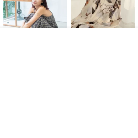
放入購物車
加入收藏
了解品牌
印度蓋染工藝純棉 吊帶褲 連身褲
暈染印花白洋裝 外罩衫 復古洋裝
- 雪花灰
Tramper
Noir by Phoenix
NT$ 1,480
NT$ 1,480