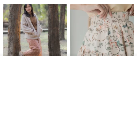
我要排隊
了解品牌
印度蓋染工藝純棉 長褲 －晚霞紅
【波麗印花】皇家鹿苑 澎澎熱氣
球 前短後長 鬆緊帶 長裙
Tramper
Mr. Greenwood
NT$ 1,080
NT$ 2,620