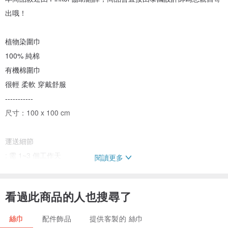
出哦！
植物染圍巾
100% 純棉
有機棉圍巾
很輕 柔軟 穿戴舒服
-----------
尺寸：100 x 100 cm
運送細節
: 需 1~3 個工作天
閱讀更多
: 會以國際掛號信件寄出
看過此商品的人也搜尋了
絲巾
配件飾品
提供客製的 絲巾