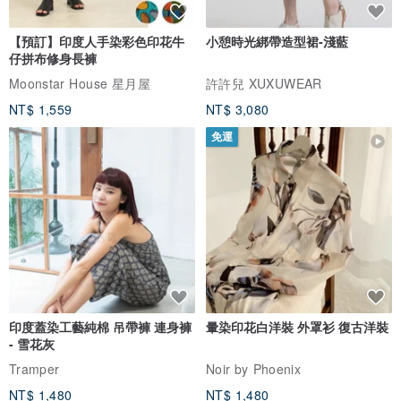
【預訂】印度人手染彩色印花牛
小憩時光綁帶造型裙-淺藍
仔拼布修身長褲
Moonstar House 星月屋
許許兒 XUXUWEAR
NT$ 1,559
NT$ 3,080
免運
印度蓋染工藝純棉 吊帶褲 連身褲
暈染印花白洋裝 外罩衫 復古洋裝
- 雪花灰
Tramper
Noir by Phoenix
NT$ 1,480
NT$ 1,480