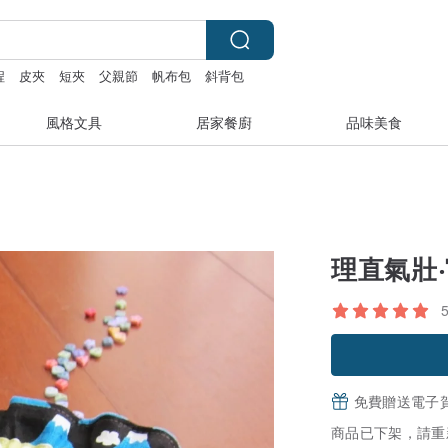
程
皮夾
短夾
父親節
帆布包
斜背包
風格文具
居家餐廚
品味美食
理直氣壯
免費贈送電子
商品已下架，請重