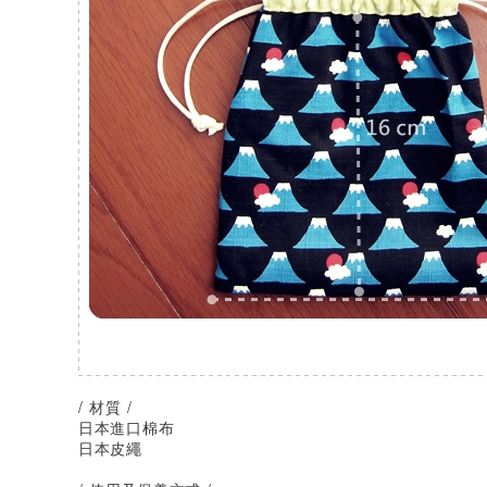
/ 材質 /
日本進口棉布
日本皮繩