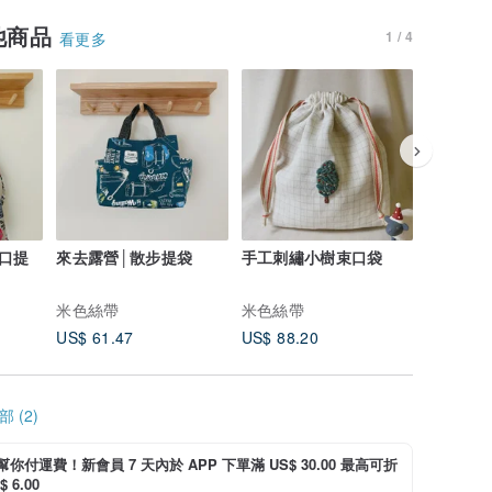
他商品
1 / 4
看更多
束口提
來去露營│散步提袋
手工刺繡小樹束口袋
棉麻小雛菊
包
米色絲帶
米色絲帶
米色絲帶
US$ 61.47
US$ 88.20
US$ 37.
 (2)
i 幫你付運費！新會員 7 天內於 APP 下單滿 US$ 30.00 最高可折
 6.00