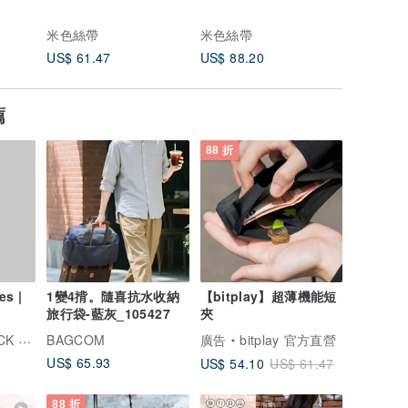
包
米色絲帶
米色絲帶
米色絲帶
US$ 61.47
US$ 88.20
US$ 37.
薦
88 折
es |
1變4揹。隨喜抗水收納
【bitplay】超薄機能短
旅行袋-藍灰_105427
夾
托比小黑
BAGCOM
廣告
bitplay 官方直營
US$ 65.93
US$ 54.10
US$ 61.47
88 折