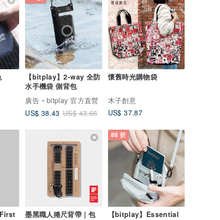
色
【bitplay】2-way 全防
懷舊時光購物袋
水手機袋 側背包
廣告
bitplay 官方直營
木子創意
US$ 37.87
US$ 38.43
US$ 43.66
88 折
First
墨黑職人捲尺背帶 | 包
【bitplay】Essential