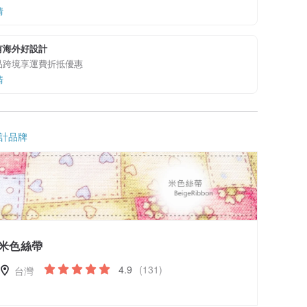
情
有海外好設計
品跨境享運費折抵優惠
情
計品牌
米色絲帶
4.9
(131)
台灣