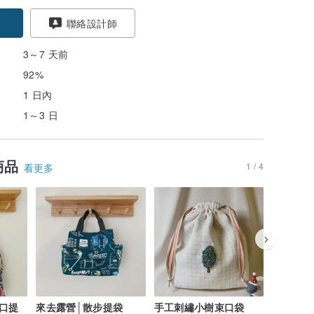
聯絡設計師
3～7 天前
92%
1 日內
1～3 日
商品
1 / 4
看更多
束口提
來去露營│散步提袋
手工刺繡小樹束口袋
棉麻小雛菊