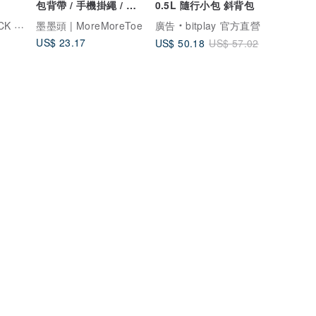
包背帶 / 手機掛繩 / 一
0.5L 隨行小包 斜背包
比一等比例可用
托比小黑
墨墨頭 | MoreMoreToe
廣告
bitplay 官方直營
US$ 23.17
US$ 50.18
US$ 57.02