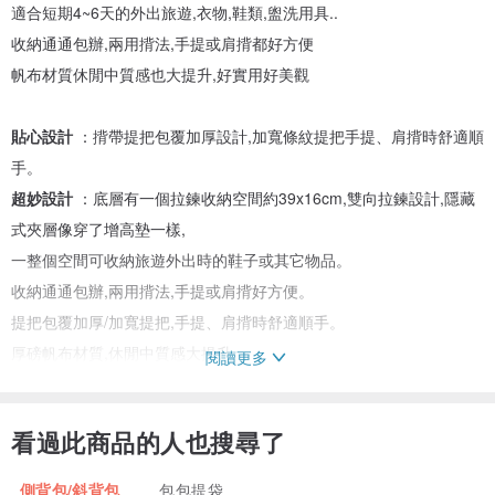
適合短期4~6天的外出旅遊,衣物,鞋類,盥洗用具..
收納通通包辦,兩用揹法,手提或肩揹都好方便
帆布材質休閒中質感也大提升,好實用好美觀
貼心設計
：揹帶提把包覆加厚設計,加寬條紋提把手提、肩揹時舒適順
手。
超妙設計
：底層有一個拉鍊收納空間約39x16cm,雙向拉鍊設計,隱藏
式夾層像穿了增高墊一樣,
一整個空間可收納旅遊外出時的鞋子或其它物品。
收納通通包辦,兩用揹法,手提或肩揹好方便。
提把包覆加厚/加寬提把,手提、肩揹時舒適順手。
厚磅帆布材質,休閒中質感大提升。
閱讀更多
必看--尺寸
：包身尺寸約54.5x37x16cm、內贈小方袋約25x17cm。
有一個雙向拉鍊設計,隱藏拉鍊收納底層約39x16cm,可收納旅遊外出
看過此商品的人也搜尋了
時的鞋子或其它物品。
底層拉鍊收納空間,上下皆有墊片設計可撐起四個角,讓物品長時間收納
側背包/斜背包
包包提袋