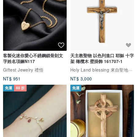
客製化迷你愛心不銹鋼鎖骨刻文
天主教聖物 以色列進口 耶穌 十字
字姓名項鍊N117
架 橄欖木 壁掛飾 161707-1
Holy Land blessing 來自聖地的祝福
Giftest Jewelry 禮悟
NT$ 951
NT$ 3,000
免運
88 折
免運