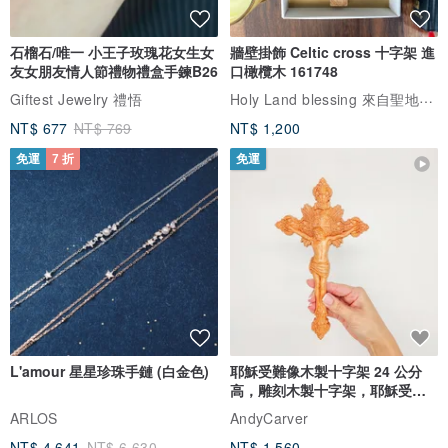
石榴石/唯一 小王子玫瑰花女生女
牆壁掛飾 Celtic cross 十字架 進
友女朋友情人節禮物禮盒手鍊B26
口橄欖木 161748
Holy Land blessing 來自聖地的祝福
Giftest Jewelry 禮悟
NT$ 677
NT$ 769
NT$ 1,200
免運
7 折
免運
L'amour 星星珍珠手鏈 (白金色)
耶穌受難像木製十字架 24 公分
高，雕刻木製十字架，耶穌受難
像天主教十字架
ARLOS
AndyCarver
NT$ 4,641
NT$ 6,630
NT$ 1,560