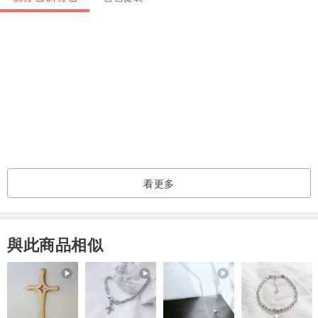
也不會被過度擠壓。
主收納空間(大收納空間(底部有墊片)+活動式萬用袋+網格收納夾層)：
活動式萬用袋
：單用或一起用都好方便順手。
主收納空間
：網格拉鍊收納層,可收納A4文件,紙本..等。
可拆式萬用包
：和包包本體有子母釦設計,可單用也可和包包一起使
用。
有寬18cm拉桿穿口
設計,行李拉桿可穿過包包背面穿帶,讓包包可穩固
的放在行李上唷 :)
包包外側還有一個收納口袋,可收納耳機,票卡...等。
看更多
共有兩色可供挑選,請至各色頁面選購唷。
/ 尺寸 / 54.5x37x16cm
與此商品相似
/ 材質 / 帆布