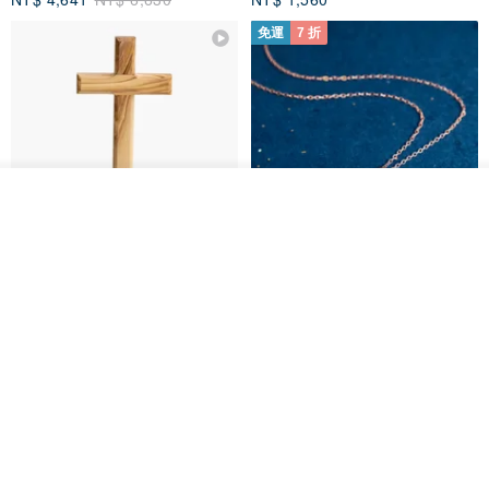
免運
7 折
看其他商品
了解品牌
基督教婚禮禮物 桌上擺設 橄欖木
La Joie 藍月亮石閃耀項鏈 (玫瑰
雙層站立十字架 木製底座
金)
161711
Holy Land blessing 來自聖地的祝福
ARLOS
NT$ 899
NT$ 6,536
NT$ 9,336
免運