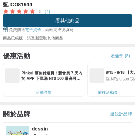
藍,ICO81944
5
(4)
看其他商品
免費贈送
電子賀卡
，結帳完成後填寫
商品已絕版，請重新選取其他商品
優惠活動
看全部 (5)
8/15 - 8/18 
Pinkoi 幫你付運費！新會員 7 天內
季】滿 NT$3500
於 APP 下單滿 NT$ 500 最高可折
滿 NT$ 3,500 現
50
運費 NT$ 100
50
活動詳情
前往活動頁
關於品牌
逛設計品牌
dessin