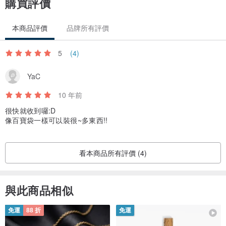
購買評價
本商品評價
品牌所有評價
5
(4)
YaC
相關顏色：
10 年前
深藍：
www.pinkoi.com/product/1ZKL0XQu?cat...
很快就收到囉:D
炭灰：
www.pinkoi.com/product/1SMGJRvt?cat...
像百寶袋一樣可以裝很~多東西!!
/ 設計師及品牌簡介 /
Iconic-韓國品牌
看本商品所有評價 (4)
與此商品相似
免運
88 折
免運